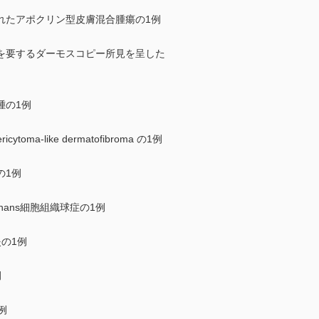
れたアポクリン型皮膚混合腫瘍の1例
を要するダーモスコピー所見を呈した
腫の1例
oma-like dermatofibroma の1例
の1例
hans細胞組織球症の1例
の1例
例
例