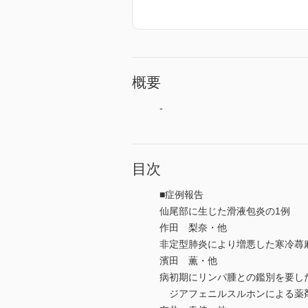
概要
-
目次
■症例報告
仙尾部に生じた滑液包炎の1例
作田 梨奈・他
非定型肺炎により増悪した寒冷蕁
濱田 薫・他
病初期にリンパ腫との鑑別を要し
ジアフェニルスルホンによる薬剤