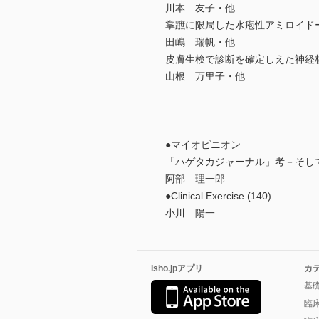
川本 友子・他
掌蹠に限局した水疱性アミロイド
田嶋 瑞帆・他
皮膚生検で診断を確定しえた神経
山根 万里子・他
●マイオピニオン
「ハゲタカジャーナル」考－そし
阿部 理一郎
●Clinical Exercise (140)
小川 陽一
isho.jpアプリ
カ
基
臨