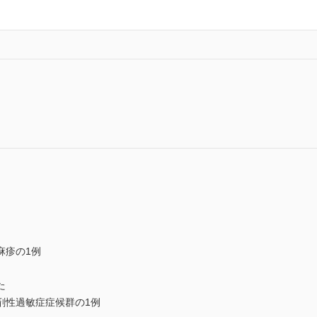
麻疹の1例
た
性過敏症症候群の1例