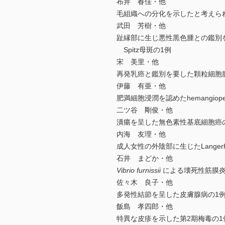
布井 春佳・他
毛組織への分化を示したと考えら
武田 芳樹・他
趾縁部に生じ悪性黒色腫との鑑別
Spitz母斑の1例
宋 美里・他
再発乳癌と鑑別を要した顆粒細胞
伊藤 有亜・他
肥満細胞浸潤を認めたhemangiopericyt
二ツ谷 剛俊・他
潰瘍を呈した無色素性基底細胞癌
内海 友理・他
成人女性の外陰部に生じたLanger
石井 まどか・他
Vibrio furnissii
による壊死性筋膜炎
佐々木 良子・他
多発性結節を呈した皮膚腺病の1
飯島 孝四郎・他
特異な皮疹を示した第2期梅毒の1