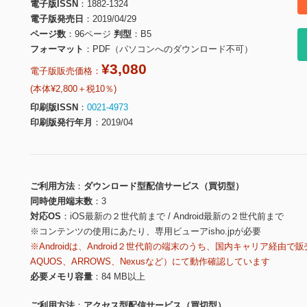
電子版ISSN
1882-1324
電子版発売日
2019/04/29
ページ数
96ページ
判型
B5
フォーマット
PDF（パソコンへのダウンロード不可）
¥3,080
電子版販売価格：
(本体¥2,800＋税10％)
印刷版ISSN
0021-4973
印刷版発行年月
2019/04
ご利用方法
ダウンロード型配信サービス（買切型）
同時使用端末数
3
対応OS
iOS最新の２世代前まで / Android最新の２世代前まで
※コンテンツの使用にあたり、専用ビューアisho.jpが必要
※Androidは、Android２世代前の端末のうち、国内キャリア経由で販
AQUOS、ARROWS、Nexusなど）にて動作確認しています
必要メモリ容量
84 MB以上
ご利用方法
アクセス型配信サービス（買切型）