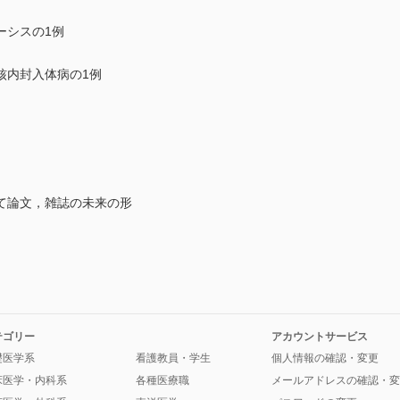
ーシスの1例
核内封入体病の1例
て論文，雑誌の未来の形
テゴリー
アカウントサービス
礎医学系
看護教員・学生
個人情報の確認・変更
床医学・内科系
各種医療職
メールアドレスの確認・変