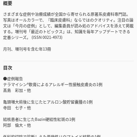
概要
さまざまな症例や治療成績が全国から寄せられる原著系皮膚科専門誌。
写真はオールカラーで、『臨床皮膚科』ならではのクオリティ。注目の論
文は「今月の症例」として、編集委員が読み処のアドバイスを添えて掲載
する。増刊号「最近のトピックス」は、知識を毎年アップデートできる
定番シリーズ。 (ISSN 0021-4973)
月刊、増刊号を含む年13冊
目次
●症例報告
テラマイシン®軟膏によるアレルギー性接触皮膚炎の1例
髙島 彩加・他
亀頭増大術後に生じたヒアルロン酸貯留囊腫の1例
寺田 七子・他
結核患者に生じたBazin硬結性紅斑の1例
阿部 倫大・他
外科的切除で診断しえた単発性リウマトイド結節の1例