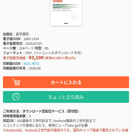
出版社
医学書院
電子版ISSN
1882-1324
電子版発売日
2025/07/07
ページ数
104ページ
判型
B5
フォーマット
PDF（パソコンへのダウンロード不可）
¥3,190
電子版販売価格：
(本体¥2,900＋税10％)
印刷版ISSN
0021-4973
印刷版発行年月
2025/06
カートに入れる
ちょっと立ち読み
ご利用方法
ダウンロード型配信サービス（買切型）
同時使用端末数
3
対応OS
iOS最新の２世代前まで / Android最新の２世代前まで
※コンテンツの使用にあたり、専用ビューアisho.jpが必要
※Androidは、Android２世代前の端末のうち、国内キャリア経由で販売されている端