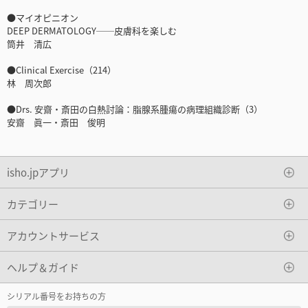
●マイオピニオン
DEEP DERMATOLOGY──皮膚科を楽しむ
筒井 清広
●Clinical Exercise（214）
林 周次郎
●Drs. 安齋・斎田の白熱討論：脂腺系腫瘍の病理組織診断（3）
安齋 眞一・斎田 俊明
isho.jpアプリ
カテゴリー
アカウントサービス
ヘルプ＆ガイド
シリアル番号をお持ちの方