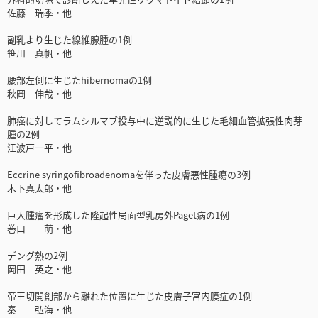
佐藤 瑞季・他
副乳より生じた線維腺腫の1例
笹川 真帆・他
腰部左側に生じたhibernomaの1例
秋岡 伸哉・他
肺癌に対してラムシルマブ投与中に逆説的に生じた毛細血管拡張性肉芽
腫の2例
江波戸一平・他
Eccrine syringofibroadenomaを伴った皮膚悪性腫瘍の3例
木下真太郎・他
巨大腫瘤を形成した隆起性局面型乳房外Paget病の1例
巻口 萌・他
デング熱の2例
岡田 英之・他
帝王切開創部から離れた位置に生じた皮膚子宮内膜症の1例
秦 弘海・他