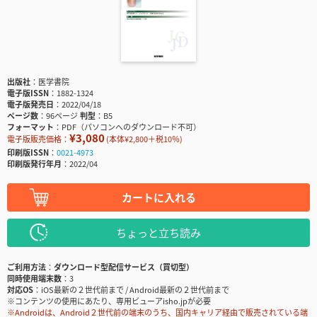
出版社
医学書院
電子版ISSN
1882-1324
電子版発売日
2022/04/18
ページ数
96ページ
判型
B5
フォーマット
PDF（パソコンへのダウンロード不可）
¥3,080
電子版販売価格：
(本体¥2,800＋税10％)
印刷版ISSN
0021-4973
印刷版発行年月
2022/04
カートに入れる
ちょっと立ち読み
ご利用方法
ダウンロード型配信サービス（買切型）
同時使用端末数
3
対応OS
iOS最新の２世代前まで / Android最新の２世代前まで
※コンテンツの使用にあたり、専用ビューアisho.jpが必要
※Androidは、Android２世代前の端末のうち、国内キャリア経由で販売されている端