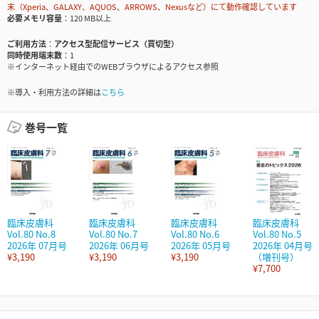
末（Xperia、GALAXY、AQUOS、ARROWS、Nexusなど）にて動作確認しています
必要メモリ容量
120 MB以上
ご利用方法
アクセス型配信サービス（買切型）
同時使用端末数
1
※インターネット経由でのWEBブラウザによるアクセス参照
※導入・利用方法の詳細は
こちら
巻号一覧
臨床皮膚科
臨床皮膚科
臨床皮膚科
臨床皮膚科
Vol.80 No.8
Vol.80 No.7
Vol.80 No.6
Vol.80 No.5
2026年 07月号
2026年 06月号
2026年 05月号
2026年 04月号
¥3,190
¥3,190
¥3,190
（増刊号）
¥7,700