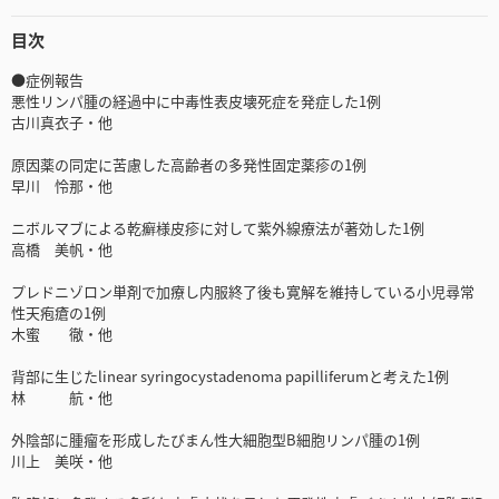
目次
●症例報告
悪性リンパ腫の経過中に中毒性表皮壊死症を発症した1例
古川真衣子・他
原因薬の同定に苦慮した高齢者の多発性固定薬疹の1例
早川 怜那・他
ニボルマブによる乾癬様皮疹に対して紫外線療法が著効した1例
高橋 美帆・他
プレドニゾロン単剤で加療し内服終了後も寛解を維持している小児尋常
性天疱瘡の1例
木蜜 徹・他
背部に生じたlinear syringocystadenoma papilliferumと考えた1例
林 航・他
外陰部に腫瘤を形成したびまん性大細胞型B細胞リンパ腫の1例
川上 美咲・他