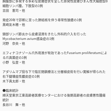
胸腹部に多発する多彩な皮膚症状を呈した原発性皮膚びまん性大細胞型B
細胞リンパ腫，下肢型の1例
吉田 憲司・他
発症20年で診断に至った肺結核を伴う尋常性狼瘡の1例
黒崎友木穂・他
頸部リンパ節炎から皮膚浸潤をきたし外科的介入を行った
Mycobacterium avium感染症の1例
河野 奈央・他
エフィナコナゾール爪外用液が有効であったFusarium proliferatumによ
る爪真菌症の1例
小野 弘登・他
アダリムマブ投与下で陰圧閉鎖療法と分層植皮術を行い寛解が得られた
右下腿壊疽性膿皮症の1例
木下真太郎・他
●臨床統計
順天堂東京江東高齢者医療センターにおける後期高齢者の皮膚悪性腫瘍
統計
長谷川 舞・他