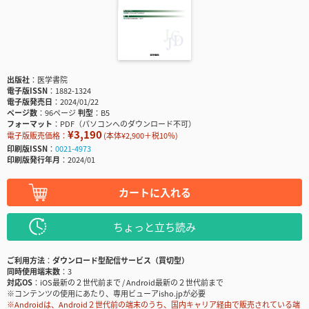
出版社
医学書院
電子版ISSN
1882-1324
電子版発売日
2024/01/22
ページ数
96ページ
判型
B5
フォーマット
PDF（パソコンへのダウンロード不可）
¥3,190
電子版販売価格：
(本体¥2,900＋税10％)
印刷版ISSN
0021-4973
印刷版発行年月
2024/01
カートに入れる
ちょっと立ち読み
ご利用方法
ダウンロード型配信サービス（買切型）
同時使用端末数
3
対応OS
iOS最新の２世代前まで / Android最新の２世代前まで
※コンテンツの使用にあたり、専用ビューアisho.jpが必要
※Androidは、Android２世代前の端末のうち、国内キャリア経由で販売されている端