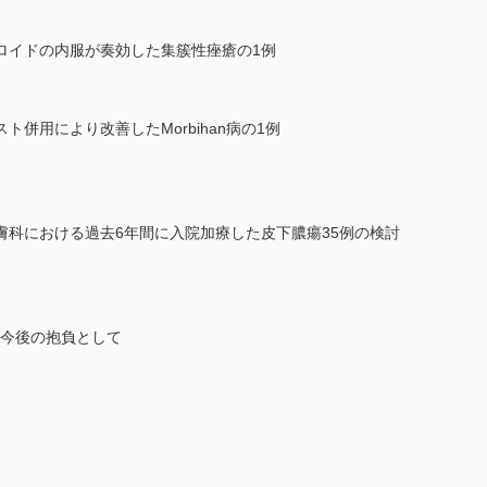
ロイドの内服が奏効した集簇性痤瘡の1例
併用により改善したMorbihan病の1例
膚科における過去6年間に入院加療した皮下膿瘍35例の検討
，今後の抱負として