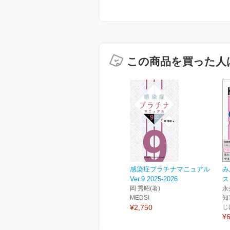
この商品を買った人
感染症プラチナマニュアル
み
Ver.9 2025-2026
ス
岡 秀昭(著)
永
MEDSI
知
¥2,750
じ
¥6