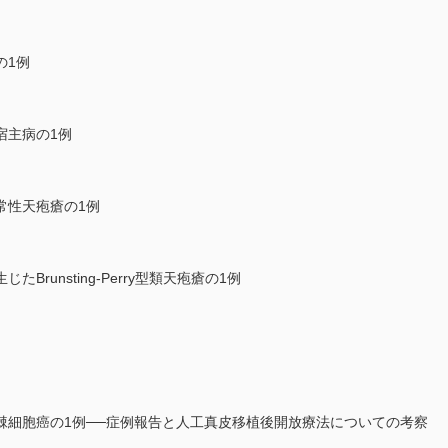
の1例
宿主病の1例
常性天疱瘡の1例
runsting-Perry型類天疱瘡の1例
棘細胞癌の1例──症例報告と人工真皮移植後開放療法についての考察