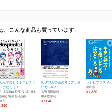
は、こんな商品も買っています。
んなで楽しくホスピタリ
ICU/CCUの薬の考え方，使
レシピプラス Vol.2
トになろう！
い方 ver.2
南山堂
¥1,320
井 友基(編) 松坂 俊(編) 橋本
大野 博司(著)
直(編) 阿河 昌治(編)
中外医学社
ほう
¥7,040
,380