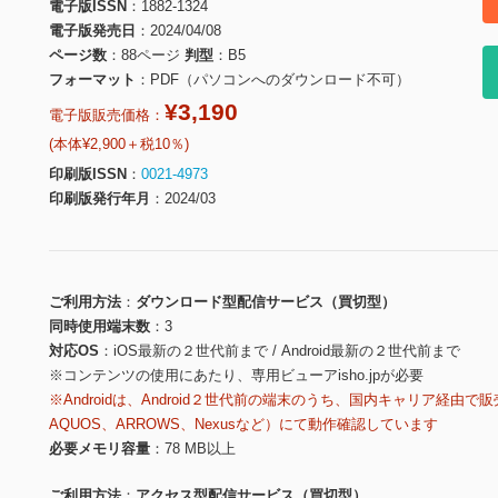
電子版ISSN
1882-1324
電子版発売日
2024/04/08
ページ数
88ページ
判型
B5
フォーマット
PDF（パソコンへのダウンロード不可）
¥3,190
電子版販売価格：
(本体¥2,900＋税10％)
印刷版ISSN
0021-4973
印刷版発行年月
2024/03
ご利用方法
ダウンロード型配信サービス（買切型）
同時使用端末数
3
対応OS
iOS最新の２世代前まで / Android最新の２世代前まで
※コンテンツの使用にあたり、専用ビューアisho.jpが必要
※Androidは、Android２世代前の端末のうち、国内キャリア経由で販
AQUOS、ARROWS、Nexusなど）にて動作確認しています
必要メモリ容量
78 MB以上
ご利用方法
アクセス型配信サービス（買切型）