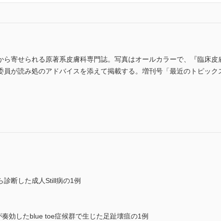
から寄せられる原著系皮膚科専門誌。写真はオールカラーで、『臨床皮
委員が読み処のアドバイスを添えて掲載する。増刊号「最近のトピック
)
断した成人Still病の1例
効したblue toe症候群で生じた足趾壊疽の1例