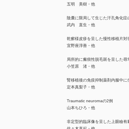
五明 美樹・他
陰囊に限局して生じた汗孔角化症
武内 直生・他
乾癬様皮疹を呈した慢性移植片対
宜野座淳善・他
局所的に瘢痕性脱毛斑を呈した尋
小笠原 渚・他
腎移植後の免疫抑制薬剤内服中に生じたB
定本真梨子・他
Traumatic neuromaの2例
山本ちひろ・他
非定型的臨床像を呈した上眼瞼有
佐々木直起・他