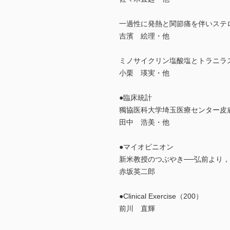
一過性に発熱と関節痛を伴いステ
吉濱 絵理・他
ミノサイクリン塩酸塩とトラニラスト
小栗 瑛実・他
●臨床統計
獨協医科大学埼玉医療センター皮
田中 浩美・他
●マイオピニオン
新米教授のつぶやき──弘前より
赤坂英二郎
●Clinical Exercise（200）
前川 直輝