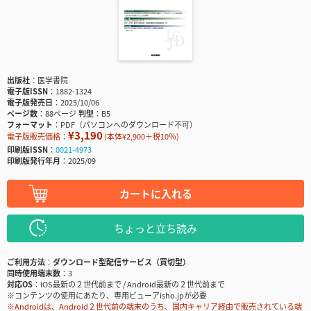
出版社
医学書院
電子版ISSN
1882-1324
電子版発売日
2025/10/06
ページ数
88ページ
判型
B5
フォーマット
PDF（パソコンへのダウンロード不可）
¥3,190
電子版販売価格：
(本体¥2,900＋税10％)
印刷版ISSN
0021-4973
印刷版発行年月
2025/09
カートに入れる
ちょっと立ち読み
ご利用方法
ダウンロード型配信サービス（買切型）
同時使用端末数
3
対応OS
iOS最新の２世代前まで / Android最新の２世代前まで
※コンテンツの使用にあたり、専用ビューアisho.jpが必要
※Androidは、Android２世代前の端末のうち、国内キャリア経由で販売されている端