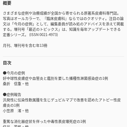
概要
さまざまな症例や治療成績が全国から寄せられる原著系皮膚科専門誌。
写真はオールカラーで、『臨床皮膚科』ならではのクオリティ。注目の論
文は「今月の症例」として、編集委員が読み処のアドバイスを添えて掲載
する。増刊号「最近のトピックス」は、知識を毎年アップデートできる
定番シリーズ。 (ISSN 0021-4973)
月刊、増刊号を含む年13冊
目次
●今月の症例
好中球性皮膚症や血管炎と鑑別を要した播種性淋菌感染症の1例
桑折 信重・他
●症例報告
汎発性に伝染性軟属腫を生じデュピルマブで改善を認めたアトピー性皮
膚炎の1例
小笠原 渚・他
重篤な消化器症状を伴った中毒性表皮壊死症の1例
住谷 茉帆・他