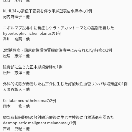
KLHL24 の遺伝子変異を伴う単純型表皮水疱症の1例
河内麻理子・他
ニボルマブ投与中に発症しケラトアカントーマとの鑑別を要した
hypertrophic lichen planusの1例
香川 奈菜・他
2型糖尿病・糖尿病性慢性腎臓病治療中にみられたKyrle病の1例
松居 志洋・他
陰囊部に生じた正中縫線囊腫の1例
松居 志洋・他
外科的切除が奏効した右耳介に生じた好酸球性血管リンパ球増殖症の1例
大國谷彰人・他
Cellular neurothekeomaの2例
岡本 修・他
頭部有棘細胞癌の放射線治療後に生じ生検後に自然消退を認めた
desmoplastic malignant melanomaの1例
吉満 眞紀・他