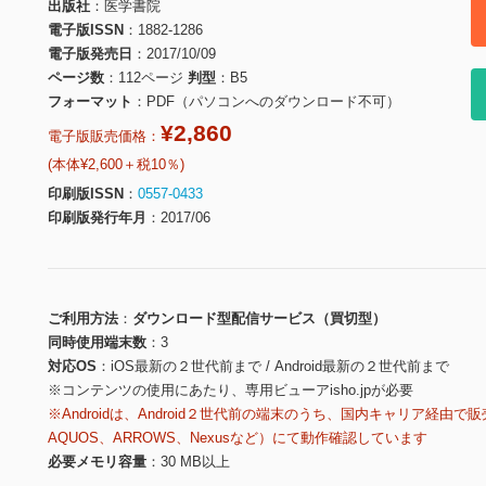
出版社
医学書院
電子版ISSN
1882-1286
電子版発売日
2017/10/09
ページ数
112ページ
判型
B5
フォーマット
PDF（パソコンへのダウンロード不可）
¥2,860
電子版販売価格：
(本体¥2,600＋税10％)
印刷版ISSN
0557-0433
印刷版発行年月
2017/06
ご利用方法
ダウンロード型配信サービス（買切型）
同時使用端末数
3
対応OS
iOS最新の２世代前まで / Android最新の２世代前まで
※コンテンツの使用にあたり、専用ビューアisho.jpが必要
※Androidは、Android２世代前の端末のうち、国内キャリア経由で販
AQUOS、ARROWS、Nexusなど）にて動作確認しています
必要メモリ容量
30 MB以上