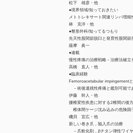
松下 雄彦・他
●境界領域/知っておきたい
メトトレキサート関連リンパ増殖
林 克洋・他
●整形外科/知ってるつもり
先天性股関節脱臼と発育性股関節
薩摩 眞一
●連載
慢性疼痛の治療戦略－治療法確立を
高橋 直人・他
●臨床経験
Femoroacetabular imping
－術後遺残性疼痛と鑑別可能であったFem
伊藤 幹人・他
腰椎変性疾患に対する2椎間の後
椎体間ケージ沈み込みの危険因
磯貝 宜広・他
新しい巻き爪，陥入爪の治療
－爪軟化剤，βチタン弾性ワイヤ