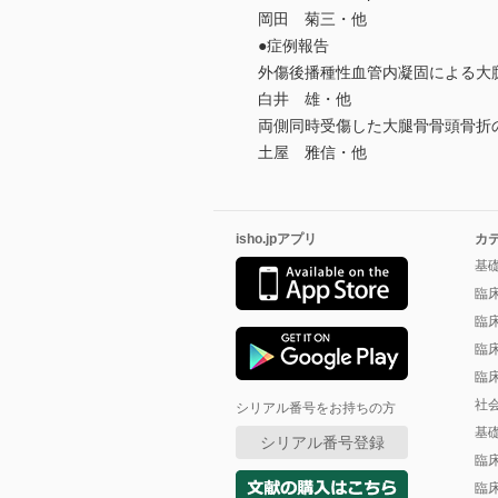
岡田 菊三・他
●症例報告
外傷後播種性血管内凝固による大
白井 雄・他
両側同時受傷した大腿骨骨頭骨折
土屋 雅信・他
isho.jpアプリ
カ
基
臨
臨
臨
臨
社
シリアル番号をお持ちの方
基
シリアル番号登録
臨
臨