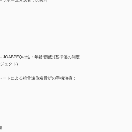
ープホーム入居者での検討
－JOABPEQの性・年齢階層別基準値の測定
ジェクト)
レートによる橈骨遠位端骨折の手術治療：
望