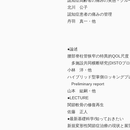
認知症高齢者の痛みの実態－グル
北川 公子
認知症患者の痛みの管理
丹羽 真一・他
●論述
腰部脊柱管狭窄の特異的QOL尺度
多施設共同横断研究(DISTOプロ
小林 洋・他
ハイブリッド型掌側ロッキングプ
Preliminary report
山本 紘嗣・他
●LECTURE
関節軟骨の修復再生
佐藤 正人
●最新基礎科学/知っておきたい
新規変形性関節症治療の現状と展