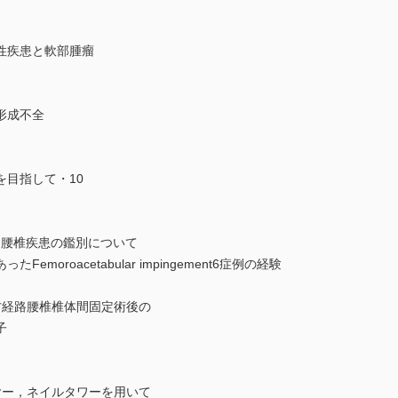
性疾患と軟部腫瘤
形成不全
目指して・10
ementと腰椎疾患の鑑別について
oroacetabular impingement6症例の経験
方経路腰椎椎体間固定術後の
子
ー，ネイルタワーを用いて