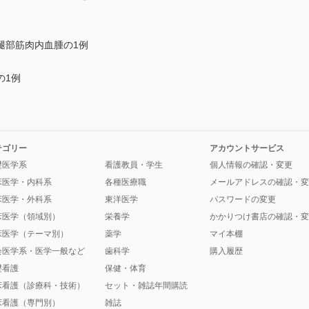
腿部筋肉内血腫の1例
の1例
テゴリー
アカウントサービス
礎医学系
看護教員・学生
個人情報の確認・変更
床医学・内科系
各種医療職
メールアドレスの確認・変
床医学・外科系
東洋医学
パスワードの変更
床医学（領域別）
栄養学
かかりつけ書店の確認・変
床医学（テーマ別）
薬学
マイ本棚
会医学系・医学一般など
歯科学
購入履歴
礎看護
保健・体育
床看護（診療科・技術）
セット・雑誌年間購読
床看護（専門別）
雑誌