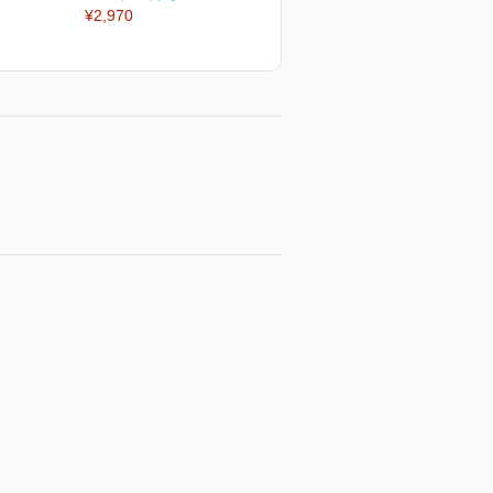
¥2,970
¥2,970
¥