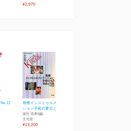
¥2,970
¥2,970
¥
No.12
脊椎インストゥルメンテー
ション手術の要点と盲点
波呂 浩孝(編)
文光堂
¥13,200