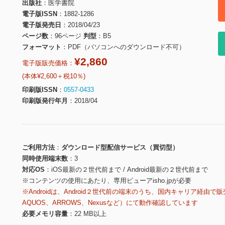
出版社
医学書院
電子版ISSN
1882-1286
電子版発売日
2018/04/23
ページ数
96ページ
判型
B5
フォーマット
PDF（パソコンへのダウンロード不可）
¥2,860
電子版販売価格：
(本体¥2,600＋税10％)
印刷版ISSN
0557-0433
印刷版発行年月
2018/04
ご利用方法
ダウンロード型配信サービス（買切型）
同時使用端末数
3
対応OS
iOS最新の２世代前まで / Android最新の２世代前まで
※コンテンツの使用にあたり、専用ビューアisho.jpが必要
※Androidは、Android２世代前の端末のうち、国内キャリア経由で販
AQUOS、ARROWS、Nexusなど）にて動作確認しています
必要メモリ容量
22 MB以上