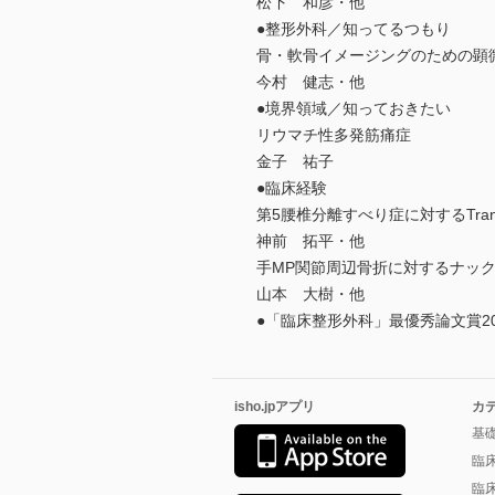
松下 和彦・他
●整形外科／知ってるつもり
骨・軟骨イメージングのための顕
今村 健志・他
●境界領域／知っておきたい
リウマチ性多発筋痛症
金子 祐子
●臨床経験
第5腰椎分離すべり症に対するTransdisca
神前 拓平・他
手MP関節周辺骨折に対するナッ
山本 大樹・他
●「臨床整形外科」最優秀論文賞20
isho.jpアプリ
カ
基
臨
臨