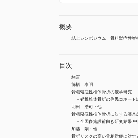
概要
誌上シンポジウム 骨粗鬆症性脊椎骨折の
目次
緒言
徳橋 泰明
骨粗鬆症性椎体骨折の疫学研究
－脊椎椎体骨折の住民コホート
明田 浩司・他
骨粗鬆症性椎体骨折に対する装具
－全国多施設前向き研究結果 中
加藤 剛・他
骨折リスクの高い骨粗鬆症に対する