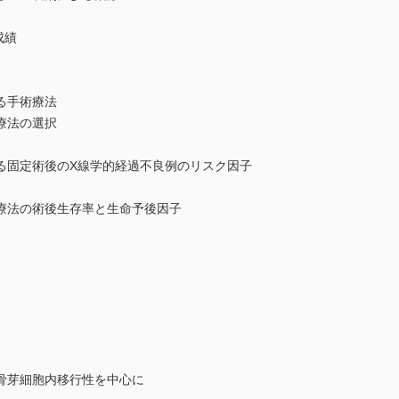
療成績
る手術療法
療法の選択
る固定術後のX線学的経過不良例のリスク因子
療法の術後生存率と生命予後因子
骨芽細胞内移行性を中心に