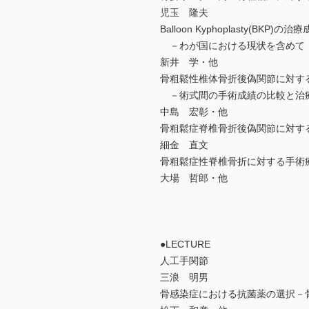
児玉 隆夫
Balloon Kyphoplasty(BKP)の治
－わが国における現状を含めて
新井 学・他
骨粗鬆性椎体骨折後偽関節に対す
－術式間の手術成績の比較と治
中島 宏彰・他
骨粗鬆症脊椎骨折後偽関節に対す
細金 直文
骨粗鬆症性脊椎骨折に対する手術
大場 哲郎・他
●LECTURE
人工手関節
三浪 明男
骨感染症における抗菌薬の選択－