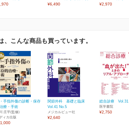
,970
¥6,490
¥2,970
は、こんな商品も買っています。
・手指外傷の診断・保存
関節外科 基礎と臨床
総合診療 Vol.31 
治療・手術
Vol.41 No.5
医学書院
¥2,750
川 庄平(監修)
メジカルビュー社
ディカ出版
¥2,640
1,000