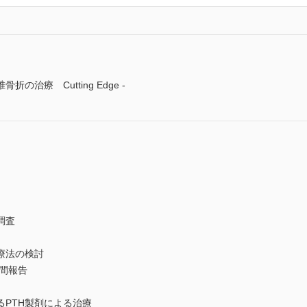
治療 Cutting Edge -
調査
療法の検討
間報告
PTH製剤による治療