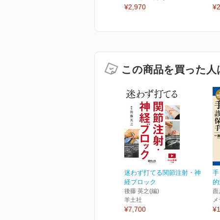
¥2,970
¥2
この商品を買った人
迷わず打てる関節注射・神
手
経ブロック
的
後藤 英之(編)
面
羊土社
メ
¥7,700
¥1