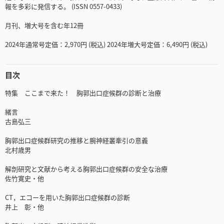
報を多彩に発信する。 (ISSN 0557-0433)
月刊、増大号を含む年12冊
2024年通常号定価：2,970円 (税込) 2024年増大号定価：6,490円 (税込)
目次
特集 ここまで来た！ 胸郭出口症候群の診断と治療
緒言
古島弘三
胸郭出口症候群研究の推移と腕神経叢牽引の意義
北村歳男
解剖研究と文献から考える胸郭出口症候群の安全な治療
佐竹寛史・他
CT，エコーを用いた胸郭出口症候群の診断
井上 彰・他