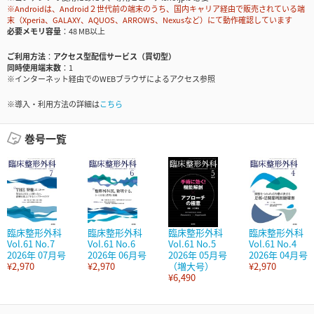
※Androidは、Android２世代前の端末のうち、国内キャリア経由で販売されている端
末（Xperia、GALAXY、AQUOS、ARROWS、Nexusなど）にて動作確認しています
必要メモリ容量
48 MB以上
ご利用方法
アクセス型配信サービス（買切型）
同時使用端末数
1
※インターネット経由でのWEBブラウザによるアクセス参照
※導入・利用方法の詳細は
こちら
巻号一覧
臨床整形外科
臨床整形外科
臨床整形外科
臨床整形外科
Vol.61 No.7
Vol.61 No.6
Vol.61 No.5
Vol.61 No.4
2026年 07月号
2026年 06月号
2026年 05月号
2026年 04月号
¥2,970
¥2,970
（増大号）
¥2,970
¥6,490