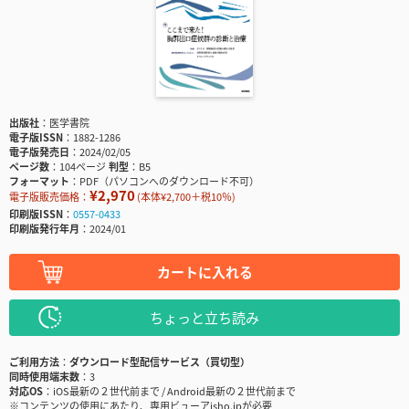
出版社
医学書院
電子版ISSN
1882-1286
電子版発売日
2024/02/05
ページ数
104ページ
判型
B5
フォーマット
PDF（パソコンへのダウンロード不可）
¥2,970
電子版販売価格：
(本体¥2,700＋税10％)
印刷版ISSN
0557-0433
印刷版発行年月
2024/01
カートに入れる
ちょっと立ち読み
ご利用方法
ダウンロード型配信サービス（買切型）
同時使用端末数
3
対応OS
iOS最新の２世代前まで / Android最新の２世代前まで
※コンテンツの使用にあたり、専用ビューアisho.jpが必要