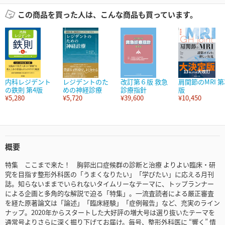
この商品を買った人は、こんな商品も買っています。
内科レジデント
レジデントのた
改訂第６版 救急
肩関節のMRI 第
の鉄則 第4版
めの神経診療
診療指針
版
¥5,280
¥5,720
¥39,600
¥10,450
概要
特集 ここまで来た！ 胸郭出口症候群の診断と治療 よりよい臨床・研
究を目指す整形外科医の「うまくなりたい」「学びたい」に応える月刊
誌。知らないままでいられないタイムリーなテーマに、トップランナー
による企画と多角的な解説で迫る「特集」。一流査読者による厳正審査
を経た原著論文は「論述」「臨床経験」「症例報告」など、充実のライン
ナップ。2020年からスタートした大好評の増大号は選り抜いたテーマを
通常号よりさらに深く掘り下げてお届け。毎号、整形外科医に “響く” 情