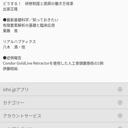
どうする！ 研修制度と医師の働き方改革
出家正隆
●最新基礎科学／知っておきたい
有限要素解析の基礎と臨床応用
東藤 貢
リアルハプティクス
八木 満・他
●症例報告
Condor GoldLine Retractorを使用した人工骨頭置換術の1例
伊藤昭裕
isho.jpアプリ
カテゴリー
アカウントサービス