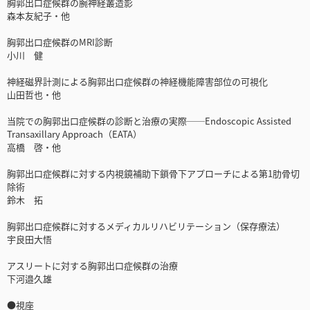
胸郭出口症候群の腕神経叢造影
森本友紀子・他
胸郭出口症候群のMRI診断
小川 健
神経磁界計測による胸郭出口症候群の神経機能障害部位の可視化
山田哲也・他
当院での胸郭出口症候群の診断と治療の実際──Endoscopic Assisted
Transaxillary Approach（EATA）
高橋 啓・他
胸郭出口症候群に対する内視鏡補助下鎖骨下アプローチによる第1肋骨切
除術
鈴木 拓
胸郭出口症候群に対するメディカルリハビリテーション（保存療法）
宇良田大悟
アスリートに対する胸郭出口症候群の治療
下河邉久雄
●視座