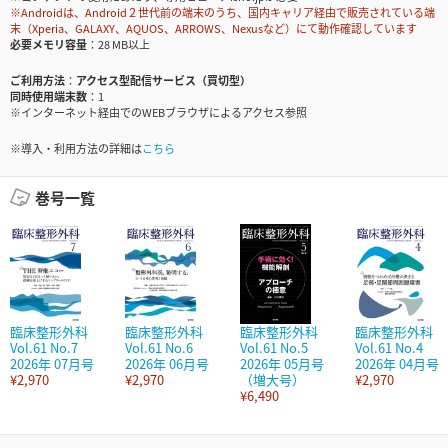
※Androidは、Android２世代前の端末のうち、国内キャリア経由で販売されている端
末（Xperia、GALAXY、AQUOS、ARROWS、Nexusなど）にて動作確認しています
必要メモリ容量
28 MB以上
ご利用方法
アクセス型配信サービス（買切型）
同時使用端末数
1
※インターネット経由でのWEBブラウザによるアクセス参照
※導入・利用方法の詳細は
こちら
巻号一覧
臨床整形外科
臨床整形外科
臨床整形外科
臨床整形外科
Vol.61 No.7
Vol.61 No.6
Vol.61 No.5
Vol.61 No.4
2026年 07月号
2026年 06月号
2026年 05月号
2026年 04月号
¥2,970
¥2,970
（増大号）
¥2,970
¥6,490