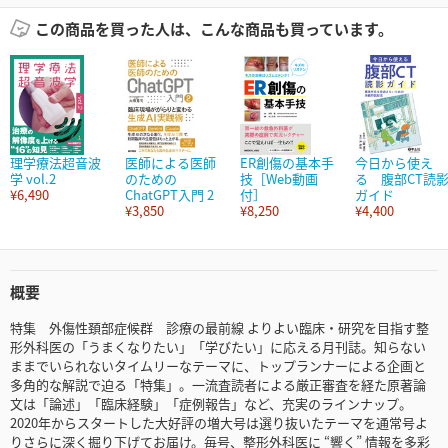
この商品を買った人は、こんな商品も買っています。
理学療法超音波
医師による医師
ER創傷の基本手
今日から使え
学 vol.2
のための
技［Web動画
る 腹部CT読
¥6,490
ChatGPT入門 2
付］
ガイド
¥3,850
¥8,250
¥4,400
概要
特集 外傷性頚部症候群 診療の最前線 よりよい臨床・研究を目指す整
形外科医の「うまくなりたい」「学びたい」に応える月刊誌。知らない
ままでいられないタイムリーなテーマに、トップランナーによる企画と
多角的な解説で迫る「特集」。一流査読者による厳正審査を経た原著論
文は「論述」「臨床経験」「症例報告」など、充実のラインナップ。
2020年からスタートした大好評の増大号は選り抜いたテーマを通常号よ
りさらに深く掘り下げてお届け。毎号、整形外科医に “響く” 情報を多彩