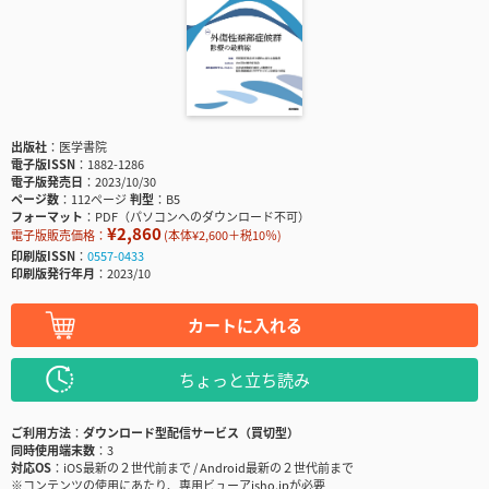
出版社
医学書院
電子版ISSN
1882-1286
電子版発売日
2023/10/30
ページ数
112ページ
判型
B5
フォーマット
PDF（パソコンへのダウンロード不可）
¥2,860
電子版販売価格：
(本体¥2,600＋税10％)
印刷版ISSN
0557-0433
印刷版発行年月
2023/10
カートに入れる
ちょっと立ち読み
ご利用方法
ダウンロード型配信サービス（買切型）
同時使用端末数
3
対応OS
iOS最新の２世代前まで / Android最新の２世代前まで
※コンテンツの使用にあたり、専用ビューアisho.jpが必要