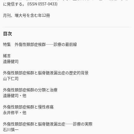
に発信する。 (ISSN 0557-0433)
月刊、増大号を含む年12冊
目次
特集 外傷性頚部症候群──診療の最前線
緒言
遠藤健司
外傷性頚部症候群と脳脊髄液漏出症の歴史的背景
山下仁司
外傷性頚部症候群の分類と治療
遠藤健司・他
外傷性頚部症候群と慢性疼痛
永井修平・他
外傷性頚部症候群と脳脊髄液漏出症──診療の実際
石川慎一