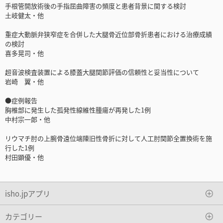
手根管開放術後の手指屈曲障害の頻度と患者背景に関する検討
土岐健太・他
重症大動脈弁狭窄症を合併した大腿骨近位部骨折患者における治療成績
の検討
喜多晃司・他
超音波検査装置による膝蓋大腿関節評価の信頼性と妥当性について
岩崎 翼・他
●症例報告
胸椎部に発生した孤発性線維性腫瘍が再発した1例
中村宗一郎・他
リウマチ肘の上腕骨遠位端陳旧性骨折に対して人工肘関節全置換術を施
行した1例
村田顕優・他
isho.jpアプリ
カテゴリー