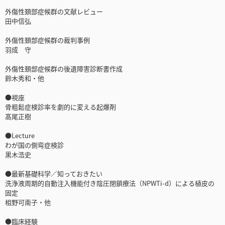
外傷性頚部症候群の文献レビュー
田中信弘
外傷性頚部症候群の裁判事例
羽成 守
外傷性頚部症候群の後遺障害診断書作成
鈴木秀和・他
●視座
骨粗鬆症検診率を劇的に変える起爆剤
髙尾正樹
●Lecture
わが国の側弯症検診
黒木浩史
●最新基礎科学／知っておきたい
洗浄液周期的自動注入機能付き陰圧閉鎖療法（NPWTi-d）による植皮の
固定
柤野可南子・他
●臨床経験