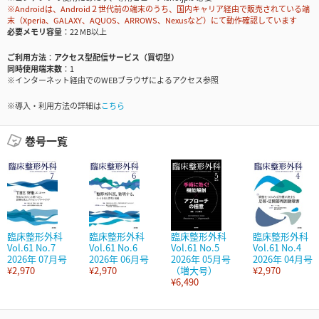
※Androidは、Android２世代前の端末のうち、国内キャリア経由で販売されている端
末（Xperia、GALAXY、AQUOS、ARROWS、Nexusなど）にて動作確認しています
必要メモリ容量
22 MB以上
ご利用方法
アクセス型配信サービス（買切型）
同時使用端末数
1
※インターネット経由でのWEBブラウザによるアクセス参照
※導入・利用方法の詳細は
こちら
巻号一覧
臨床整形外科
臨床整形外科
臨床整形外科
臨床整形外科
Vol.61 No.7
Vol.61 No.6
Vol.61 No.5
Vol.61 No.4
2026年 07月号
2026年 06月号
2026年 05月号
2026年 04月号
¥2,970
¥2,970
（増大号）
¥2,970
¥6,490