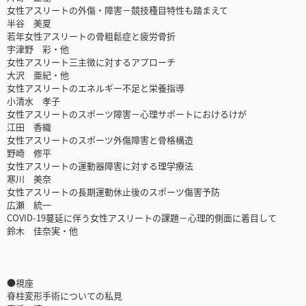
女性アスリートの外傷・障害－競技種目特性も踏まえて
半谷 美夏
若年女性アスリートの骨粗鬆症と疲労骨折
宇津野 彩・他
女性アスリート三主徴に対するアプローチ
大沢 亜紀・他
女性アスリートのエネルギー不足と栄養指導
小清水 孝子
女性アスリートのスポーツ障害－心理サポートにおけるけが
江田 香織
女性アスリートのスポーツ外傷障害と骨格構造
野崎 修平
女性アスリートの運動器障害に対する理学療法
寒川 美奈
女性アスリートの長期運動休止後のスポーツ傷害予防
広瀬 統一
COVID-19蔓延に伴う女性アスリートの課題－心理的側面に着目して
鈴木 佳奈実・他
●視座
脊柱変形手術についての私見