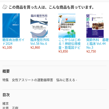
この商品を買った人は、こんな商品も買っています。
糖尿病治療ガイ
臨床整形外科
ここからはじめ
関節外科 基礎
ド2024
Vol.58 No.6
る！神経伝導検
と臨床 Vol.44
¥1,100
¥2,860
査・筋電図ナビ
No.3
¥3,850
¥2,750
概要
特集 女性アスリートの運動器障害 悩みに答える -
目次
緒言
片寄 正樹