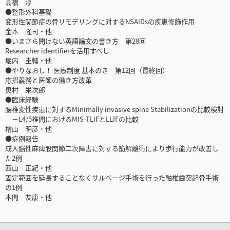
高橋 淳
●整形外科基礎
変形性関節症の骨リモデリングに対するNSAIDsの疾患修飾作用
金本 隆司・他
●いまさら聞けない英語論文の書き方 第28回
Researcher identifierを活用すべし
堀内 圭輔・他
●やりなおし！ 医療制度 基本のき 第12回（最終回）
応招義務と医師の働き方改革
奥村 栄次郎
●臨床経験
腰椎変性疾患に対するMinimally invasive spine Stabilizationの比較検討
－L4/5椎間におけるMIS-TLIFとLLIFの比較
檜山 明彦・他
●症例報告
成人脳性麻痺股関節二次障害に対する筋解離術により歩行能力が改善し
た2例
西山 正紀・他
固定範囲を延長することなくサルベージ手術を行った軸椎歯突起骨手術
の1例
本間 友康・他