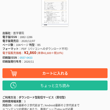
出版社
医学書院
電子版ISSN
1882-1286
電子版発売日
2020/12/07
ページ数
104ページ
判型
B5
フォーマット
PDF（パソコンへのダウンロード不可）
¥2,860
電子版販売価格：
(本体¥2,600＋税10％)
印刷版ISSN
0557-0433
印刷版発行年月
2020/11
カートに入れる
ちょっと立ち読み
ご利用方法
ダウンロード型配信サービス（買切型）
同時使用端末数
3
対応OS
iOS最新の２世代前まで / Android最新の２世代前まで
※コンテンツの使用にあたり、専用ビューアisho.jpが必要