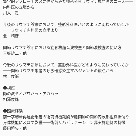
集学的アプローチの必要性からみた整形外科リウマチ専門医のニーズ──
内科医の立場から
川人 豊
今後のリウマチ診療において，整形外科医がどのように関わっていくか
──リウマチ内科医の立場より
北 靖彦
関節リウマチ診断における筋骨格超音波検査と関節液検査の使い方
三好雄二・他
今後のリウマチ診療において，整形外科医がどのように関わっていくか
──関節リウマチ患者の呼吸器感染症マネジメントの観点から
林 俊誠
●視座
師の教えとパワハラ・アカハラ
相澤俊峰
●臨床経験
前十字靱帯再建術患者の術前待機期間が膝関節の関節内軟部組織損傷や
身体機能に及ぼす影響──術前リハビリテーション非実施症例の特徴
藤田慎矢・他