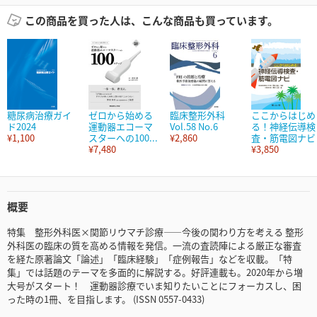
この商品を買った人は、こんな商品も買っています。
糖尿病治療ガイ
ゼロから始める
臨床整形外科
ここからはじめ
ド2024
運動器エコーマ
Vol.58 No.6
る！神経伝導検
¥1,100
スターへの100...
¥2,860
査・筋電図ナビ
¥7,480
¥3,850
概要
特集 整形外科医×関節リウマチ診療——今後の関わり方を考える 整形
外科医の臨床の質を高める情報を発信。一流の査読陣による厳正な審査
を経た原著論文「論述」「臨床経験」「症例報告」などを収載。「特
集」では話題のテーマを多面的に解説する。好評連載も。2020年から増
大号がスタート！ 運動器診療でいま知りたいことにフォーカスし、困
った時の1冊、を目指します。 (ISSN 0557-0433)