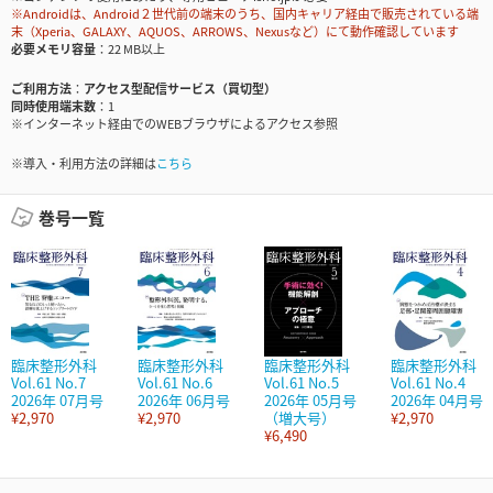
※Androidは、Android２世代前の端末のうち、国内キャリア経由で販売されている端
末（Xperia、GALAXY、AQUOS、ARROWS、Nexusなど）にて動作確認しています
必要メモリ容量
22 MB以上
ご利用方法
アクセス型配信サービス（買切型）
同時使用端末数
1
※インターネット経由でのWEBブラウザによるアクセス参照
※導入・利用方法の詳細は
こちら
巻号一覧
臨床整形外科
臨床整形外科
臨床整形外科
臨床整形外科
Vol.61 No.7
Vol.61 No.6
Vol.61 No.5
Vol.61 No.4
2026年 07月号
2026年 06月号
2026年 05月号
2026年 04月号
¥2,970
¥2,970
（増大号）
¥2,970
¥6,490