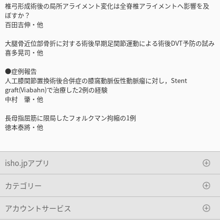
椎弓形成術後の局所アライメント変化は全脊椎アライメントへ影響を及
ぼすか？
百田吉伸・他
大腿骨近位部骨折に対する術後早期足関節運動による術後DVT予防の試み
喜多晃司・他
●症例報告
人工膝関節置換術後合併症の膝窩動脈仮性動脈瘤に対し，Stent
graft(Viabahn)で治療した2例の経験
中村 肇・他
長母指屈筋に限局したフォルクマン拘縮の1例
徳本泰將・他
isho.jpアプリ
カテゴリー
アカウントサービス