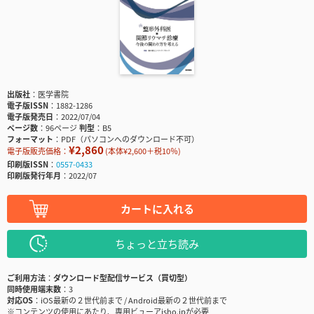
出版社
医学書院
電子版ISSN
1882-1286
電子版発売日
2022/07/04
ページ数
96ページ
判型
B5
フォーマット
PDF（パソコンへのダウンロード不可）
¥2,860
電子版販売価格：
(本体¥2,600＋税10％)
印刷版ISSN
0557-0433
印刷版発行年月
2022/07
カートに入れる
ちょっと立ち読み
ご利用方法
ダウンロード型配信サービス（買切型）
同時使用端末数
3
対応OS
iOS最新の２世代前まで / Android最新の２世代前まで
※コンテンツの使用にあたり、専用ビューアisho.jpが必要