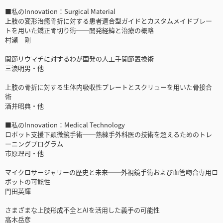
■私のInnovation：Surgical Material
上肢の変形治癒骨折に対する患者適合型ガイドとカスタムメイドプレー
トを用いた矯正骨切り術──開発経緯と治療の概略
村瀬 剛
関節リウマチに対するわが国発の人工手関節置換術
三浪明男・他
上肢の骨折に対する生体内吸収性プレートとスクリューを用いた骨接合
術
酒井昭典・他
■私のInnovation：Medical Technology
ロボット支援下顕微鏡手術──熟練手外科医の技術を超えるためのトレ
ーニングプログラム
市原理司・他
マイクロサージャリーの歴史と未来──外視鏡手術および血管吻合専用ロ
ボットの可能性
門田英輝
さまざまな上肢形成不全とAIを活用した義手の可能性
高木岳彦