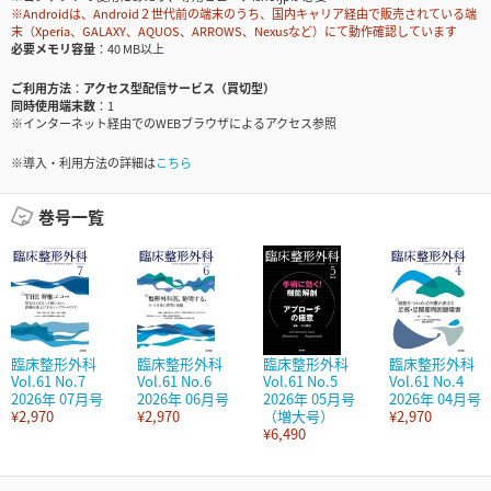
※Androidは、Android２世代前の端末のうち、国内キャリア経由で販売されている端
末（Xperia、GALAXY、AQUOS、ARROWS、Nexusなど）にて動作確認しています
必要メモリ容量
40 MB以上
ご利用方法
アクセス型配信サービス（買切型）
同時使用端末数
1
※インターネット経由でのWEBブラウザによるアクセス参照
※導入・利用方法の詳細は
こちら
巻号一覧
臨床整形外科
臨床整形外科
臨床整形外科
臨床整形外科
Vol.61 No.7
Vol.61 No.6
Vol.61 No.5
Vol.61 No.4
2026年 07月号
2026年 06月号
2026年 05月号
2026年 04月号
¥2,970
¥2,970
（増大号）
¥2,970
¥6,490