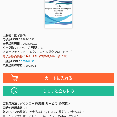
出版社
医学書院
電子版ISSN
1882-1286
電子版発売日
2025/02/17
ページ数
104ページ
判型
B5
フォーマット
PDF（パソコンへのダウンロード不可）
¥2,970
電子版販売価格：
(本体¥2,700＋税10％)
印刷版ISSN
0557-0433
印刷版発行年月
2025/01
カートに入れる
ちょっと立ち読み
ご利用方法
ダウンロード型配信サービス（買切型）
同時使用端末数
3
対応OS
iOS最新の２世代前まで / Android最新の２世代前まで
※コンテンツの使用にあたり、専用ビューアisho.jpが必要