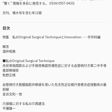
“響く” 情報を多彩に発信する。 (ISSN 0557-0433)
月刊、増大号を含む年12冊
目次
特集 私のOriginal Surgical TechniqueとInnovation──手外科編
緒言
酒井昭典
■私のOriginal Surgical Technique
舟状骨偽関節および手根骨無腐性壊死症に対する血管柄付き第二中手骨
基部移植術
牧野正晴
血管柄付き筋膜脂肪弁移植を用いた先天性近位橈尺骨癒合症授動術の最
前線
金谷文則・他
爪損傷に対する私の爪再建法
平瀬雄一