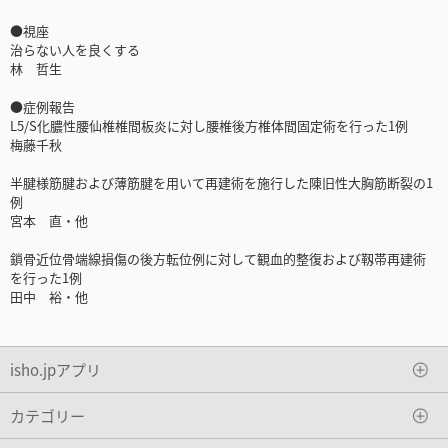
●視座
治らない人を良くする
林 哲生
●症例報告
L5/S化膿性腰仙椎椎間板炎に対し腰椎後方椎体間固定術を行った1例
梅藤千秋
半腱様筋腱および薄筋腱を用いて再建術を施行した陳旧性大胸筋断裂の1
例
宮本 直・他
鎖骨近位骨端線損傷の後方転位例に対して観血的整復および靱帯再建術
を行った1例
田中 裕・他
isho.jpアプリ
カテゴリー