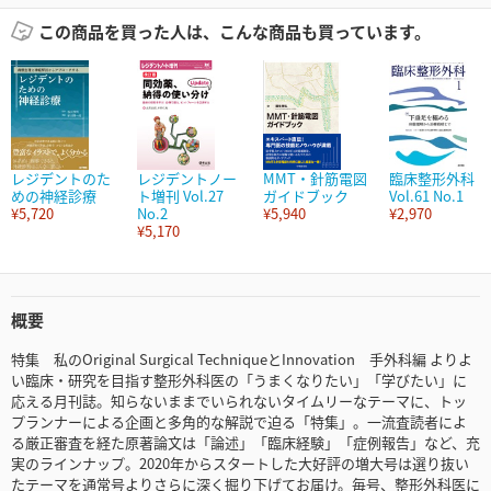
この商品を買った人は、こんな商品も買っています。
レジデントのた
レジデントノー
MMT・針筋電図
臨床整形外科
めの神経診療
ト増刊 Vol.27
ガイドブック
Vol.61 No.1
¥5,720
No.2
¥5,940
¥2,970
¥5,170
概要
特集 私のOriginal Surgical TechniqueとInnovation 手外科編 よりよ
い臨床・研究を目指す整形外科医の「うまくなりたい」「学びたい」に
応える月刊誌。知らないままでいられないタイムリーなテーマに、トッ
プランナーによる企画と多角的な解説で迫る「特集」。一流査読者によ
る厳正審査を経た原著論文は「論述」「臨床経験」「症例報告」など、充
実のラインナップ。2020年からスタートした大好評の増大号は選り抜い
たテーマを通常号よりさらに深く掘り下げてお届け。毎号、整形外科医に