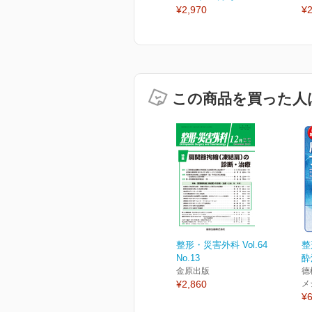
¥2,970
¥2
この商品を買った人
整形・災害外科 Vol.64
整
No.13
酔
金原出版
德
¥2,860
メ
¥6