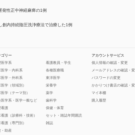
う遅発性正中神経麻痺の1例
し創内持続陰圧洗浄療法で治療した1例
テゴリー
アカウントサービス
礎医学系
看護教員・学生
個人情報の確認・変更
床医学・内科系
各種医療職
メールアドレスの確認・変
床医学・外科系
東洋医学
パスワードの変更
床医学（領域別）
栄養学
かかりつけ書店の確認・変
床医学（テーマ別）
薬学
マイ本棚
会医学系・医学一般など
歯科学
購入履歴
礎看護
保健・体育
床看護（診療科・技術）
セット・雑誌年間購読
床看護（専門別）
雑誌
健・助産