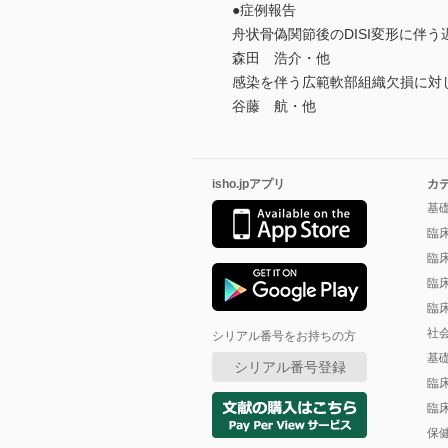
●症例報告
舟状骨偽関節後のDISI変形に伴
森田 浩介・他
感染を伴う広範軟部組織欠損に対
谷藤 航・他
isho.jpアプリ
カ
基
臨
臨
臨
臨
社
シリアル番号をお持ちの方
基
シリアル番号登録
臨
臨
保