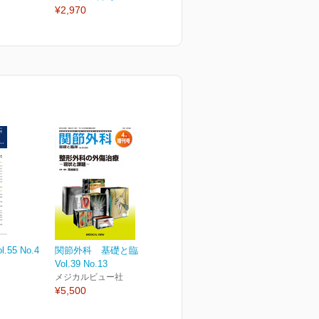
¥2,970
¥2,970
¥
55 No.4
関節外科 基礎と臨床
Vol.39 No.13
メジカルビュー社
¥5,500