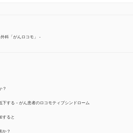
外科「がんロコモ」 -
か？
低下する－がん患者のロコモティブシンドローム
加すると
術か？