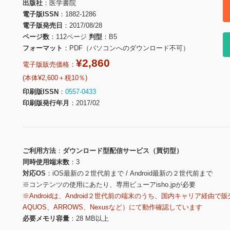
出版社
医学書院
電子版ISSN
1882-1286
電子版発売日
2017/08/28
ページ数
112ページ
判型
B5
フォーマット
PDF（パソコンへのダウンロード不可）
¥2,860
電子版販売価格：
(本体¥2,600＋税10％)
印刷版ISSN
0557-0433
印刷版発行年月
2017/02
ご利用方法
ダウンロード型配信サービス（買切型）
同時使用端末数
3
対応OS
iOS最新の２世代前まで / Android最新の２世代前まで
※コンテンツの使用にあたり、専用ビューアisho.jpが必要
※Androidは、Android２世代前の端末のうち、国内キャリア経由で販
AQUOS、ARROWS、Nexusなど）にて動作確認しています
必要メモリ容量
28 MB以上