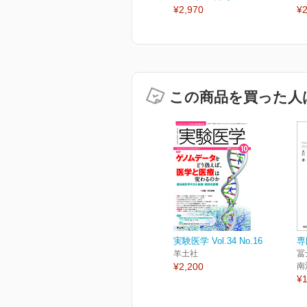
¥2,970
¥2
この商品を買った人
実験医学 Vol.34 No.16
専
羊土社
冨
¥2,200
南
¥1