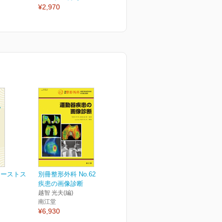
¥2,970
¥2,970
¥
ァーストス
別冊整形外科 No.62 運動器
疾患の画像診断
越智 光夫(編)
南江堂
¥6,930