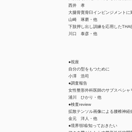
西井 孝
大腿骨寛骨臼インピンジメントに
山崎 琢磨・他
下肢押し出し訓練を応用したTH
川口 泰彦・他
●視座
自分の型をもつために
小澤 浩司
●調査報告
女性整形外科医師のサブスペシャ
浦川 ひかり・他
●検査review
拡散テンソル画像による腰椎神経
金元 洋人・他
●境界領域/知っておきたい