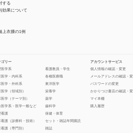
対する
与効果について
髄上衣腫の1例
テゴリー
アカウントサービス
礎医学系
看護教員・学生
個人情報の確認・変更
床医学・内科系
各種医療職
メールアドレスの確認・変
床医学・外科系
東洋医学
パスワードの変更
床医学（領域別）
栄養学
かかりつけ書店の確認・変
床医学（テーマ別）
薬学
マイ本棚
会医学系・医学一般など
歯科学
購入履歴
礎看護
保健・体育
床看護（診療科・技術）
セット・雑誌年間購読
床看護（専門別）
雑誌