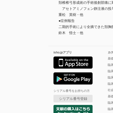
頚椎椎弓形成術の手術後創部痛に
アセトアミノフェン静注液の投
重松 英樹・他
●症例報告
二期的手術により全摘できた頚胸
鈴木 悟士・他
isho.jpアプリ
カ
基
臨
臨
臨
臨
社
シリアル番号をお持ちの方
基
シリアル番号登録
臨
臨