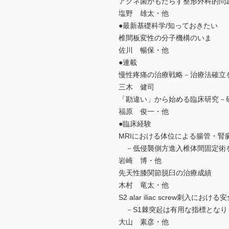
アクネ菌がもたらす整形外科的問
塩野 雄太・他
●最新基礎科学/知っておきたい
椎間板変性の分子機構のいま
佐川 暢保・他
●連載
慢性疼痛の治療戦略－治療法確立を
三木 健司
「勘違い」から始める臨床研究－研
福原 俊一・他
●臨床経験
MRIにおける体位による腸管・腎
－低侵襲側方進入椎体間固定術
岩崎 博・他
先天性膝関節脱臼の治療成績
木村 竜太・他
S2 alar iliac screw刺入に
－S1棘突起は有用な指標となり
大山 素彦・他