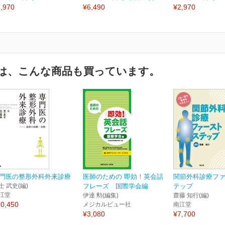
,970
¥6,490
¥2,970
は、こんな商品も買っています。
門医の整形外科外来診療
医師のための 即効！英会話
関節外科診療フ
士 武史(編)
フレーズ 国際学会編
テップ
江堂
伊達 勲(編集)
齋藤 知行(編)
0,450
メジカルビュー社
南江堂
¥3,080
¥7,700