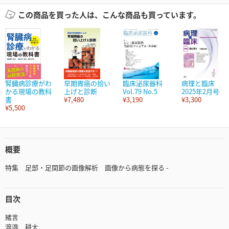
この商品を買った人は、こんな商品も買っています。
腎臓病診療がわ
早期胃癌の拾い
臨床泌尿器科
病理と臨床
かる現場の教科
上げと診断
Vol.79 No.5
2025年2月号
書
¥7,480
¥3,190
¥3,300
¥5,500
概要
特集 足部・足関節の画像解析 画像から病態を探る -
目次
緒言
渡邉 耕太