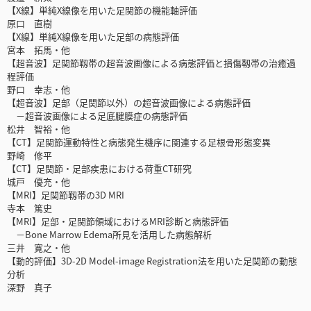
【X線】単純X線像を用いた足関節の機能軸評価
原口 直樹
【X線】単純X線像を用いた足部の病態評価
宮本 拓馬・他
【超音波】足関節靱帯の超音波画像による病態評価と損傷靱帯の治癒過
程評価
野口 幸志・他
【超音波】足部（足関節以外）の超音波画像による病態評価
－超音波画像による足底腱膜症の病態評価
松井 智裕・他
【CT】足関節運動特性と病態発生機序に関連する足根骨形態変異
野崎 修平
【CT】足関節・足部疾患における荷重CT研究
城戸 優充・他
【MRI】足関節靱帯の3D MRI
寺本 篤史
【MRI】足部・足関節領域におけるMRI診断と病態評価
－Bone Marrow Edema所見を活用した病態解析
三井 寛之・他
【動的評価】3D-2D Model-image Registration法を用いた足関節の動態
分析
深野 真子