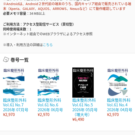
※Androidは、Android２世代前の端末のうち、国内キャリア経由で販売されている端
末（Xperia、GALAXY、AQUOS、ARROWS、Nexusなど）にて動作確認しています
必要メモリ容量
34 MB以上
ご利用方法
アクセス型配信サービス（買切型）
同時使用端末数
1
※インターネット経由でのWEBブラウザによるアクセス参照
※導入・利用方法の詳細は
こちら
巻号一覧
臨床整形外科
臨床整形外科
臨床整形外科
臨床整形外科
Vol.61 No.7
Vol.61 No.6
Vol.61 No.5
Vol.61 No.4
2026年 07月号
2026年 06月号
2026年 05月号
2026年 04月号
¥2,970
¥2,970
（増大号）
¥2,970
¥6,490