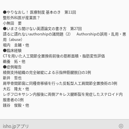
●やりなおし！ 医療制度 基本のき 第11回
整形外科医が産業医？
小無田 要
●いまさら聞けない英語論文の書き方 第27回
語るに語れないauthorshipの諸問題（2） Authorshipの誤用・乱用・悪
用（abuse）
堀内 圭輔・他
●臨床経験
CTを用いた人工関節全置換術前後の筋断面積・脂肪変性評価
鵜養 拓・他
●症例報告
橈側支持組織の完全破綻による示指伸筋腱脱臼の1例
新井 哲也
肩甲骨関節窩に同種骨移植を行った反転型人工肩関節全置換術の3例
大石 隆太・他
レボフロキサシン内服後に両側アキレス腱断裂を発症したステロイド内
服患者の1例
銭谷 俊毅・他
isho.jpアプリ