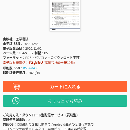
出版社
医学書院
電子版ISSN
1882-1286
電子版発売日
2020/11/02
ページ数
104ページ
判型
B5
フォーマット
PDF（パソコンへのダウンロード不可）
¥2,860
電子版販売価格：
(本体¥2,600＋税10％)
印刷版ISSN
0557-0433
印刷版発行年月
2020/10
カートに入れる
ちょっと立ち読み
ご利用方法
ダウンロード型配信サービス（買切型）
同時使用端末数
3
対応OS
iOS最新の２世代前まで / Android最新の２世代前まで
※コンテンツの使用にあたり、専用ビューアisho.jpが必要