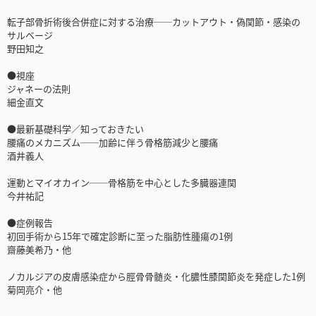
転子部骨折術後合併症に対する治療──カットアウト・偽関節・感染の
サルベージ
野田知之
●視座
ジャネーの法則
細金直文
●最新基礎科学／知っておきたい
腰痛のメカニズム──加齢に伴う骨格筋減少と腰痛
酒井義人
運動とマイオカイン──骨格筋を中心とした多臓器連関
今井祐記
●症例報告
初回手術から15年で確定診断に至った脂肪性腫瘍の1例
齋藤美希乃・他
ノカルジアの皮膚感染症から脛骨骨髄炎・化膿性膝関節炎を発症した1例
菊岡亮介・他