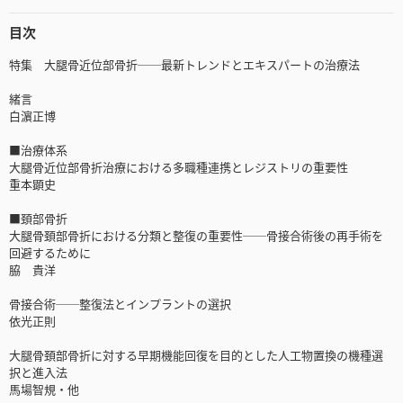
目次
特集 大腿骨近位部骨折──最新トレンドとエキスパートの治療法
緒言
白濵正博
■治療体系
大腿骨近位部骨折治療における多職種連携とレジストリの重要性
重本顕史
■頚部骨折
大腿骨頚部骨折における分類と整復の重要性──骨接合術後の再手術を
回避するために
脇 貴洋
骨接合術──整復法とインプラントの選択
依光正則
大腿骨頚部骨折に対する早期機能回復を目的とした人工物置換の機種選
択と進入法
馬場智規・他