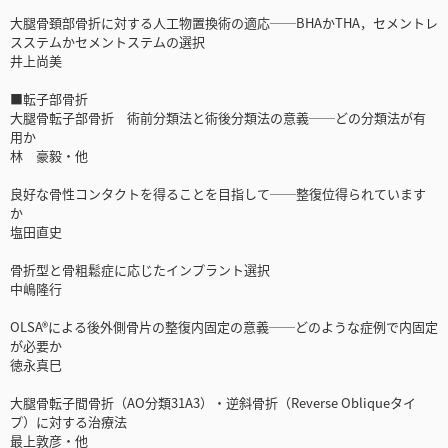
大腿骨頚部骨折に対する人工物置換術の適応──BHAかTHA，セメントレ
スステムかセメントステムの選択
井上尚美
■転子部骨折
大腿骨転子部骨折 術前分類法と術後分類法の意義──どの分類法が有
用か
林 豪毅・他
良好な骨性コンタクトを得ることを目指して──整復位得られています
か
塩田直史
骨折型と骨粗鬆症に応じたインプラント選択
中嶋隆行
OLSA®による後外側骨片の整復内固定の意義──どのような症例で内固定
が必要か
徳永真巳
大腿骨転子間骨折（AO分類31A3）・逆斜骨折（Reverse Obliqueタイ
プ）に対する治療法
最上敦彦・他