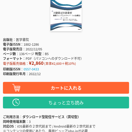
出版社
医学書院
電子版ISSN
1882-1286
電子版発売日
2022/12/05
ページ数
136ページ
判型
B5
フォーマット
PDF（パソコンへのダウンロード不可）
¥2,860
電子版販売価格：
(本体¥2,600＋税10％)
印刷版ISSN
0557-0433
印刷版発行年月
2022/12
カートに入れる
ちょっと立ち読み
ご利用方法
ダウンロード型配信サービス（買切型）
同時使用端末数
3
対応OS
iOS最新の２世代前まで / Android最新の２世代前まで
※コンテンツの使用にあたり、専用ビューアisho.jpが必要