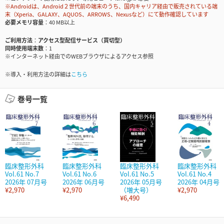
※Androidは、Android２世代前の端末のうち、国内キャリア経由で販売されている端
末（Xperia、GALAXY、AQUOS、ARROWS、Nexusなど）にて動作確認しています
必要メモリ容量
40 MB以上
ご利用方法
アクセス型配信サービス（買切型）
同時使用端末数
1
※インターネット経由でのWEBブラウザによるアクセス参照
※導入・利用方法の詳細は
こちら
巻号一覧
臨床整形外科
臨床整形外科
臨床整形外科
臨床整形外科
Vol.61 No.7
Vol.61 No.6
Vol.61 No.5
Vol.61 No.4
2026年 07月号
2026年 06月号
2026年 05月号
2026年 04月号
¥2,970
¥2,970
（増大号）
¥2,970
¥6,490