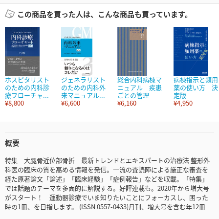
この商品を買った人は、こんな商品も買っています。
ホスピタリスト
ジェネラリスト
総合内科病棟マ
病棟指示と頻用
のための内科診
のための内科外
ニュアル 疾患
薬の使い方 決
療フローチャ...
来マニュアル...
ごとの管理
定版
¥8,800
¥6,600
¥6,160
¥4,950
概要
特集 大腿骨近位部骨折 最新トレンドとエキスパートの治療法 整形外
科医の臨床の質を高める情報を発信。一流の査読陣による厳正な審査を
経た原著論文「論述」「臨床経験」「症例報告」などを収載。「特集」
では話題のテーマを多面的に解説する。好評連載も。2020年から増大号
がスタート！ 運動器診療でいま知りたいことにフォーカスし、困った
時の1冊、を目指します。 (ISSN 0557-0433)月刊、増大号を含む年12冊