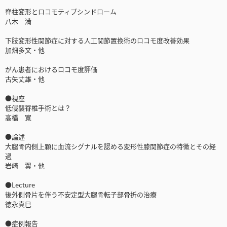
脊柱変形とロコモティブシンドローム
八木 満
下肢変形性関節症に対する人工関節置換術のロコモ度改善効果
加畑多文・他
がん患者におけるロコモ度評価
古矢丈雄・他
●視座
低侵襲脊椎手術とは？
高橋 寛
●論述
大腿骨内側上顆に血流シグナルを認める変形性膝関節症の特徴とその経
過
岩崎 翼・他
●Lecture
後外側骨片を伴う不安定型大腿骨転子部骨折の治療
徳永真巳
●症例報告