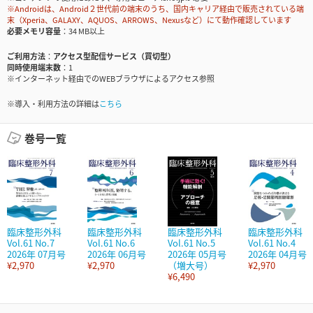
※Androidは、Android２世代前の端末のうち、国内キャリア経由で販売されている端
末（Xperia、GALAXY、AQUOS、ARROWS、Nexusなど）にて動作確認しています
必要メモリ容量
34 MB以上
ご利用方法
アクセス型配信サービス（買切型）
同時使用端末数
1
※インターネット経由でのWEBブラウザによるアクセス参照
※導入・利用方法の詳細は
こちら
巻号一覧
臨床整形外科
臨床整形外科
臨床整形外科
臨床整形外科
Vol.61 No.7
Vol.61 No.6
Vol.61 No.5
Vol.61 No.4
2026年 07月号
2026年 06月号
2026年 05月号
2026年 04月号
¥2,970
¥2,970
（増大号）
¥2,970
¥6,490