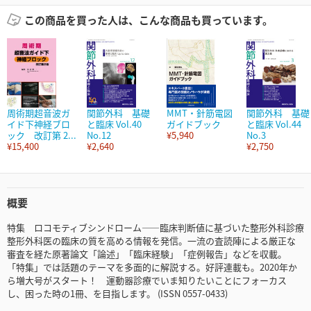
この商品を買った人は、こんな商品も買っています。
周術期超音波ガ
関節外科 基礎
MMT・針筋電図
関節外科 基礎
イド下神経ブロ
と臨床 Vol.40
ガイドブック
と臨床 Vol.44
ック 改訂第 2...
No.12
¥5,940
No.3
¥15,400
¥2,640
¥2,750
概要
特集 ロコモティブシンドローム――臨床判断値に基づいた整形外科診療
整形外科医の臨床の質を高める情報を発信。一流の査読陣による厳正な
審査を経た原著論文「論述」「臨床経験」「症例報告」などを収載。
「特集」では話題のテーマを多面的に解説する。好評連載も。2020年か
ら増大号がスタート！ 運動器診療でいま知りたいことにフォーカス
し、困った時の1冊、を目指します。 (ISSN 0557-0433)