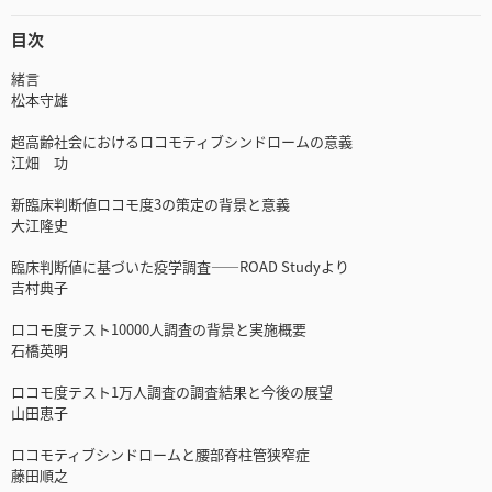
目次
緒言
松本守雄
超高齢社会におけるロコモティブシンドロームの意義
江畑 功
新臨床判断値ロコモ度3の策定の背景と意義
大江隆史
臨床判断値に基づいた疫学調査――ROAD Studyより
吉村典子
ロコモ度テスト10000人調査の背景と実施概要
石橋英明
ロコモ度テスト1万人調査の調査結果と今後の展望
山田恵子
ロコモティブシンドロームと腰部脊柱管狭窄症
藤田順之