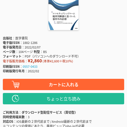
出版社
医学書院
電子版ISSN
1882-1286
電子版発売日
2022/02/07
ページ数
104ページ
判型
B5
フォーマット
PDF（パソコンへのダウンロード不可）
¥2,860
電子版販売価格：
(本体¥2,600＋税10％)
印刷版ISSN
0557-0433
印刷版発行年月
2022/02
カートに入れる
ちょっと立ち読み
ご利用方法
ダウンロード型配信サービス（買切型）
同時使用端末数
3
対応OS
iOS最新の２世代前まで / Android最新の２世代前まで
※コンテンツの使用にあたり、専用ビューアisho.jpが必要