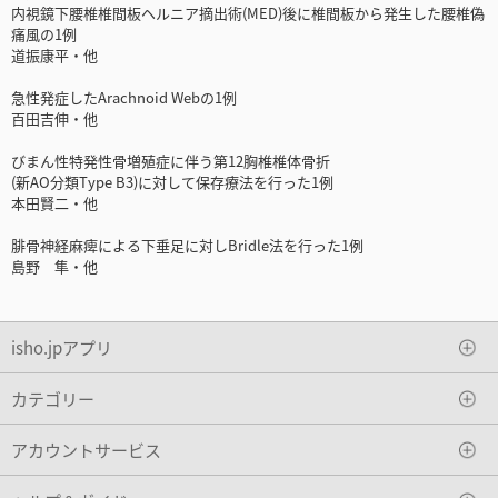
内視鏡下腰椎椎間板ヘルニア摘出術(MED)後に椎間板から発生した腰椎偽
痛風の1例
道振康平・他
急性発症したArachnoid Webの1例
百田吉伸・他
びまん性特発性骨増殖症に伴う第12胸椎椎体骨折
(新AO分類Type B3)に対して保存療法を行った1例
本田賢二・他
腓骨神経麻痺による下垂足に対しBridle法を行った1例
島野 隼・他
isho.jpアプリ
カテゴリー
アカウントサービス