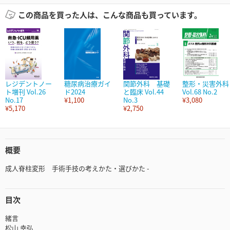
この商品を買った人は、こんな商品も買っています。
レジデントノー
糖尿病治療ガイ
関節外科 基礎
整形・災害外科
ト増刊 Vol.26
ド2024
と臨床 Vol.44
Vol.68 No.2
No.17
¥1,100
No.3
¥3,080
¥5,170
¥2,750
概要
成人脊柱変形 手術手技の考えかた・選びかた -
目次
緒言
松山 幸弘