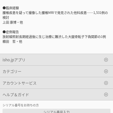
●臨床経験
腰椎疾患を疑って撮像した腰椎MRIで発見された他科疾患――1,531例の
検討
上田 康博・他
●症例報告
放射線照射長期経過後に生じ治療に難渋した大腿骨転子下偽関節の1例
櫛田 哲・他
isho.jpアプリ
カテゴリー
アカウントサービス
ヘルプ＆ガイド
シリアル番号をお持ちの方
シリアル番号入力