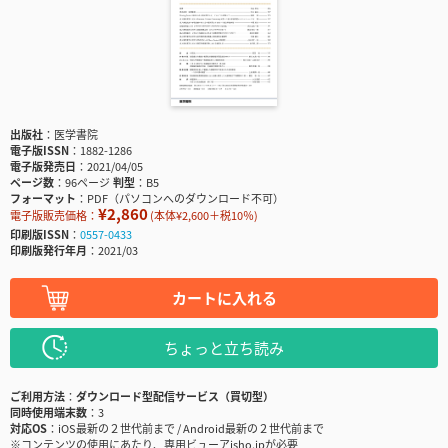
出版社
医学書院
電子版ISSN
1882-1286
電子版発売日
2021/04/05
ページ数
96ページ
判型
B5
フォーマット
PDF（パソコンへのダウンロード不可）
¥2,860
電子版販売価格：
(本体¥2,600＋税10％)
印刷版ISSN
0557-0433
印刷版発行年月
2021/03
カートに入れる
ちょっと立ち読み
ご利用方法
ダウンロード型配信サービス（買切型）
同時使用端末数
3
対応OS
iOS最新の２世代前まで / Android最新の２世代前まで
※コンテンツの使用にあたり、専用ビューアisho.jpが必要