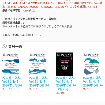
※Androidは、Android２世代前の端末のうち、国内キャリア経由で販売されている端
末（Xperia、GALAXY、AQUOS、ARROWS、Nexusなど）にて動作確認しています
必要メモリ容量
42 MB以上
ご利用方法
アクセス型配信サービス（買切型）
同時使用端末数
1
※インターネット経由でのWEBブラウザによるアクセス参照
※導入・利用方法の詳細は
こちら
巻号一覧
臨床整形外科
臨床整形外科
臨床整形外科
臨床整形外科
Vol.61 No.7
Vol.61 No.6
Vol.61 No.5
Vol.61 No.4
2026年 07月号
2026年 06月号
2026年 05月号
2026年 04月号
¥2,970
¥2,970
（増大号）
¥2,970
¥6,490