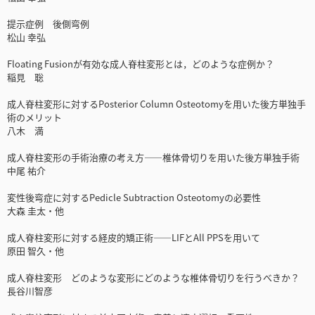
提示症例 後側弯例
松山 幸弘
Floating Fusionが有効な成人脊柱変形とは，どのような症例か？
稲見 聡
成人脊柱変形に対するPosterior Column Osteotomyを用いた後方単独手
術のメリット
八木 満
成人脊柱変形の手術治療の考え方――椎体骨切りを用いた後方単独手術
中尾 祐介
変性後弯症に対するPedicle Subtraction Osteotomyの必要性
大森 圭太・他
成人脊柱変形に対する経皮的矯正術――LIFとAll PPSを用いて
原田 智久・他
成人脊柱変形 どのような変形にどのような椎体骨切りを行うべきか？
長谷川智彦