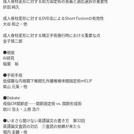
成人脊柱変形に対する前方固定術の意義と適応選択の重要性
折田 純久
成人脊柱変形に対するDVD法によるShort Fusionの有用性
大谷 和之・他
成人脊柱変形に対する矯正手術施行時における重要な点
金子慎二郎
●視座
AI研究
稲葉 裕
●手術手技
低侵襲な内視鏡下椎間孔外腰椎椎体間固定術mELIF
柴山 元英・他
●Debate
母指CM関節症――関節固定術 vs. 関節形成術
助川 浩士・上原 浩介
●いまさら聞けない英語論文の書き方 第32回
英語論文査読の対応 ①査読の依頼が来たら
堀内 圭輔・他