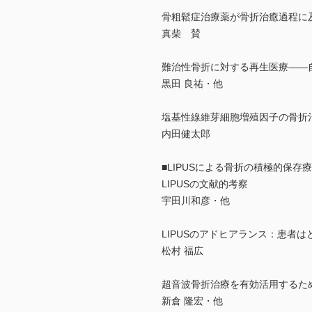
骨粗鬆症治療薬が骨折治癒過程に
真柴 賛
難治性骨折に対する再生医療――自
黒田 良祐・他
塩基性線維芽細胞増殖因子の骨折
内田健太郎
■LIPUSによる骨折の積極的保存
LIPUSの文献的考察
宇田川和彦・他
LIPUSのアドヒアランス：患者
松村 福広
超音波骨折治療を有効活用するた
新倉 隆宏・他