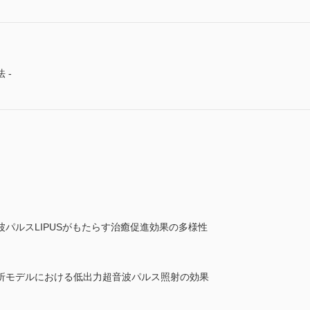
 -
パルスLIPUSがもたらす治癒促進効果の多様性
折モデルにおける低出力超音波パルス照射の効果