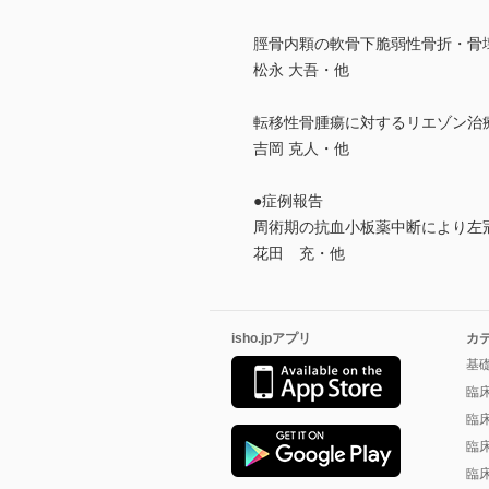
脛骨内顆の軟骨下脆弱性骨折・骨
松永 大吾・他
転移性骨腫瘍に対するリエゾン治
吉岡 克人・他
●症例報告
周術期の抗血小板薬中断により左
花田 充・他
isho.jpアプリ
カ
基
臨
臨
臨
臨