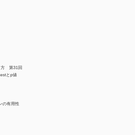
方 第31回
stとp値
ンの有用性