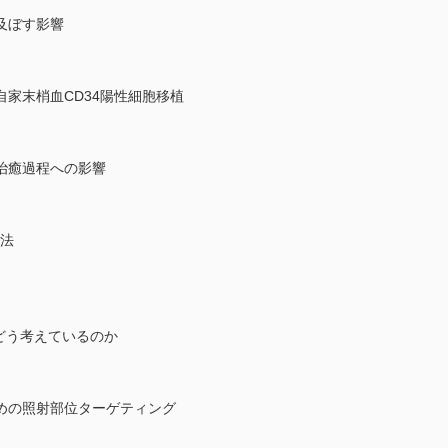
及ぼす影響
家末梢血CD34陽性細胞移植
治癒過程への影響
療法
はどう考えているのか
めの照射部位ターゲティング