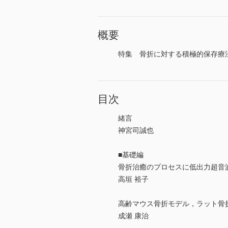
概要
特集 骨折に対する積極的保存療法
目次
緒言
神宮司誠也
■基礎編
骨折治癒のプロセスに低出力超音波
高垣 裕子
高齢マウス骨折モデル，ラット骨
成瀬 康治