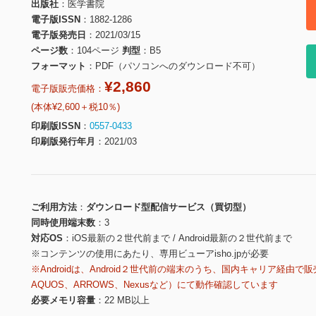
出版社
医学書院
電子版ISSN
1882-1286
電子版発売日
2021/03/15
ページ数
104ページ
判型
B5
フォーマット
PDF（パソコンへのダウンロード不可）
¥2,860
電子版販売価格：
(本体¥2,600＋税10％)
印刷版ISSN
0557-0433
印刷版発行年月
2021/03
ご利用方法
ダウンロード型配信サービス（買切型）
同時使用端末数
3
対応OS
iOS最新の２世代前まで / Android最新の２世代前まで
※コンテンツの使用にあたり、専用ビューアisho.jpが必要
※Androidは、Android２世代前の端末のうち、国内キャリア経由で販
AQUOS、ARROWS、Nexusなど）にて動作確認しています
必要メモリ容量
22 MB以上