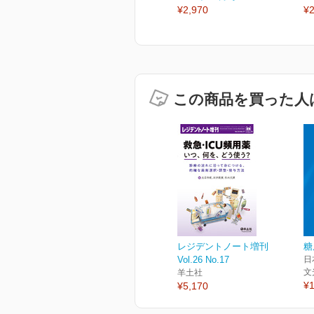
¥2,970
¥2
この商品を買った人
レジデントノート増刊
糖
Vol.26 No.17
日
文
羊土社
¥1
¥5,170