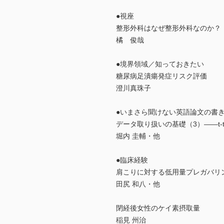
●視座
整形外科はなぜ整形外科なのか？
橘 俊哉
●境界領域／知っておきたい
糖尿病足潰瘍発症リスク評価
澄川真珠子
●いまさら聞けない英語論文の書き
データ取り扱いの基礎（3）――t-te
堀内 圭輔・他
●臨床経験
肩こりに対する低用量プレガバリ
田尻 和八・他
閉経後女性のケイ素摂取量
稲見 州治