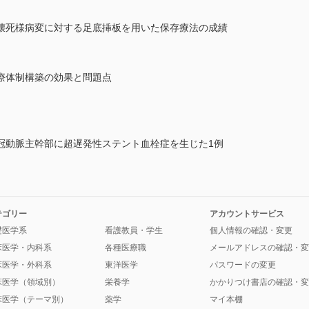
壊死様病変に対する足底挿板を用いた保存療法の成績
療体制構築の効果と問題点
冠動脈主幹部に超遅発性ステント血栓症を生じた1例
テゴリー
アカウントサービス
礎医学系
看護教員・学生
個人情報の確認・変更
床医学・内科系
各種医療職
メールアドレスの確認・変
床医学・外科系
東洋医学
パスワードの変更
床医学（領域別）
栄養学
かかりつけ書店の確認・変
床医学（テーマ別）
薬学
マイ本棚