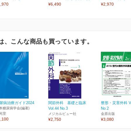
,970
¥6,490
¥2,970
は、こんな商品も買っています。
尿病治療ガイド2024
関節外科 基礎と臨床
整形・災害外科 Vol
本糖尿病学会(編著)
Vol.44 No.3
No.2
光堂
メジカルビュー社
金原出版
,100
¥2,750
¥3,080