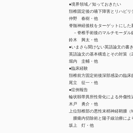
●境界領域／知っておきたい
頚椎固定後の嚥下障害とリハビリ
仲野 春樹・他
脊髄神経後枝をターゲットにした
－脊椎手術後のマルチモーダル
鈴木 興太・他
●いまさら聞けない英語論文の書き
英語論文の基本構造とその対策（2
堀内 圭輔・他
●臨床経験
頚椎前方固定術後深部感染の臨床
尾立 征一・他
●症例報告
輪状靱帯異所性骨化による外傷性
木戸 勇介・他
上位頚椎部の悪性末梢神経鞘腫（M
腫瘍内切除術と陽子線治療により
坂上 灯・他