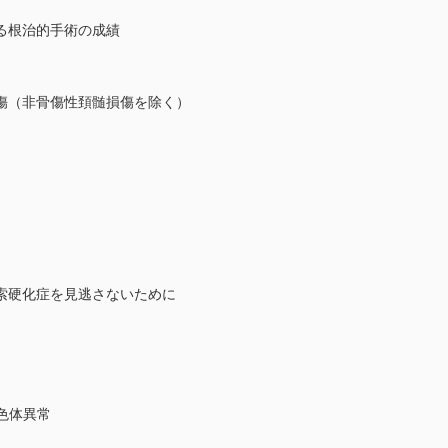
る根治的手術の成績
傷（非骨傷性頚髄損傷を除く）
索硬化症を見逃さないために
色体異常