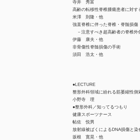
寺井 秀富
高齢の転移性脊椎腫瘍患者に対す
米澤 則隆・他
強直脊椎に伴った脊椎・脊髄損傷
－注意すべき超高齢者の脊椎外
伊藤 康夫・他
非骨傷性脊髄損傷の手術
須田 浩太・他
●LECTURE
整形外科領域に紛れる筋萎縮性側
小野寺 理
●整形外科／知ってるつもり
健康スポーツナース
帖佐 悦男
放射線被ばくによるDNA損傷と染
坂根 寛晃・他