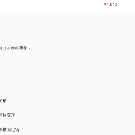
¥4,840
ける脊椎手術 -
変形
脊柱変形
脊椎固定術