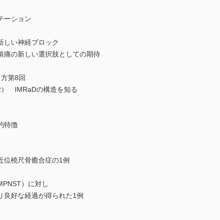
テーション
新しい神経ブロック
鎮痛の新しい選択肢としての期待
方第8回
） IMRaDの構造を知る
的特徴
近位橈尺骨癒合症の1例
PNST）に対し
良好な経過が得られた1例