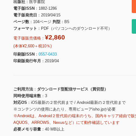
出版社
医学書院
電子版ISSN
1882-1286
電子版発売日
2019/04/15
ページ数
104ページ
判型
B5
フォーマット
PDF（パソコンへのダウンロード不可）
¥2,860
電子版販売価格：
(本体¥2,600＋税10％)
印刷版ISSN
0557-0433
印刷版発行年月
2019/04
ご利用方法
ダウンロード型配信サービス（買切型）
同時使用端末数
3
対応OS
iOS最新の２世代前まで / Android最新の２世代前まで
※コンテンツの使用にあたり、専用ビューアisho.jpが必要
※Androidは、Android２世代前の端末のうち、国内キャリア経由で販
AQUOS、ARROWS、Nexusなど）にて動作確認しています
必要メモリ容量
40 MB以上