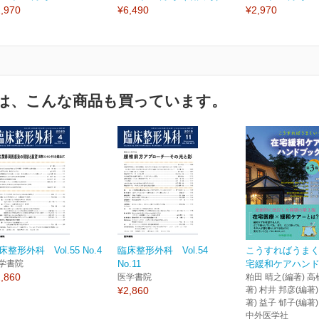
,970
¥6,490
¥2,970
は、こんな商品も買っています。
床整形外科 Vol.55 No.4
臨床整形外科 Vol.54
こうすればうま
学書院
No.11
宅緩和ケアハンドブ
,860
医学書院
粕田 晴之(編著) 高
¥2,860
著) 村井 邦彦(編著)
著) 益子 郁子(編著)
中外医学社