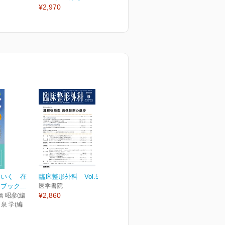
¥2,970
¥2,970
¥
くいく 在
臨床整形外科 Vol.54 No.9
ック...
医学書院
¥2,860
橋 昭彦(編
 泉 学(編