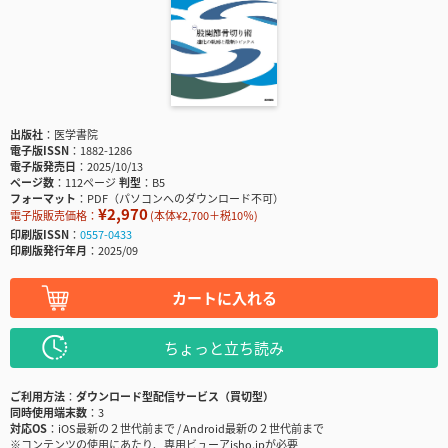
出版社
医学書院
電子版ISSN
1882-1286
電子版発売日
2025/10/13
ページ数
112ページ
判型
B5
フォーマット
PDF（パソコンへのダウンロード不可）
¥2,970
電子版販売価格：
(本体¥2,700＋税10％)
印刷版ISSN
0557-0433
印刷版発行年月
2025/09
カートに入れる
ちょっと立ち読み
ご利用方法
ダウンロード型配信サービス（買切型）
同時使用端末数
3
対応OS
iOS最新の２世代前まで / Android最新の２世代前まで
※コンテンツの使用にあたり、専用ビューアisho.jpが必要