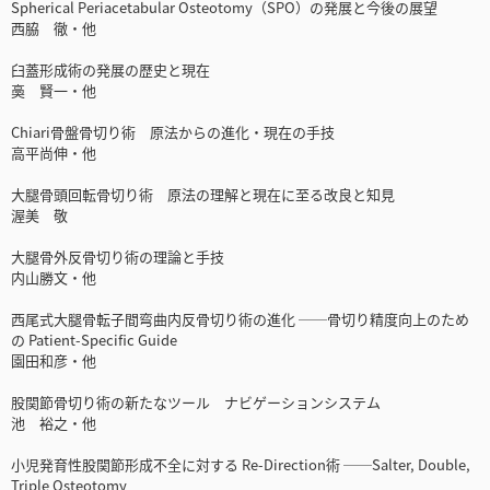
Spherical Periacetabular Osteotomy（SPO）の発展と今後の展望
西脇 徹・他
臼蓋形成術の発展の歴史と現在
䯨 賢一・他
Chiari骨盤骨切り術 原法からの進化・現在の手技
高平尚伸・他
大腿骨頭回転骨切り術 原法の理解と現在に至る改良と知見
渥美 敬
大腿骨外反骨切り術の理論と手技
内山勝文・他
西尾式大腿骨転子間弯曲内反骨切り術の進化 ──骨切り精度向上のため
の Patient-Specific Guide
園田和彦・他
股関節骨切り術の新たなツール ナビゲーションシステム
池 裕之・他
小児発育性股関節形成不全に対する Re-Direction術 ──Salter, Double,
Triple Osteotomy