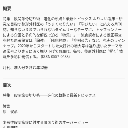
概要
特集 股関節骨切り術 進化の軌跡と最新トピックス よりよい臨床・研
究を目指す整形外科医の「うまくなりたい」「学びたい」に応える月刊
誌。知らないままでいられないタイムリーなテーマに、トップランナー
による企画と多角的な解説で迫る「特集」。一流査読者による厳正審査
を経た原著論文は「論述」「臨床経験」「症例報告」など、充実のライン
ナップ。2020年からスタートした大好評の増大号は選り抜いたテーマを
通常号よりさらに深く掘り下げてお届け。毎号、整形外科医に “響く” 情
報を多彩に発信する。 (ISSN 0557-0433)
月刊、増大号を含む年12冊
目次
特集 股関節骨切り術──進化の軌跡と最新トピックス
緒言
原 俊彦
変形性股関節症に対する骨切り術のオーバービュー
中島康晴