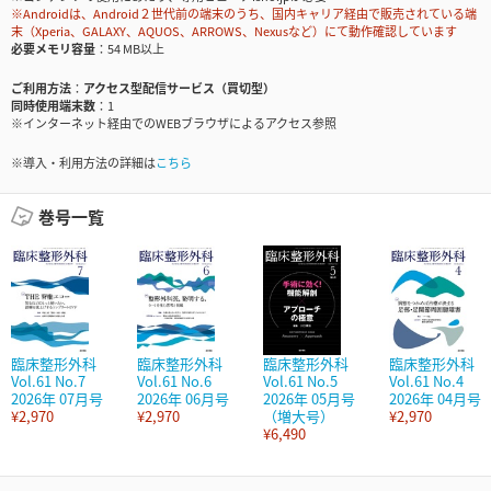
※Androidは、Android２世代前の端末のうち、国内キャリア経由で販売されている端
末（Xperia、GALAXY、AQUOS、ARROWS、Nexusなど）にて動作確認しています
必要メモリ容量
54 MB以上
ご利用方法
アクセス型配信サービス（買切型）
同時使用端末数
1
※インターネット経由でのWEBブラウザによるアクセス参照
※導入・利用方法の詳細は
こちら
巻号一覧
臨床整形外科
臨床整形外科
臨床整形外科
臨床整形外科
Vol.61 No.7
Vol.61 No.6
Vol.61 No.5
Vol.61 No.4
2026年 07月号
2026年 06月号
2026年 05月号
2026年 04月号
¥2,970
¥2,970
（増大号）
¥2,970
¥6,490