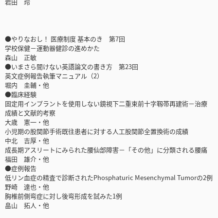
岩田 玲
●やりなおし！ 医療制度 基本のき 第7回
学校保健－運動器健診の進めかた
森山 正敏
●いまさら聞けない英語論文の書き方 第23回
英文症例報告執筆マニュアル（2）
堀内 圭輔・他
●臨床経験
固定用インプラントを使用しない鏡視下二重束前十字靱帯再建術－治療
成績と文献的考察
大歳 憲一・他
小児期の股関節手術既往患者に対する人工股関節全置換術の成績
中北 吉厚・他
成長期アスリートにみられた腰仙部障害－「その他」に分類される腰痛
福田 雄介・他
●症例報告
低リン血症の精査で診断されたPhosphaturic Mesenchymal Tumorの2例
野崎 達也・他
胸椎前側弯症に対し後弯形成を試みた1例
畠山 拓人・他