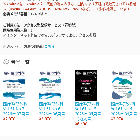
※Androidは、Android２世代前の端末のうち、国内キャリア経由で販売されている端
末（Xperia、GALAXY、AQUOS、ARROWS、Nexusなど）にて動作確認しています
必要メモリ容量
42 MB以上
ご利用方法
アクセス型配信サービス（買切型）
同時使用端末数
1
※インターネット経由でのWEBブラウザによるアクセス参照
※導入・利用方法の詳細は
こちら
巻号一覧
臨床整形外科
臨床整形外科
臨床整形外科
臨床整形外科
Vol.61 No.7
Vol.61 No.6
Vol.61 No.5
Vol.61 No.4
2026年 07月号
2026年 06月号
2026年 05月号
2026年 04月号
¥2,970
¥2,970
（増大号）
¥2,970
¥6,490