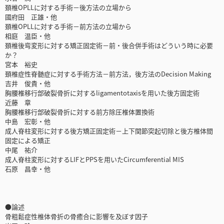
頚椎OPLLに対する手術－後方法の立場から
國府田 正雄・他
頚椎OPLLに対する手術－前方法の立場から
相庭 温臣・他
頚椎後弯変形に対する矯正固定術－前・後合併手術はどういう時に必要
か？
宮本 裕史
頚椎症性脊髄症に対する手術方法－前方法，後方法のDecision Making
吉井 俊貴・他
胸腰椎移行部破裂骨折に対するligamentotaxisを用いた後方固定術
近藤 章
胸腰椎移行部破裂骨折に対する前方除圧椎体置換術
中島 宏彰・他
成人脊柱変形に対する後方矯正固定術－上下関節突起切除と後方椎体間
固定による矯正
中尾 祐介
成人脊柱変形に対するLIFとPPSを用いたCircumferential MIS
石原 昌幸・他
●論述
骨粗鬆症性椎体骨折の骨癒合に影響を及ぼす因子