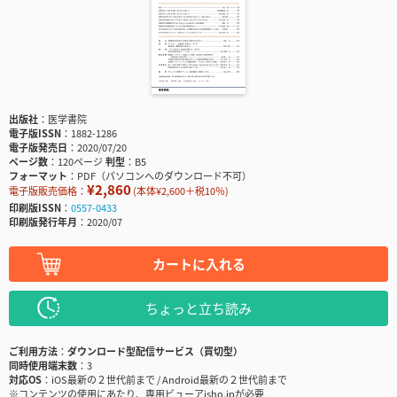
出版社
医学書院
電子版ISSN
1882-1286
電子版発売日
2020/07/20
ページ数
120ページ
判型
B5
フォーマット
PDF（パソコンへのダウンロード不可）
¥2,860
電子版販売価格：
(本体¥2,600＋税10％)
印刷版ISSN
0557-0433
印刷版発行年月
2020/07
カートに入れる
ちょっと立ち読み
ご利用方法
ダウンロード型配信サービス（買切型）
同時使用端末数
3
対応OS
iOS最新の２世代前まで / Android最新の２世代前まで
※コンテンツの使用にあたり、専用ビューアisho.jpが必要