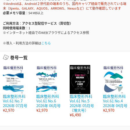
※Androidは、Android２世代前の端末のうち、国内キャリア経由で販売されている端
末（Xperia、GALAXY、AQUOS、ARROWS、Nexusなど）にて動作確認しています
必要メモリ容量
54 MB以上
ご利用方法
アクセス型配信サービス（買切型）
同時使用端末数
1
※インターネット経由でのWEBブラウザによるアクセス参照
※導入・利用方法の詳細は
こちら
巻号一覧
臨床整形外科
臨床整形外科
臨床整形外科
臨床整形外科
Vol.61 No.7
Vol.61 No.6
Vol.61 No.5
Vol.61 No.4
2026年 07月号
2026年 06月号
2026年 05月号
2026年 04月号
¥2,970
¥2,970
（増大号）
¥2,970
¥6,490