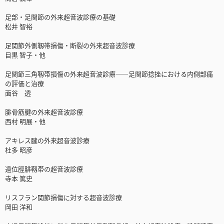
足部・足関節の外来超音波診療の基礎
松井 智裕
足関節外側靱帯損傷・断裂の外来超音波診療
目黒 智子・他
足関節三角靱帯損傷の外来超音波診療――足関節捻挫における内側部痛
の評価と治療
面谷 透
腓骨筋腱の外来超音波診療
西村 明展・他
アキレス腱の外来超音波診療
杜多 昭彦
遠位脛腓靱帯の超音波診療
寺本 篤史
リスフラン関節損傷に対する超音波診療
岡田 洋和