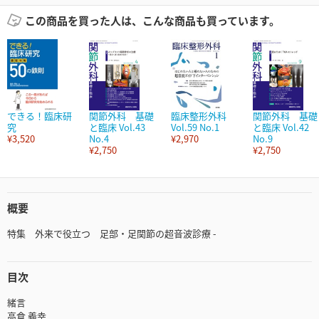
この商品を買った人は、こんな商品も買っています。
できる！臨床研
関節外科 基礎
臨床整形外科
関節外科 基礎
究
と臨床 Vol.43
Vol.59 No.1
と臨床 Vol.42
¥3,520
No.4
¥2,970
No.9
¥2,750
¥2,750
概要
特集 外来で役立つ 足部・足関節の超音波診療 -
目次
緒言
高倉 義幸