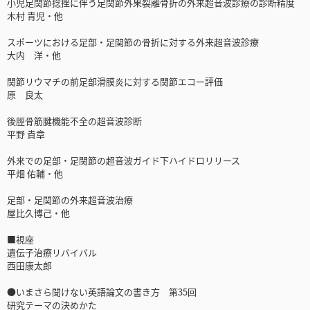
小児足関節捻挫に伴う足関節外果裂離骨折の外来超音波診療の診断精度
木村 青児・他
スポーツにおける足部・足関節の骨折に対する外来超音波診療
大内 洋・他
関節リウマチの前足部滑膜炎に対する関節エコー評価
原 良太
後脛骨筋腱機能不全の超音波診断
平野 貴章
外来での足部・足関節の超音波ガイド下ハイドロリリース
平畑 佑輔・他
足部・足関節の外来超音波治療
屋比久博己・他
■視座
遺伝子治療リバイバル
西田康太郎
●いまさら聞けない英語論文の書き方 第35回
研究テーマの決めかた