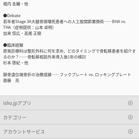
堀内 圭輔・他
●Debate
若年者Stage 3A大腿骨頭壊死患者への人工股関節置換術――BHA vs.
THA（症例提供：山本 卓明）
加来 信広・高尾 正樹
●臨床経験
原発診療科は整形外科に何を求め，どのタイミングで骨転移患者を紹介す
るのか？――骨転移相談外来導入後1年の検討
杉本 啓紀・他
鎖骨遠位端骨折の治療成績――フックプレート vs. ロッキングプレート
齋藤 亮
isho.jpアプリ
カテゴリー
アカウントサービス