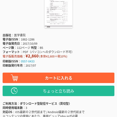
出版社
医学書院
電子版ISSN
1882-1286
電子版発売日
2017/10/09
ページ数
112ページ
判型
B5
フォーマット
PDF（パソコンへのダウンロード不可）
¥2,860
電子版販売価格：
(本体¥2,600＋税10％)
印刷版ISSN
0557-0433
印刷版発行年月
2017/07
カートに入れる
ちょっと立ち読み
ご利用方法
ダウンロード型配信サービス（買切型）
同時使用端末数
3
対応OS
iOS最新の２世代前まで / Android最新の２世代前まで
※コンテンツの使用にあたり、専用ビューアisho.jpが必要