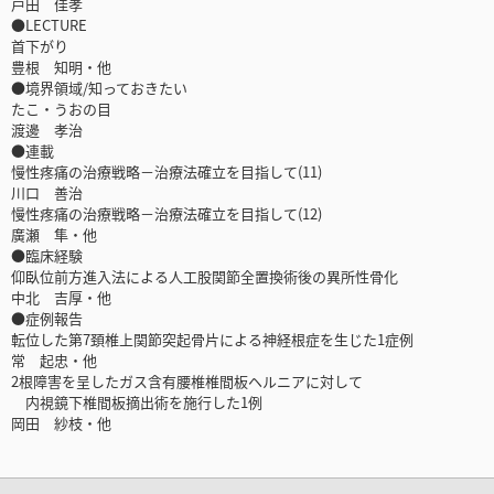
戸田 佳孝
●LECTURE
首下がり
豊根 知明・他
●境界領域/知っておきたい
たこ・うおの目
渡邊 孝治
●連載
慢性疼痛の治療戦略－治療法確立を目指して(11)
川口 善治
慢性疼痛の治療戦略－治療法確立を目指して(12)
廣瀬 隼・他
●臨床経験
仰臥位前方進入法による人工股関節全置換術後の異所性骨化
中北 吉厚・他
●症例報告
転位した第7頚椎上関節突起骨片による神経根症を生じた1症例
常 起忠・他
2根障害を呈したガス含有腰椎椎間板ヘルニアに対して
内視鏡下椎間板摘出術を施行した1例
岡田 紗枝・他