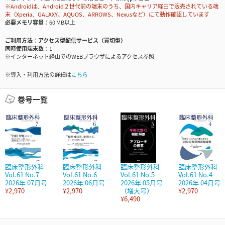
※Androidは、Android２世代前の端末のうち、国内キャリア経由で販売されている端
末（Xperia、GALAXY、AQUOS、ARROWS、Nexusなど）にて動作確認しています
必要メモリ容量
60 MB以上
ご利用方法
アクセス型配信サービス（買切型）
同時使用端末数
1
※インターネット経由でのWEBブラウザによるアクセス参照
※導入・利用方法の詳細は
こちら
巻号一覧
臨床整形外科
臨床整形外科
臨床整形外科
臨床整形外科
Vol.61 No.7
Vol.61 No.6
Vol.61 No.5
Vol.61 No.4
2026年 07月号
2026年 06月号
2026年 05月号
2026年 04月号
¥2,970
¥2,970
（増大号）
¥2,970
¥6,490