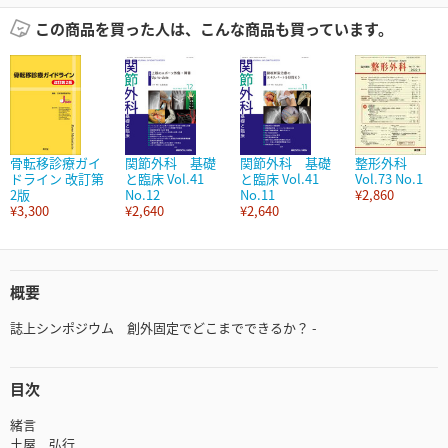
この商品を買った人は、こんな商品も買っています。
骨転移診療ガイ
関節外科 基礎
関節外科 基礎
整形外科
ドライン 改訂第
と臨床 Vol.41
と臨床 Vol.41
Vol.73 No.1
2版
No.12
No.11
¥2,860
¥3,300
¥2,640
¥2,640
概要
誌上シンポジウム 創外固定でどこまでできるか？ -
目次
緒言
土屋 弘行