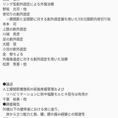
リング型創外固定による外傷治療
野坂 光司・他
骨切りの創外固定
－膝関節と足関節に対する創外固定器を用いた3次元関節内骨切り術
寺本 司
上肢の創外固定
川端 秀彦
足の創外固定
大関 覚
小児の創外固定
金 郁ちょる
外傷後遺症に対する創外固定を用いた治療
松原 秀憲・他
●論述
人工膝関節置換術の術後疼痛管理および
リハビリテーションに術中塩酸モルヒネ投与は有用か
千葉 裕美・他
●調査報告
50歳以下の健常者における床に座り，
床から立つ能力と肩，腰，膝の痛み経験との関連性