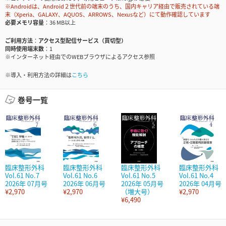
※Androidは、Android２世代前の端末のうち、国内キャリア経由で販売されている端
末（Xperia、GALAXY、AQUOS、ARROWS、Nexusなど）にて動作確認しています
必要メモリ容量
36 MB以上
ご利用方法
アクセス型配信サービス（買切型）
同時使用端末数
1
※インターネット経由でのWEBブラウザによるアクセス参照
※導入・利用方法の詳細は
こちら
巻号一覧
臨床整形外科
臨床整形外科
臨床整形外科
臨床整形外科
Vol.61 No.7
Vol.61 No.6
Vol.61 No.5
Vol.61 No.4
2026年 07月号
2026年 06月号
2026年 05月号
2026年 04月号
¥2,970
¥2,970
（増大号）
¥2,970
¥6,490