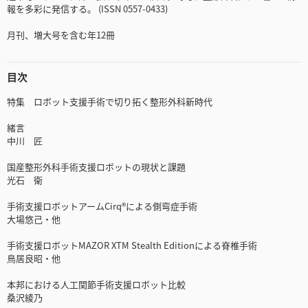
報を多彩に発信する。 (ISSN 0557-0433)
月刊、増大号を含む年12冊
目次
特集 ロボット支援手術で切り拓く整形外科新時代
緒言
中川 匠
国産整形外科手術支援ロボットの現状と課題
光石 衛
手術支援ロボットアームCirq®による側弯症手術
大場悠己・他
手術支援ロボットMAZOR XTM Stealth Editionによる脊椎手術
鳥居良昭・他
本邦における人工関節手術支援ロボット比較
桑沢綾乃