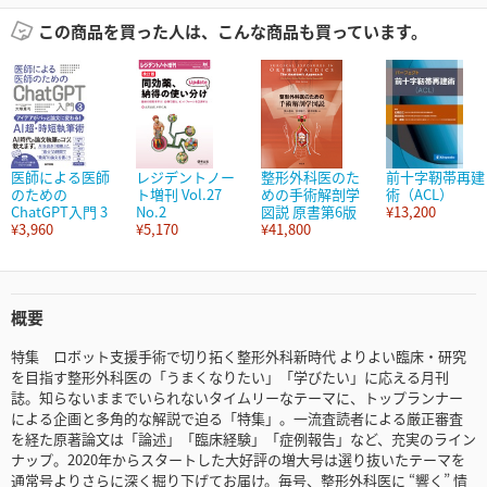
この商品を買った人は、こんな商品も買っています。
医師による医師
レジデントノー
整形外科医のた
前十字靭帯再建
のための
ト増刊 Vol.27
めの手術解剖学
術（ACL）
ChatGPT入門 3
No.2
図説 原書第6版
¥13,200
¥3,960
¥5,170
¥41,800
概要
特集 ロボット支援手術で切り拓く整形外科新時代 よりよい臨床・研究
を目指す整形外科医の「うまくなりたい」「学びたい」に応える月刊
誌。知らないままでいられないタイムリーなテーマに、トップランナー
による企画と多角的な解説で迫る「特集」。一流査読者による厳正審査
を経た原著論文は「論述」「臨床経験」「症例報告」など、充実のライン
ナップ。2020年からスタートした大好評の増大号は選り抜いたテーマを
通常号よりさらに深く掘り下げてお届け。毎号、整形外科医に “響く” 情