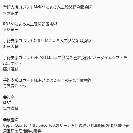
手術支援ロボットMako®による人工股関節全置換術
佐藤敦子
ROSA®による人工膝関節置換術
下条竜一
手術支援ロボットCORITMによる人工膝関節置換術
浜田大輔
手術支援ロボットVELYSTMは人工膝関節全置換術にパラダイムシフトを
起こすか？
藤井唯誌
手術支援ロボットMako®による人工膝関節全置換術
豊岡青海・他
●視座
MBTI
亀井直輔
●検査法
Upper Quarter Y Balance Testのリーチ方向の違いと肩関節および肩甲骨
周囲筋の筋活動の関係