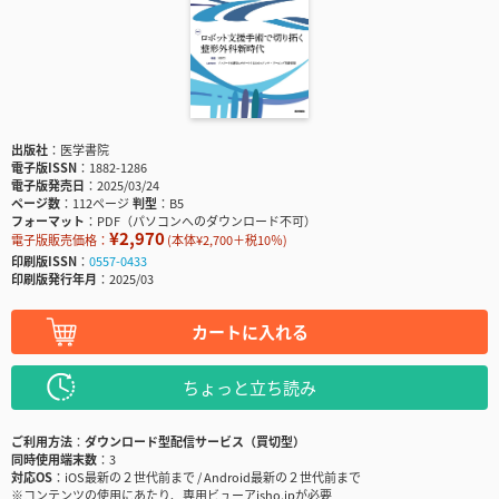
出版社
医学書院
電子版ISSN
1882-1286
電子版発売日
2025/03/24
ページ数
112ページ
判型
B5
フォーマット
PDF（パソコンへのダウンロード不可）
¥2,970
電子版販売価格：
(本体¥2,700＋税10％)
印刷版ISSN
0557-0433
印刷版発行年月
2025/03
カートに入れる
ちょっと立ち読み
ご利用方法
ダウンロード型配信サービス（買切型）
同時使用端末数
3
対応OS
iOS最新の２世代前まで / Android最新の２世代前まで
※コンテンツの使用にあたり、専用ビューアisho.jpが必要