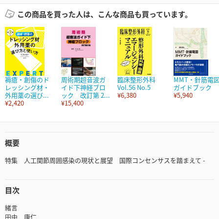
この商品を買った人は、こんな商品も買っています。
褥瘡・創傷のド
周術期超音波ガ
臨床整形外科
MMT・針筋電
レッシング材・
イド下神経ブロ
Vol.56 No.5
ガイドブック
外用薬の選び...
ック 改訂第 2...
¥6,380
¥5,940
¥2,420
¥15,400
概要
特集 人工関節周囲感染の現状と展望 国際コンセンサスを踏まえて -
目次
緒言
田中 康仁