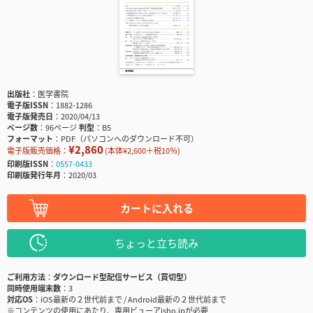
出版社
医学書院
電子版ISSN
1882-1286
電子版発売日
2020/04/13
ページ数
96ページ
判型
B5
フォーマット
PDF（パソコンへのダウンロード不可）
¥2,860
電子版販売価格：
(本体¥2,600＋税10％)
印刷版ISSN
0557-0433
印刷版発行年月
2020/03
カートに入れる
ちょっと立ち読み
ご利用方法
ダウンロード型配信サービス（買切型）
同時使用端末数
3
対応OS
iOS最新の２世代前まで / Android最新の２世代前まで
※コンテンツの使用にあたり、専用ビューアisho.jpが必要