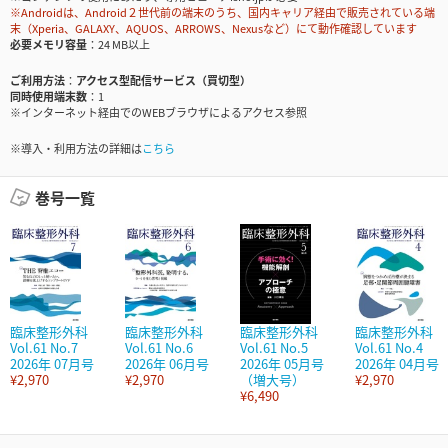
※Androidは、Android２世代前の端末のうち、国内キャリア経由で販売されている端
末（Xperia、GALAXY、AQUOS、ARROWS、Nexusなど）にて動作確認しています
必要メモリ容量
24 MB以上
ご利用方法
アクセス型配信サービス（買切型）
同時使用端末数
1
※インターネット経由でのWEBブラウザによるアクセス参照
※導入・利用方法の詳細は
こちら
巻号一覧
臨床整形外科
臨床整形外科
臨床整形外科
臨床整形外科
Vol.61 No.7
Vol.61 No.6
Vol.61 No.5
Vol.61 No.4
2026年 07月号
2026年 06月号
2026年 05月号
2026年 04月号
¥2,970
¥2,970
（増大号）
¥2,970
¥6,490