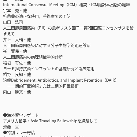
International Consensus Meeting（ICM）概説・ICM翻訳本出版の経緯
宗本 充・他
抗菌薬の適正な使用，手術室での予防
山田 浩司
人工関節周囲感染（PJI）の患者リスク因子―第2回国際コンセンサスを踏
まえて
井上 大輔・他
人工関節周囲感染に対する分子生物学的迅速診断
崔 賢民・他
人工関節感染の病理組織学的診断
稲垣 有佐・他
ヨード担持抗菌インプラントの基礎研究と臨床応用
楫野 良知・他
治療Debridement, Antibiotics, and Implant Retention（DAIR）
－一期的再置換術または二期的再置換術
内山 勝文・他
●海外留学レポート
アメリカ留学・Asia Traveling Fellowshipを経験して
齋藤 亘
●特別リレー寄稿