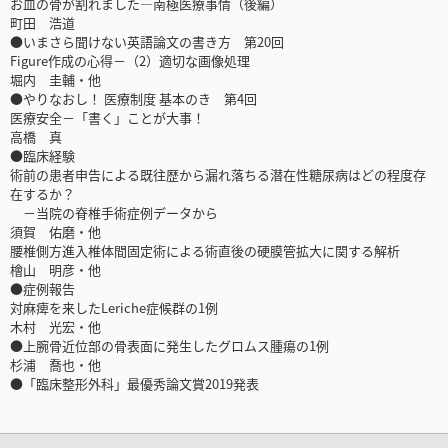
お皿の骨が割れました―南極医療事情（後編）
町田 浩道
●いまさら聞けない英語論文の書き方 第20回
Figure作成の心得－（2）適切な画像処理
堀内 圭輔・他
●やりなおし！ 医療制度 基本のき 第4回
医療安全－「書く」ことが大事！
高橋 真
●臨床経験
術前の患者申告による既往歴から漏れ落ちる潜在性糖尿病はどの程度存
在するか？
－当院の脊椎手術症例データから
須賀 佑磨・他
腰椎側方進入椎体間固定術による術直後の硬膜管拡大に関する解析
檜山 明彦・他
●症例報告
対麻痺を来したLeriche症候群の1例
木村 光宏・他
●上腕骨近位部の骨表面に発生したグロムス腫瘍の1例
杉浦 喬也・他
●「臨床整形外科」最優秀論文賞2019発表