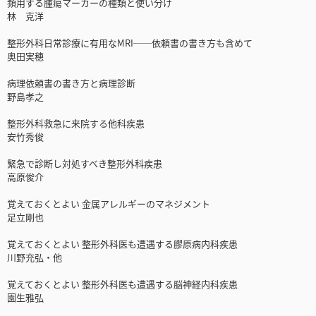
頻用する腫瘍マーカーの種類と使い分け
林 克洋
整形外科日常診療に有用なMRI──依頼書の書き方も含めて
奥田実穂
病理依頼書の書き方と病理診断
野島孝之
整形外科救急に来院する他科疾患
安竹秀俊
緊急で診断し対処すべき整形外科疾患
高原俊介
覚えておくとよい 金属アレルギーのマネジメント
足立剛也
覚えておくとよい 整形外科医も遭遇する膠原病内科疾患
川野充弘・他
覚えておくとよい 整形外科医も遭遇する脳神経内科疾患
園生雅弘