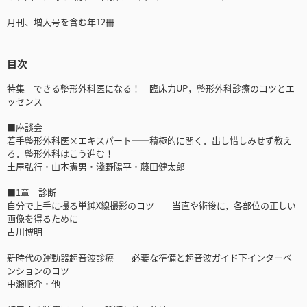
月刊、増大号を含む年12冊
目次
特集 できる整形外科医になる！ 臨床力UP，整形外科診療のコツとエ
ッセンス
■座談会
若手整形外科医×エキスパート──積極的に聞く．出し惜しみせず教え
る．整形外科はこう進む！
土屋弘行・山本憲男・淺野陽平・藤田健太郎
■1章 診断
自分で上手に撮る単純X線撮影のコツ──当直や術後に，各部位の正しい
画像を得るために
古川博明
新時代の運動器超音波診療──必要な準備と超音波ガイド下インターベ
ンションのコツ
中瀬順介・他