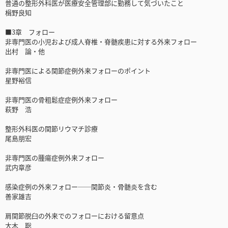
普通の整形外科医が医療安全管理部に勤務して気づいたこと
楫野良知
■3章 フォロー
非専門医の小児および成人脊椎・脊髄疾患に対する外来フォロー
出村 論・他
非専門医による関節症例外来フォローのポイント
星野裕信
非専門医の骨粗鬆症症例外来フォロー
萩野 浩
整形外科医の関節リウマチ診療
尾島朋宏
非専門医の腫瘍症例外来フォロー
武内章彦
感染症例の外来フォロー──関節炎・骨髄炎を含む
善家雄吉
肩関節脱臼の外来でのフォローにおける留意点
大木 聡