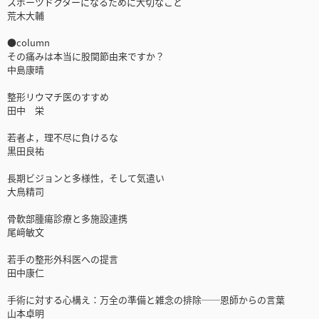
スポーツドクターになるために大切なこと
荒木大輔
●column
その痛みは本当に股関節由来ですか？
中島康晴
整形リウマチ医のすすめ
田中 栄
若者よ，理不尽に負けるな
黒田良祐
長期ビジョンと多様性，そして気遣い
大鳥精司
骨軟部腫瘍診療と多施設連携
尾﨑敏文
若手の整形外科医への提言
田中康仁
手術に対する心構え：万全の準備と雑念の排除──恩師からの言葉
山本卓明