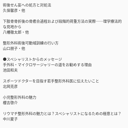
術後せん妄への処方と対処法
久保馨彦・他
下肢骨骨折後の骨癒合過程および段階的荷重方法の実際──理学療法的
な見地から
八幡徹太郎・他
整形外科術後可動域訓練の行い方
山口朋子・他
●スペシャリストからのメッセージ
手外科・マイクロサージャリーの道をお勧めする理由
池田和夫
スポーツドクターを目指す若手整形外科医に伝えたいこと
北岡克彦
小児整形外科の魅力
櫻吉啓介
リウマチ整形外科の魅力とは？スペシャリストになるための極意とは？
中川夏子