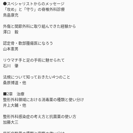
●スペシャリストからのメッセージ
「攻め」と「守り」の脊椎外科診療
鳥畠康充
外傷と関節外科に取り組んできた経験から
澤口 毅
認定骨・軟部腫瘍医になろう
山本憲男
リウマチ手と足の手術に魅せられて
石川 肇
法規について知っておきたい4つのこと
桑原博道・他
■2章 治療
整形外科領域における消毒薬の種類と使い分け
井上大輔・他
整形外科感染症の考え方と抗菌薬の使い方
加藤大三