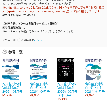
※コンテンツの使用にあたり、専用ビューアisho.jpが必要
※Androidは、Android２世代前の端末のうち、国内キャリア経由で販売されている端
末（Xperia、GALAXY、AQUOS、ARROWS、Nexusなど）にて動作確認しています
必要メモリ容量
70 MB以上
ご利用方法
アクセス型配信サービス（買切型）
同時使用端末数
1
※インターネット経由でのWEBブラウザによるアクセス参照
※導入・利用方法の詳細は
こちら
巻号一覧
臨床整形外科
臨床整形外科
臨床整形外科
臨床整形外科
Vol.61 No.7
Vol.61 No.6
Vol.61 No.5
Vol.61 No.4
2026年 07月号
2026年 06月号
2026年 05月号
2026年 04月号
¥2,970
¥2,970
（増大号）
¥2,970
¥6,490