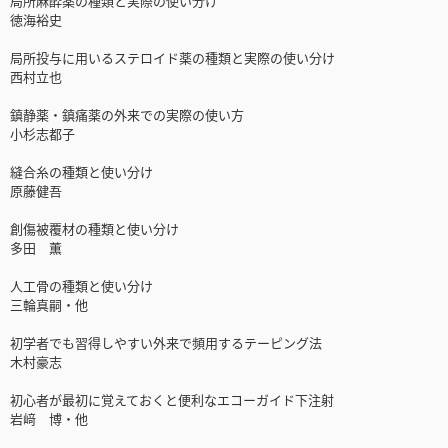
局所麻酔薬の種類と実際の使い分け
徳海裕史
局所投与に用いるステロイド薬の種類と実際の使い分け
西村立也
鎮静薬・鎮痛薬の外来での実際の使い方
小杉志都子
縫合糸の種類と使い分け
原藤健吾
創傷被覆材の種類と使い分け
多田 薫
人工骨の種類と使い分け
三輪真嗣・他
初学者でも習得しやすい外来で頻用するテーピング法
木村豪志
初心者が最初に覚えておくと便利なエコーガイド下注射
岩﨑 博・他