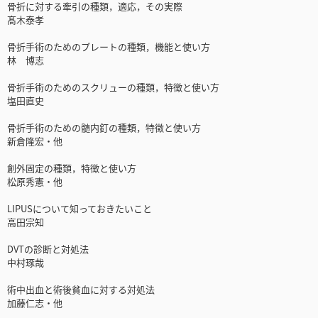
骨折に対する牽引の種類，適応，その実際
髙木泰孝
骨折手術のためのプレートの種類，機能と使い方
林 博志
骨折手術のためのスクリューの種類，特徴と使い方
塩田直史
骨折手術のための髄内釘の種類，特徴と使い方
新倉隆宏・他
創外固定の種類，特徴と使い方
松原秀憲・他
LIPUSについて知っておきたいこと
高田宗知
DVTの診断と対処法
中村琢哉
術中出血と術後貧血に対する対処法
加藤仁志・他