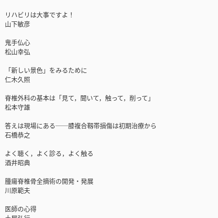
リハビリは大事ですよ！
山下敏彦
鬼手仏心
松山幸弘
「新しい景色」をみるために
仁木久照
脊椎外科の基本は「見て，聞いて，触って，削って」
松本守雄
答えは現場にある──膝複合靱帯損傷は初期治療から
石橋恭之
よく聴く，よく診る，よく触る
酒井昭典
腫瘍脊椎骨全摘術の開発・発展
川原範夫
医師の心得
土屋弘行