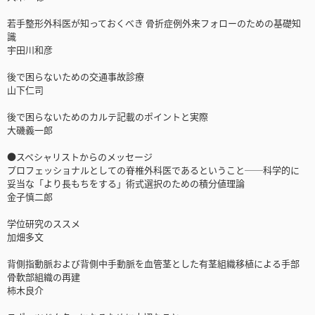
若手整形外科医が知っておくべき 骨折症例外来フォローのための基礎知
識
宇田川和彦
後で困らないための交通事故診療
山下仁司
後で困らないためのカルテ記載のポイントと実際
大磯義一郎
●スペシャリストからのメッセージ
プロフェッショナルとしての脊椎外科医であるということ──科学的に
妥当な「より長もちをする」術式選択のための積分値理論
金子慎二郎
学位研究のススメ
加畑多文
背側指動脈および背側中手動脈を血管茎とした有茎組織移植による手部
骨軟部組織の再建
柿木良介