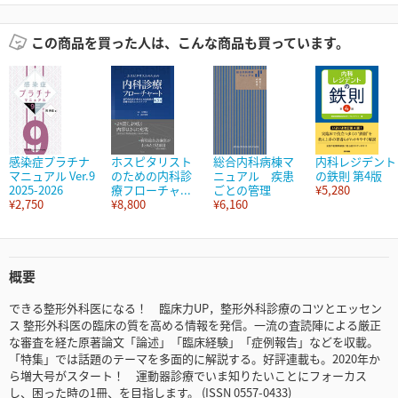
この商品を買った人は、こんな商品も買っています。
感染症プラチナ
ホスピタリスト
総合内科病棟マ
内科レジデント
マニュアル Ver.9
のための内科診
ニュアル 疾患
の鉄則 第4版
2025-2026
療フローチャ...
ごとの管理
¥5,280
¥2,750
¥8,800
¥6,160
概要
できる整形外科医になる！ 臨床力UP，整形外科診療のコツとエッセン
ス 整形外科医の臨床の質を高める情報を発信。一流の査読陣による厳正
な審査を経た原著論文「論述」「臨床経験」「症例報告」などを収載。
「特集」では話題のテーマを多面的に解説する。好評連載も。2020年か
ら増大号がスタート！ 運動器診療でいま知りたいことにフォーカス
し、困った時の1冊、を目指します。 (ISSN 0557-0433)