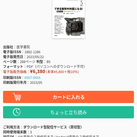
出版社
医学書院
電子版ISSN
1882-1286
電子版発売日
2023/05/22
ページ数
288ページ
判型
B5
フォーマット
PDF（パソコンへのダウンロード不可）
¥6,380
電子版販売価格：
(本体¥5,800＋税10％)
印刷版ISSN
0557-0433
印刷版発行年月
2023/05
カートに入れる
ちょっと立ち読み
ご利用方法
ダウンロード型配信サービス（買切型）
同時使用端末数
3
対応OS
iOS最新の２世代前まで / Android最新の２世代前まで