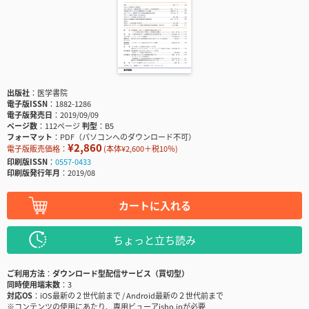
出版社
医学書院
電子版ISSN
1882-1286
電子版発売日
2019/09/09
ページ数
112ページ
判型
B5
フォーマット
PDF（パソコンへのダウンロード不可）
¥2,860
電子版販売価格：
(本体¥2,600＋税10％)
印刷版ISSN
0557-0433
印刷版発行年月
2019/08
カートに入れる
ちょっと立ち読み
ご利用方法
ダウンロード型配信サービス（買切型）
同時使用端末数
3
対応OS
iOS最新の２世代前まで / Android最新の２世代前まで
※コンテンツの使用にあたり、専用ビューアisho.jpが必要