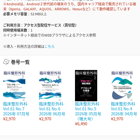
※Androidは、Android２世代前の端末のうち、国内キャリア経由で販売されている端
末（Xperia、GALAXY、AQUOS、ARROWS、Nexusなど）にて動作確認しています
必要メモリ容量
52 MB以上
ご利用方法
アクセス型配信サービス（買切型）
同時使用端末数
1
※インターネット経由でのWEBブラウザによるアクセス参照
※導入・利用方法の詳細は
こちら
巻号一覧
臨床整形外科
臨床整形外科
臨床整形外科
臨床整形外科
Vol.61 No.7
Vol.61 No.6
Vol.61 No.5
Vol.61 No.4
2026年 07月号
2026年 06月号
2026年 05月号
2026年 04月号
¥2,970
¥2,970
（増大号）
¥2,970
¥6,490