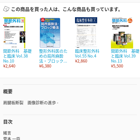
この商品を買った人は、こんな商品も買っています。
関節外科 基礎
整形外科医のた
臨床整形外科
関節外科 基礎
と臨床 Vol.38
めの局所麻酔
Vol.55 No.4
と臨床 Vol.39
No.10
法・ブロック...
¥2,860
No.13
¥2,640
¥6,380
¥5,500
概要
肩腱板断裂 画像診断の進歩 -
目次
緒言
菅本 一臣