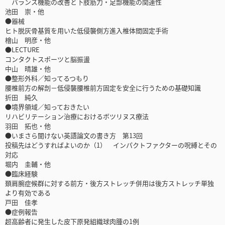
バランス機能の改善と下肢筋力・足部機能の関連性
池田 崇・他
●器械
ヒト脱灰骨基質を用いた低侵襲側方進入椎体間固定手術
檜山 明彦・他
●LECTURE
コンタクトスポーツと脳振盪
中山 晴雄・他
●整形外科／知ってるつもり
腰椎前方の解剖－低侵襲腰椎前方固定を安全に行うための基礎知識
折田 純久
●境界領域／知っておきたい
リハビリテーション治療におけるボツリヌス療法
羽田 拓也・他
●いまさら聞けない英語論文の書き方 第13回
投稿先はどうすればよいのか（1） インパクトファクターの呪縛とその
対応
堀内 圭輔・他
●臨床経験
頚肩腕症候群に対する前方・後方ストレッチ併用は後方ストレッチ単独
より有効である
戸田 佳孝
●症例報告
超高齢者に発生した皮下原発組織球肉腫の1例