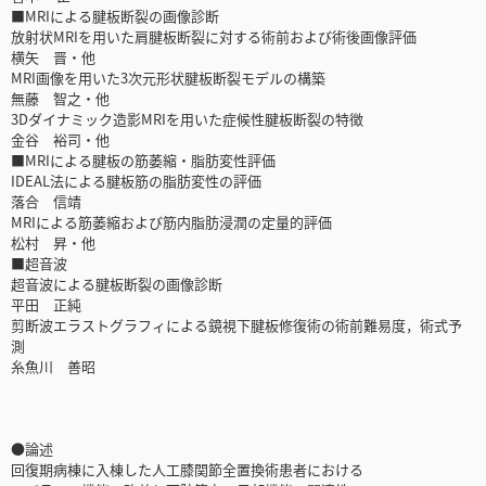
■MRIによる腱板断裂の画像診断
放射状MRIを用いた肩腱板断裂に対する術前および術後画像評価
横矢 晋・他
MRI画像を用いた3次元形状腱板断裂モデルの構築
無藤 智之・他
3Dダイナミック造影MRIを用いた症候性腱板断裂の特徴
金谷 裕司・他
■MRIによる腱板の筋萎縮・脂肪変性評価
IDEAL法による腱板筋の脂肪変性の評価
落合 信靖
MRIによる筋萎縮および筋内脂肪浸潤の定量的評価
松村 昇・他
■超音波
超音波による腱板断裂の画像診断
平田 正純
剪断波エラストグラフィによる鏡視下腱板修復術の術前難易度，術式予
測
糸魚川 善昭
●論述
回復期病棟に入棟した人工膝関節全置換術患者における