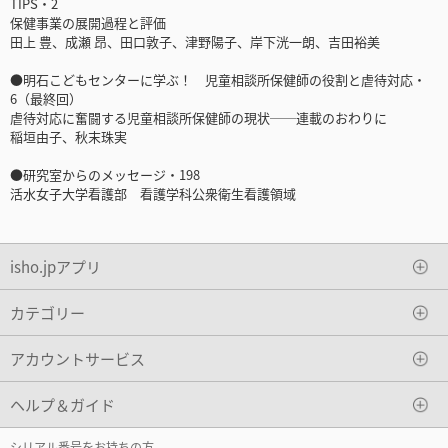
TIPS・2
保健事業の展開過程と評価
田上 豊、成瀬 昂、田口敦子、津野陽子、岸下洸一朗、吉田裕美
●明石こどもセンターに学ぶ！ 児童相談所保健師の役割と虐待対応・
6（最終回）
虐待対応に奮闘する児童相談所保健師の現状──連載のおわりに
稲垣由子、秋末珠実
●研究室からのメッセージ・198
活水女子大学看護部 看護学科公衆衛生看護領域
isho.jpアプリ
カテゴリー
アカウントサービス
ヘルプ＆ガイド
シリアル番号をお持ちの方