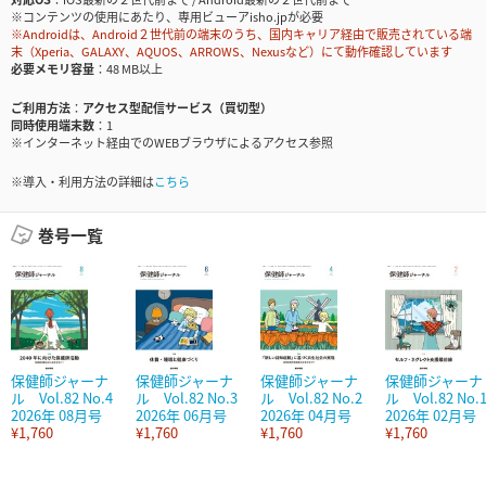
※コンテンツの使用にあたり、専用ビューアisho.jpが必要
※Androidは、Android２世代前の端末のうち、国内キャリア経由で販売されている端
末（Xperia、GALAXY、AQUOS、ARROWS、Nexusなど）にて動作確認しています
必要メモリ容量
48 MB以上
ご利用方法
アクセス型配信サービス（買切型）
同時使用端末数
1
※インターネット経由でのWEBブラウザによるアクセス参照
※導入・利用方法の詳細は
こちら
巻号一覧
保健師ジャーナ
保健師ジャーナ
保健師ジャーナ
保健師ジャーナ
ル Vol.82 No.4
ル Vol.82 No.3
ル Vol.82 No.2
ル Vol.82 No.
2026年 08月号
2026年 06月号
2026年 04月号
2026年 02月号
¥1,760
¥1,760
¥1,760
¥1,760