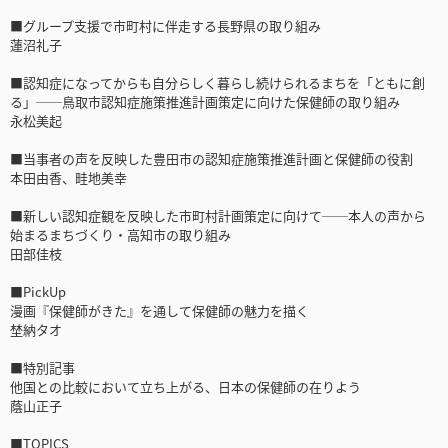
■グループ支援で市町村に伴走する長野県の取り組み
蓮沼礼子
■認知症になってからも自分らしく暮らし続けられるまちを「ともに創
る」──鳥取市認知症施策推進計画策定に向けた保健師の取り組み
永松美起
■当事者の声を反映した豊田市の認知症施策推進計画と保健師の役割
本田由香、畦地美幸
■新しい認知症観を反映した市町村計画策定に向けて──本人の声から
始まるまちづくり・高知市の取り組み
田部佳枝
■PickUp
漫画『保健師がきた』を通して保健師の魅力を描く
埜納タオ
■特別記事
他国との比較において立ち上がる、日本の保健師の在りよう
蔭山正子
■TOPICS