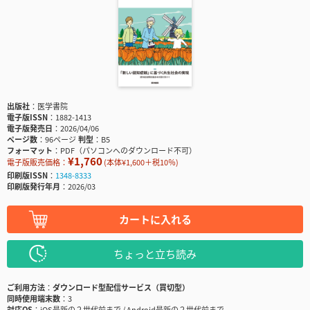
出版社
医学書院
電子版ISSN
1882-1413
電子版発売日
2026/04/06
ページ数
96ページ
判型
B5
フォーマット
PDF（パソコンへのダウンロード不可）
¥1,760
電子版販売価格：
(本体¥1,600＋税10％)
印刷版ISSN
1348-8333
印刷版発行年月
2026/03
カートに入れる
ちょっと立ち読み
ご利用方法
ダウンロード型配信サービス（買切型）
同時使用端末数
3
対応OS
iOS最新の２世代前まで / Android最新の２世代前まで