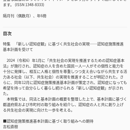
ます。 (ISSN 1348-8333)
隔月刊（偶数月）、年6冊
目次
特集 「新しい認知症観」に基づく共生社会の実現──認知症施策推進
基本計画を受けて
2024（令和6）年1月に「共生社会の実現を推進するための認知症基本
法」が施行され、認知症の人を含めた国民一人一人がその個性と能力を
十分に発揮し、相互に人格と個性を尊重しつつ支え合いながら共生する活
力ある社会（以下、共生社会）の実現を推進することが明記された。さ
らに、同年12月に認知症施策推進基本計画が策定され、認知症になっても
希望を持って自分らしく暮らし続けられる「新しい認知症観」が示され
た。
本特集では、同法と基本計画の概要を整理した上で、基本計画に基づく
都道府県および市町村の取り組みを紹介し、認知症の人と共に創り上げ
る共生社会の実現に向けた一歩を考える。
■認知症施策推進基本計画に基づく取り組みへの期待
吉松直樹