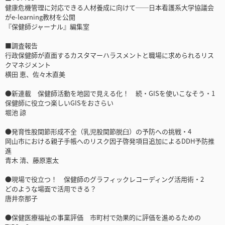
健康危機管理に対応できる人材養成に向けて──日本看護系大学協議会
がe-learning教材を公開
『保健師ジャーナル』編集室
■調査報告
行政保健師が直面するカスタマーハラスメントと職場に求められるリス
クマネジメント
横田 恵、佐々木直美
●新連載 保健師活動を地図で見える化！ 続・GISを使いこなそう・1
保健師に役立つ楽しいGISをおさらい
堀池 諒
●発育性股関節形成不全（乳児股関節脱臼）の予防への挑戦・4
岡山市における親子手帳へのリスク因子啓発項目追加によるDDH予防推
進
青木 清、藤原憲太
●現場で役立つ！ 保健師のグラフィックレコーディング活用術・2
どのような場面で活用できる？
唐井奈那子
●保健医療福祉の事業評価 市町村で効果的に評価を進めるための