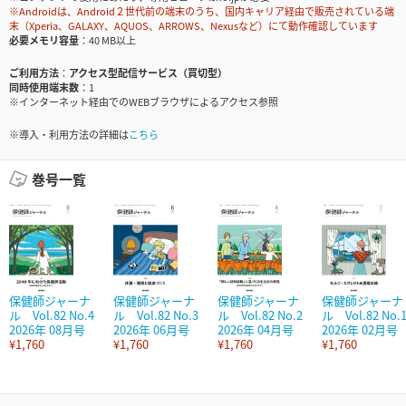
※Androidは、Android２世代前の端末のうち、国内キャリア経由で販売されている端
末（Xperia、GALAXY、AQUOS、ARROWS、Nexusなど）にて動作確認しています
必要メモリ容量
40 MB以上
ご利用方法
アクセス型配信サービス（買切型）
同時使用端末数
1
※インターネット経由でのWEBブラウザによるアクセス参照
※導入・利用方法の詳細は
こちら
巻号一覧
保健師ジャーナ
保健師ジャーナ
保健師ジャーナ
保健師ジャーナ
ル Vol.82 No.4
ル Vol.82 No.3
ル Vol.82 No.2
ル Vol.82 No.
2026年 08月号
2026年 06月号
2026年 04月号
2026年 02月号
¥1,760
¥1,760
¥1,760
¥1,760