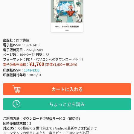
出版社
医学書院
電子版ISSN
1882-1413
電子版発売日
2026/02/09
ページ数
104ページ
判型
B5
フォーマット
PDF（パソコンへのダウンロード不可）
¥1,760
電子版販売価格：
(本体¥1,600＋税10％)
印刷版ISSN
1348-8333
印刷版発行年月
2026/01
カートに入れる
ちょっと立ち読み
ご利用方法
ダウンロード型配信サービス（買切型）
同時使用端末数
3
対応OS
iOS最新の２世代前まで / Android最新の２世代前まで
※コンテンツの使用にあたり、専用ビューアisho.jpが必要