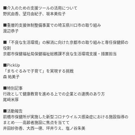
■介入のための支援ツールの活用について
野尻由香、望月由紀子、坂本美佐子
■重層的支援体制整備事業での埼玉県川口市の取り組み
渡辺恭子
■「不良な生活環境」の解消に向けた京都市の取り組みと専任保健師の
役割
京都市保健福祉局保健福祉総務課不良な生活環境支援・措置担当
■PickUp
「まちぐるみで子育て」を実現する挑戦
森 祐美子
■特別記事
行政として健康教育を進める上での企業との連携のあり方
尾﨑米厚
■活動報告
前橋市保健所が実施した新型コロナウイルス感染症における施設指導の
まとめ──高齢者施設に焦点を当てて
井田紗弥香、大西一德、坪井りえ、塩ノ谷朱美