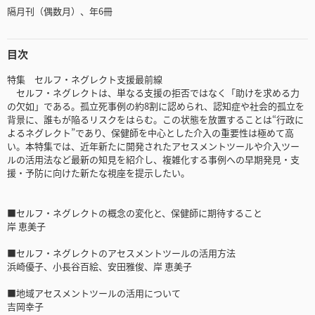
隔月刊（偶数月）、年6冊
目次
特集 セルフ・ネグレクト支援最前線
セルフ・ネグレクトは、単なる支援の拒否ではなく「助けを求める力
の欠如」である。孤立死事例の約8割に認められ、認知症や社会的孤立を
背景に、誰もが陥るリスクをはらむ。この状態を放置することは“行政に
よるネグレクト”であり、保健師を中心とした介入の重要性は極めて高
い。本特集では、近年新たに開発されたアセスメントツールや介入ツー
ルの活用法など最新の知見を紹介し、複雑化する事例への早期発見・支
援・予防に向けた新たな視座を提示したい。
■セルフ・ネグレクトの概念の変化と、保健師に期待すること
岸 恵美子
■セルフ・ネグレクトのアセスメントツールの活用方法
浜崎優子、小長谷百絵、安田雅俊、岸 恵美子
■地域アセスメントツールの活用について
吉岡幸子