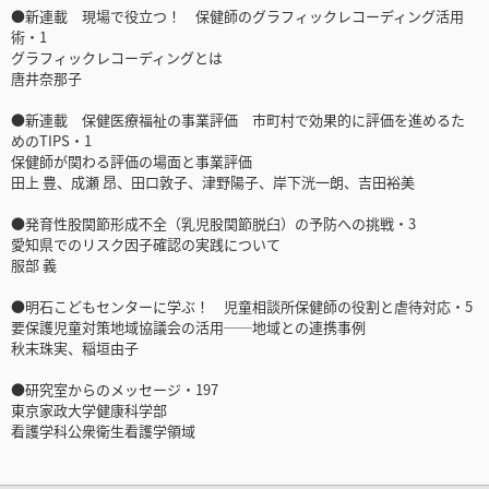
●新連載 現場で役立つ！ 保健師のグラフィックレコーディング活用
術・1
グラフィックレコーディングとは
唐井奈那子
●新連載 保健医療福祉の事業評価 市町村で効果的に評価を進めるた
めのTIPS・1
保健師が関わる評価の場面と事業評価
田上 豊、成瀬 昂、田口敦子、津野陽子、岸下洸一朗、吉田裕美
●発育性股関節形成不全（乳児股関節脱臼）の予防への挑戦・3
愛知県でのリスク因子確認の実践について
服部 義
●明石こどもセンターに学ぶ！ 児童相談所保健師の役割と虐待対応・5
要保護児童対策地域協議会の活用──地域との連携事例
秋末珠実、稲垣由子
●研究室からのメッセージ・197
東京家政大学健康科学部
看護学科公衆衛生看護学領域