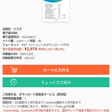
出版社
文光堂
電子版ISBN
電子版発売日
2021/08/17
ページ数
118ページ
判型
B5
フォーマット
PDF（パソコンへのダウンロード不可）
¥2,970
電子版販売価格：
(本体¥2,700＋税10％)
印刷版ISSN
0289-3339
印刷版発行年月
2021/07
カートに入れる
ちょっと立ち読み
ご利用方法
ダウンロード型配信サービス（買切型）
同時使用端末数
2
対応OS
iOS最新の２世代前まで / Android最新の２世代前まで
※コンテンツの使用にあたり、専用ビューアisho.jpが必要
※Androidは、Android２世代前の端末のうち、国内キャリア経由で販売されている端