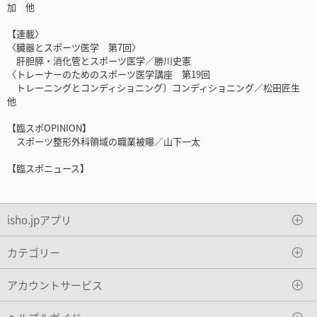
加 他
【連載〉
〈臓器とスポーツ医学 第7回〉
肝胆膵・消化管とスポーツ医学／勝川史憲
〈トレーナーのためのスポーツ医学講座 第19回
トレーニングとコンディショニング〕コンディショニング／松田匠生
他
【臨スポOPINION】
スポーツ整形外科領域の職業被曝／山下一太
【臨スポニュース】
isho.jpアプリ
カテゴリー
アカウントサービス