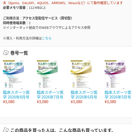
末（Xperia、GALAXY、AQUOS、ARROWS、Nexusなど）にて動作確認しています
必要メモリ容量
112 MB以上
ご利用方法
アクセス型配信サービス（買切型）
同時使用端末数
1
※インターネット経由でのWEBブラウザによるアクセス参照
※導入・利用方法の詳細は
こちら
巻号一覧
臨床スポーツ医
臨床スポーツ医
臨床スポーツ医
臨床スポーツ医
学 2026年8月号
学 2026年7月号
学 2026年6月号
学 2026年5月号
¥3,080
¥3,080
¥3,080
¥3,080
この商品を買った人は、こんな商品も買っています。