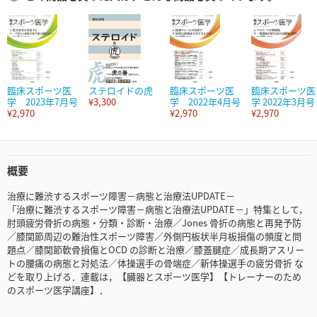
臨床スポーツ医
ステロイドの虎
臨床スポーツ医
臨床スポーツ医
学 2023年7月号
¥3,300
学 2022年4月号
学 2022年3月号
¥2,970
¥2,970
¥2,970
概要
治療に難渋するスポーツ障害－病態と治療法UPDATE－
「治療に難渋するスポーツ障害－病態と治療法UPDATE－」特集として，
肘頭疲労骨折の病態・分類・診断・治療／Jones 骨折の病態と再発予防
／膝関節周辺の難治性スポーツ障害／外側円板状半月板損傷の頻度と問
題点／膝関節軟骨損傷とOCD の診断と治療／膝蓋腱症／成長期アスリー
トの腰痛の病態と対処法／体操選手の骨端症／新体操選手の疲労骨折 な
どを取り上げる．連載は，【臓器とスポーツ医学】【トレーナーのため
のスポーツ医学講座】．