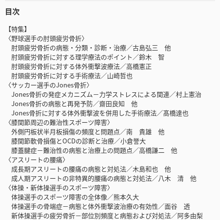
目次
【特集】
〈野球選手の肘頭疲労骨折〉
肘頭疲労骨折の病態・分類・診断・治療／古島弘三 他
肘頭疲労骨折に対する理学療法のポイント／鈴木 智
肘頭疲労骨折に対する体外衝撃波療法／高橋憲正
肘頭疲労骨折に対する手術療法／山崎哲也
〈サッカー選手のJones骨折〉
Jones骨折の発症メカニズム－力学ストレスによる関連／村上憲治
Jones骨折の病態と再発予防／齋田良知 他
Jones骨折に対する体外衝撃波を併用した手術療法／髙橋達也
〈膝関節周辺の難治性スポーツ障害〉
外側円板状半月板損傷の頻度と問題点／南 貴雄 他
膝関節軟骨損傷とOCDの診断と治療／小倉誉大
膝蓋腱症－難治性の病態と治療上の問題点／高橋謙二 他
〈アスリートの腰痛〉
成長期アスリートの腰痛の病態と対処法／木島和也 他
成人期アスリートの非特異的腰痛の病態と対処法／八木 清 他
〈体操・新体操選手のスポーツ障害〉
体操選手のスポーツ障害の全体像／熊本久大
体操選手の骨端症－病態と体外衝撃波治療の有効性／面谷 透
新体操選手の疲労骨折－部位別頻度と病態および対処法／阿多由梨