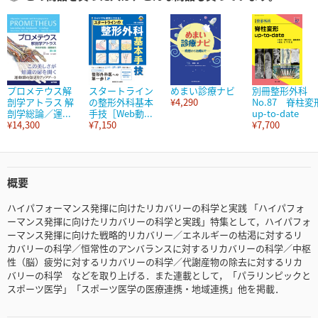
プロメテウス解
スタートライン
めまい診療ナビ
別冊整形外科
剖学アトラス 解
の整形外科基本
¥4,290
No.87 脊柱変
剖学総論／運...
手技［Web動...
up-to-date
¥14,300
¥7,150
¥7,700
概要
ハイパフォーマンス発揮に向けたリカバリーの科学と実践 「ハイパフォ
ーマンス発揮に向けたリカバリーの科学と実践」特集として，ハイパフォ
ーマンス発揮に向けた戦略的リカバリー／エネルギーの枯渇に対するリ
カバリーの科学／恒常性のアンバランスに対するリカバリーの科学／中枢
性（脳）疲労に対するリカバリーの科学／代謝産物の除去に対するリカ
バリーの科学 などを取り上げる．また連載として，「パラリンピックと
スポーツ医学」「スポーツ医学の医療連携・地域連携」他を掲載．