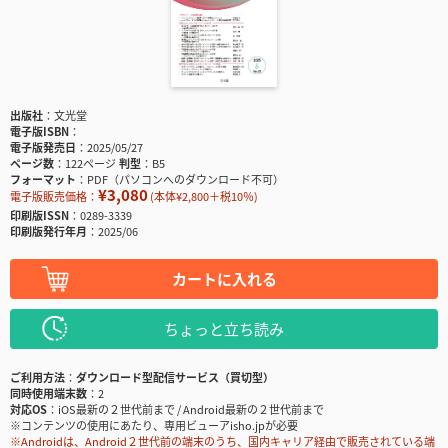
出版社
文光堂
電子版ISBN
電子版発売日
2025/05/27
ページ数
122ページ
判型
B5
フォーマット
PDF（パソコンへのダウンロード不可）
¥3,080
電子版販売価格：
(本体¥2,800＋税10％)
印刷版ISSN
0289-3339
印刷版発行年月
2025/06
カートに入れる
ちょっと立ち読み
ご利用方法
ダウンロード型配信サービス（買切型）
同時使用端末数
2
対応OS
iOS最新の２世代前まで / Android最新の２世代前まで
※コンテンツの使用にあたり、専用ビューアisho.jpが必要
※Androidは、Android２世代前の端末のうち、国内キャリア経由で販売されている端