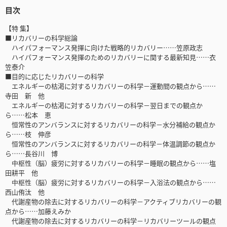
目次
【特 集】
■リカバリーの科学総論
ハイパフォーマンス発揮に向けた戦略的リカバリー……笠原政志
ハイパフォーマンス発揮のためのリカバリーに関する最新知見……衣
笠泰介
■目的に応じたリカバリーの科学
エネルギーの枯渇に対するリカバリーの科学－運動間の観点から……
寺田 新 他
エネルギーの枯渇に対するリカバリーの科学－翌日までの観点か
ら……松本 恵
恒常性のアンバランスに対するリカバリーの科学－水分補給の観点か
ら……枝 伸彦
恒常性のアンバランスに対するリカバリーの科学－体温調節の観点か
ら……長谷川 博
中枢性（脳）疲労に対するリカバリーの科学－睡眠の観点から……塩
田耕平 他
中枢性（脳）疲労に対するリカバリーの科学－入浴法の観点から……
西山侑汰 他
代謝産物の除去に対するリカバリーの科学－アクティブリカバリーの観
点から……加藤えみか
代謝産物の除去に対するリカバリーの科学－リカバリーツールの観点