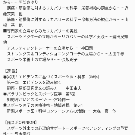
から……阿部さゆり
筋痛・筋損傷に対するリカバリーの科学－栄養補給の観点から……近
藤衣美 他
筋痛・筋損傷に対するリカバリーの科学－冷却方法の観点から……山
根 基 他
■専門家の立場からみたリカバリーの実践
スポーツドクターの立場から－リカバリーの科学と実践……齋田良知
他
アスレティックトレーナーの立場から……神田潤一
ストレングス＆コンディショニングコーチの立場から……太田千尋
スポーツ栄養士の立場から……長坂聡子
【連 載】
◉実践！エビデンスに基づくスポーツ医・科学 第6回
第一部 エビデンスを読み解く
観察・横断研究論文の読み方……中田由夫
◉パラリンピックとスポーツ医学 第6回
知的障がいとスポーツ……宮崎伸一
◉スポーツ医学の医療連携・地域連携 第6回
新潟スポーツ医・科学コンソーシアムの活動……大森 豪 他
【臨スポOPINION】
スポーツ外来での心理的サポート－スポーツペアレンティングの重要
性……鬼木泰成