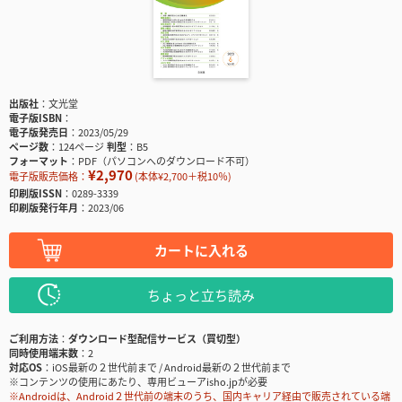
出版社
文光堂
電子版ISBN
電子版発売日
2023/05/29
ページ数
124ページ
判型
B5
フォーマット
PDF（パソコンへのダウンロード不可）
¥2,970
電子版販売価格：
(本体¥2,700＋税10％)
印刷版ISSN
0289-3339
印刷版発行年月
2023/06
カートに入れる
ちょっと立ち読み
ご利用方法
ダウンロード型配信サービス（買切型）
同時使用端末数
2
対応OS
iOS最新の２世代前まで / Android最新の２世代前まで
※コンテンツの使用にあたり、専用ビューアisho.jpが必要
※Androidは、Android２世代前の端末のうち、国内キャリア経由で販売されている端