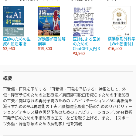
医師のための生
運動器超音波解
医師による医師
横浜整形外科学
成AI超活用術
剖学
のための
［Web動画付］
¥3,960
¥19,800
ChatGPT入門 3
¥16,500
¥3,960
概要
再受傷・再発を予防する 「再受傷・再発を予防する」特集として，外
傷・障害予防のための運動療法／肩関節再脱臼を減らすための手術加療
の工夫／肉ばなれの再発予防のためのリハビリテーション／ACL再損傷を
減らすためのACL再建術の工夫／膝蓋腱症再発予防のためのリハビリテー
ション／アキレス腱症再発予防のためのリハビリテーション／Jones骨折
再発予防のための手術加療の工夫 などを取り上げる．また，【スポー
ツ外傷・障害診療のための解剖学】他を掲載．