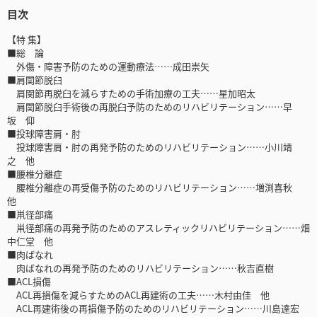
目次
【特 集】
■総 論
外傷・障害予防のための運動療法……成田崇矢
■肩関節脱臼
肩関節再脱臼を減らすための手術加療の工夫……星加昭太
肩関節脱臼手術後の再脱臼予防のためのリハビリテーション……早
坂 仰
■投球障害肩・肘
投球障害肩・肘の再発予防のためのリハビリテーション……小川靖
之 他
■腰椎分離症
腰椎分離症の再受傷予防のためのリハビリテーション……増渕喜秋
他
■鼡径部痛
鼡径部痛の再発予防のためのアスレティックリハビリテーション……畑
中仁堂 他
■肉ばなれ
肉ばなれの再発予防のためのリハビリテーション……秋吉直樹
■ACL損傷
ACL再損傷を減らすためのACL再建術の工夫……木村由佳 他
ACL再建術後の再損傷予防のためのリハビリテーション……川島達宏