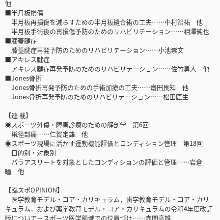
他
■半月板損傷
半月板再損傷を減らすための半月板縫合術の工夫……中村智祐 他
半月板手術後の再損傷予防のためのリハビリテーション……相澤純也
■膝蓋腱症
膝蓋腱症再発予防のためのリハビリテーション……小池崇文
■アキレス腱症
アキレス腱症再発予防のためのリハビリテーション……佐竹勇人 他
■Jones骨折
Jones骨折再発予防のための手術加療の工夫……齋田良知 他
Jones骨折再発予防のためのリハビリテーション……松田匠生
【連 載】
◉スポーツ外傷・障害診療のための解剖学 第6回
鼡径部痛……仁賀定雄 他
◉スポーツ現場に活かす運動機能評価とコンディション管理 第18回
目的別・対象別
パラアスリートを対象としたコンディションの評価と管理……岩倉
瞳 他
【臨スポOPINION】
医学教育モデル・コア・カリキュラム，歯学教育モデル・コア・カリ
キュラム，および薬学教育モデル・コア・カリキュラムの令和4年度改訂
版について－スポーツ医学領域での位置づけ……赤間高雄