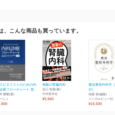
は、こんな商品も買っています。
スピタリストのための内
無敵の腎臓内科
横浜整形外科学［
診療フローチャート 第...
谷口 智基(著)
付］
中外医学社
岸 勝繁(著)
稲葉 裕(編集)
¥5,940
ーニュ
メジカルビュー社
,800
¥16,500