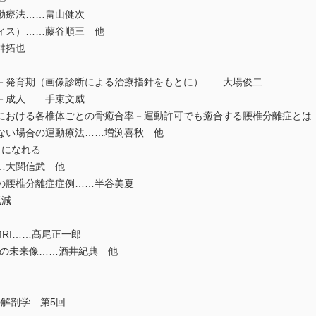
動療法……畠山健次
ィス）……藤谷順三 他
舛拓也
発育期（画像診断による治療指針をもとに）……大場俊二
－成人……手束文威
おける各椎体ごとの骨癒合率－運動許可でも癒合する腰椎分離症とは
ない場合の運動療法……増渕喜秋 他
トになれる
…大関信武 他
の腰椎分離症症例……半谷美夏
低減
 MRI……髙尾正一郎
の未来像……酒井紀典 他
解剖学 第5回