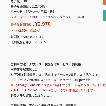
電子版ISBN
電子版発売日
2023/04/27
ページ数
122ページ
判型
B5
フォーマット
PDF（パソコンへのダウンロード不可）
¥2,970
電子版販売価格：
(本体¥2,700＋税10％)
印刷版ISSN
0289-3339
印刷版発行年月
2023/05
ご利用方法
ダウンロード型配信サービス（買切型）
同時使用端末数
2
対応OS
iOS最新の２世代前まで / Android最新の２世代前まで
※コンテンツの使用にあたり、専用ビューアisho.jpが必要
※Androidは、Android２世代前の端末のうち、国内キャリア経由で販
AQUOS、ARROWS、Nexusなど）にて動作確認しています
必要メモリ容量
162 MB以上
ご利用方法
アクセス型配信サービス（買切型）