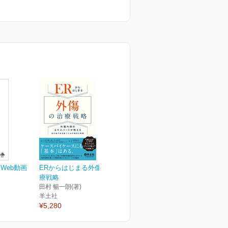
Web動画
ERからはじまる外傷の治
療戦略
田村 暢一朗(著)
羊土社
¥5,280