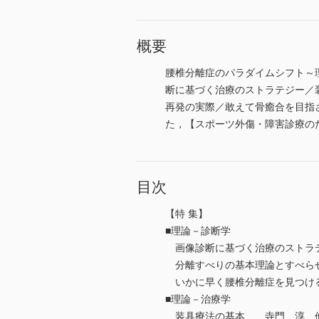
概要
腰椎分離症のパラダイムシフト～
断に基づく治療のストラテジー／
再発の実際／敢えて骨癒合を目指さ
た，【スポーツ外傷・障害診療のた
目次
【特 集】
■理論－診断学
画像診断に基づく治療のストラ
分離すべりの基本理論とすべら
いかに早く腰椎分離症を見つける
■理論－治療学
装具療法の基本……寺門 淳 