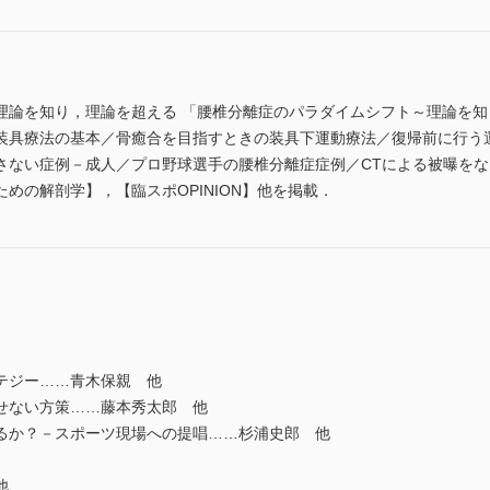
理論を知り，理論を超える 「腰椎分離症のパラダイムシフト～理論を
装具療法の基本／骨癒合を目指すときの装具下運動療法／復帰前に行う
ない症例－成人／プロ野球選手の腰椎分離症症例／CTによる被曝をなくすCT
めの解剖学】，【臨スポOPINION】他を掲載．
テジー……青木保親 他
せない方策……藤本秀太郎 他
か？－スポーツ現場への提唱……杉浦史郎 他
他