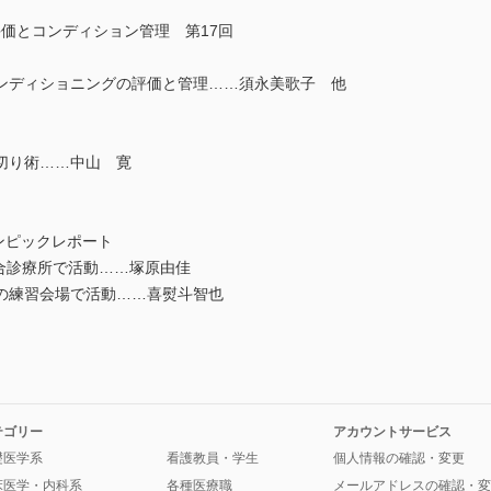
価とコンディション管理 第17回
ディショニングの評価と管理……須永美歌子 他
切り術……中山 寛
リンピックレポート
手村総合診療所で活動……塚原由佳
の練習会場で活動……喜熨斗智也
テゴリー
アカウントサービス
礎医学系
看護教員・学生
個人情報の確認・変更
床医学・内科系
各種医療職
メールアドレスの確認・変