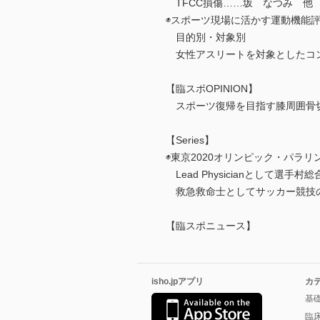
TFCC損傷……坂 なつみ 他
◉スポーツ現場に活かす運動機能評
目的別・対象別
女性アスリートを対象としたコン
【臨スポOPINION】
スポーツ復帰を目指す膝周囲骨
【Series】
◉東京2020オリンピック・パラ
Lead Physicianとして選
救急救命士としてサッカー競技
【臨スポニュース】
isho.jpアプリ
カ
基
臨