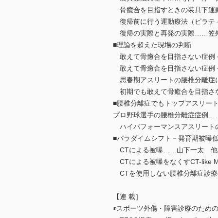
骨癒合を目指すときの装具下運
復帰前に行う運動療法（ピラテ
復帰の実際と再発の実際……笠
■理論を超えた現場の判断
敢えて骨癒合を目指さない症例－
敢えて骨癒合を目指さない症例
思春期アスリートの腰椎分離症に
初期でも敢えて骨癒合を目指さ
■腰椎分離症でもトップアスリー
プロ野球選手の腰椎分離症症例…
ハイパフォーマンスアスリート
■パラダイムシフト－発育期被曝
CTによる被曝……山下一太 他
CTによる被曝をなくすCT-like
CTを使用しない腰椎分離症診療
【連 載］
◉スポーツ外傷・障害診療のための