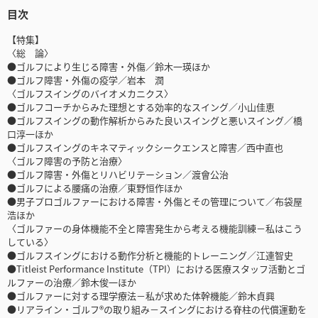
目次
【特集】
〈総 論〉
●ゴルフにより生じる障害・外傷／鈴木一瑛ほか
●ゴルフ障害・外傷の疫学／岩本 潤
〈ゴルフスイングのバイオメカニクス〉
●ゴルフコーチからみた理想とする効率的なスイング／小山佳恵
●ゴルフスイングの動作解析からみた良いスイングと悪いスイング／橋
口淳一ほか
●ゴルフスイングのキネマティックシークエンスと障害／西中直也
〈ゴルフ障害の予防と治療〉
●ゴルフ障害・外傷とリハビリテーション／渡會公治
●ゴルフによる腰痛の治療／東野恒作ほか
●男子プロゴルファーにおける障害・外傷とその管理について／布袋屋
浩ほか
〈ゴルファーの身体機能不全と障害発生から考える機能訓練－私はこう
している〉
●ゴルフスイングにおける動作分析と機能的トレーニング／江連智史
●Titleist Performance Institute（TPI）における医療スタッフ活動とゴ
ルファーの治療／鈴木俊一ほか
●ゴルファーに対する理学療法－私が求めた体幹機能／鈴木貞興
●リアライン・ゴルフ®の取り組み－スイングにおける脊柱の代償運動を