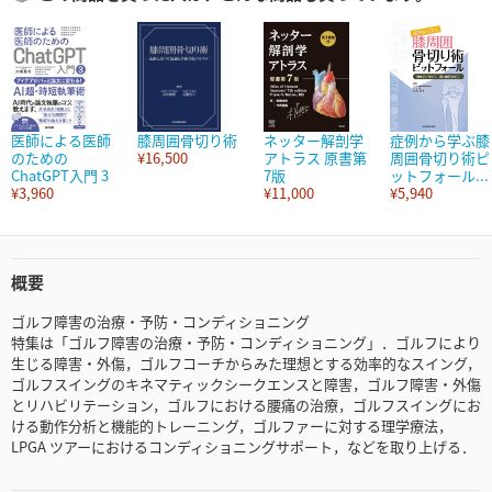
医師による医師
膝周囲骨切り術
ネッター解剖学
症例から学ぶ膝
のための
¥16,500
アトラス 原書第
周囲骨切り術ピ
ChatGPT入門 3
7版
ットフォール...
¥3,960
¥11,000
¥5,940
概要
ゴルフ障害の治療・予防・コンディショニング
特集は「ゴルフ障害の治療・予防・コンディショニング」．ゴルフにより
生じる障害・外傷，ゴルフコーチからみた理想とする効率的なスイング，
ゴルフスイングのキネマティックシークエンスと障害，ゴルフ障害・外傷
とリハビリテーション，ゴルフにおける腰痛の治療，ゴルフスイングにお
ける動作分析と機能的トレーニング，ゴルファーに対する理学療法，
LPGA ツアーにおけるコンディショニングサポート，などを取り上げる．