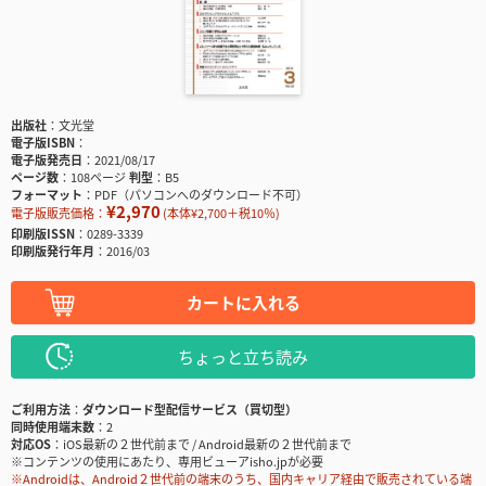
出版社
文光堂
電子版ISBN
電子版発売日
2021/08/17
ページ数
108ページ
判型
B5
フォーマット
PDF（パソコンへのダウンロード不可）
¥2,970
電子版販売価格：
(本体¥2,700＋税10％)
印刷版ISSN
0289-3339
印刷版発行年月
2016/03
カートに入れる
ちょっと立ち読み
ご利用方法
ダウンロード型配信サービス（買切型）
同時使用端末数
2
対応OS
iOS最新の２世代前まで / Android最新の２世代前まで
※コンテンツの使用にあたり、専用ビューアisho.jpが必要
※Androidは、Android２世代前の端末のうち、国内キャリア経由で販売されている端