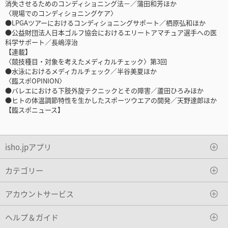
消失させるためのコンディショニング法－／蒲田和芳ほか
〈現場でのコンディショニングケア〉
●LPGAツアーにおけるコンディショニングサポート／栖原弘和ほか
●公益財団法人日本ゴルフ協会におけるエリートアマチュア選手への医
科学サポート／長嶋淳治
【連載】
〈競技種目・対象を考えたメディカルチェック〉第3回
●水泳におけるメディカルチェック／半谷美夏ほか
〈臨スポOPINION〉
●バレエにおける下肢外旋テクニックとその障害／蘆田ひろみほか
●ヒトの体温調節特性を生かしたスポーツウエアの開発／天野達郎ほか
【臨スポニュース】
isho.jpアプリ
カテゴリー
アカウントサービス
ヘルプ＆ガイド