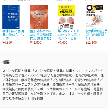
病棟指示と頻用
整形外科医のた
誰も教えてくれ
股関節の再建手
薬の使い方 決
めの手術解剖学
なかった皮疹の
術［Web動画
定版
図説 原書第6版
診かた・考え...
付］
¥4,950
¥41,800
¥4,400
¥12,100
概要
スポーツ活動と装具 「スポーツ活動と装具」特集として，マウスガード
の効果と安全性／RECORE®を用いた腹部体幹筋強化と筋力評価の有用性
／体幹装具－腰椎分離症の装具療法／肘関節装具－野球肘の装具療法／
肘関節装具－テニス肘の装具療法／膝関節装具－靱帯損傷の装具療法／
相撲競技と膝関節装具／スポーツ活動用のインソール／可動域・荷重制
限用の足関節装具 などを取り上げる．また，【スポーツ外傷・障害診
療のための解剖学】他を掲載．