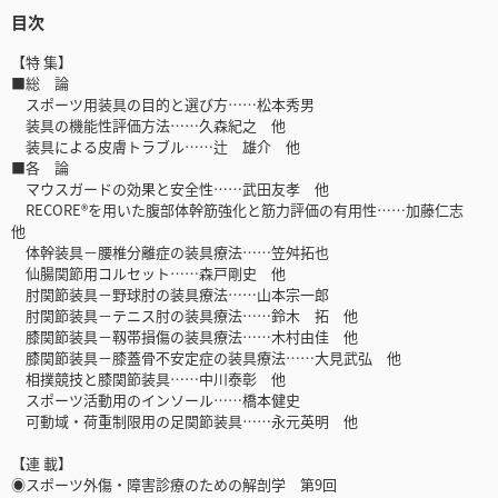
目次
【特 集】
■総 論
スポーツ用装具の目的と選び方……松本秀男
装具の機能性評価方法……久森紀之 他
装具による皮膚トラブル……辻 雄介 他
■各 論
マウスガードの効果と安全性……武田友孝 他
RECORE®を用いた腹部体幹筋強化と筋力評価の有用性……加藤仁志
他
体幹装具－腰椎分離症の装具療法……笠舛拓也
仙腸関節用コルセット……森戸剛史 他
肘関節装具－野球肘の装具療法……山本宗一郎
肘関節装具－テニス肘の装具療法……鈴木 拓 他
膝関節装具－靱帯損傷の装具療法……木村由佳 他
膝関節装具－膝蓋骨不安定症の装具療法……大見武弘 他
相撲競技と膝関節装具……中川泰彰 他
スポーツ活動用のインソール……橋本健史
可動域・荷重制限用の足関節装具……永元英明 他
【連 載】
◉スポーツ外傷・障害診療のための解剖学 第9回