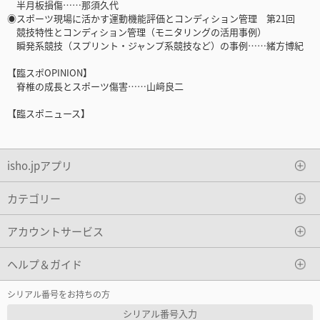
半月板損傷……那須久代
◉スポーツ現場に活かす運動機能評価とコンディション管理 第21回
競技特性とコンディション管理（モニタリングの活用事例）
瞬発系競技（スプリント・ジャンプ系競技など）の事例……緒方博紀
【臨スポOPINION】
脊椎の成長とスポーツ傷害……山﨑良二
【臨スポニュース】
isho.jpアプリ
カテゴリー
アカウントサービス
ヘルプ＆ガイド
シリアル番号をお持ちの方
シリアル番号入力