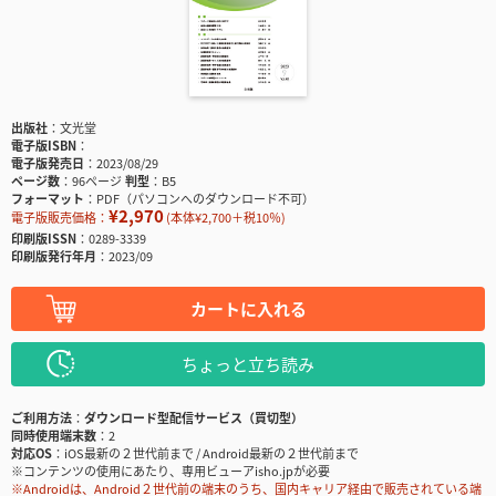
出版社
文光堂
電子版ISBN
電子版発売日
2023/08/29
ページ数
96ページ
判型
B5
フォーマット
PDF（パソコンへのダウンロード不可）
¥2,970
電子版販売価格：
(本体¥2,700＋税10％)
印刷版ISSN
0289-3339
印刷版発行年月
2023/09
カートに入れる
ちょっと立ち読み
ご利用方法
ダウンロード型配信サービス（買切型）
同時使用端末数
2
対応OS
iOS最新の２世代前まで / Android最新の２世代前まで
※コンテンツの使用にあたり、専用ビューアisho.jpが必要
※Androidは、Android２世代前の端末のうち、国内キャリア経由で販売されている端