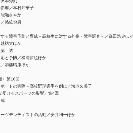
／友添秀則
の影響／本村知華子
／能瀬さやか
害／帖佐悦男
司
対する障害予防と育成－高校生に対する外傷・障害調査－／鎌田浩史ほ
塚越祐太ほか
奥脇 透
対応と予防／松浦哲也ほか
成／加藤晴康ほか
〉第10回
サポートの実際－高校野球選手を例に／海老久美子
が受けるスポーツの影響〉第4回
文成
ポーツデンティストの活動／安井利一ほか