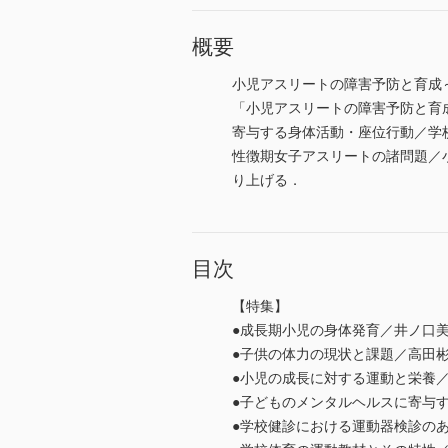
概要
小児アスリートの障害予防と育成～
「小児アスリートの障害予防と育
寄与する身体活動・座位行動／学
性徴期女子アスリートの諸問題／
り上げる．
目次
【特集】
●成長期小児の身体発育／井ノ口
●子供の体力の現状と課題／高田
●小児の成長に対する運動と栄養
●子どものメンタルヘルスに寄与
●学校健診における運動器検診の