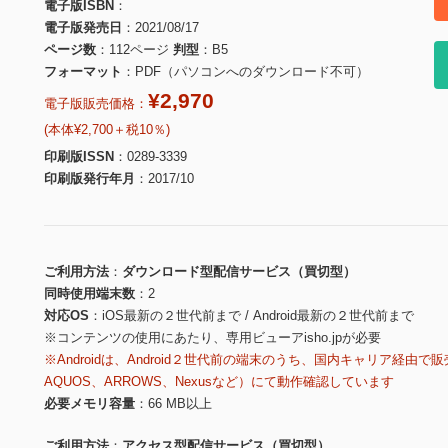
電子版ISBN
電子版発売日
2021/08/17
ページ数
112ページ
判型
B5
フォーマット
PDF（パソコンへのダウンロード不可）
¥2,970
電子版販売価格：
(本体¥2,700＋税10％)
印刷版ISSN
0289-3339
印刷版発行年月
2017/10
ご利用方法
ダウンロード型配信サービス（買切型）
同時使用端末数
2
対応OS
iOS最新の２世代前まで / Android最新の２世代前まで
※コンテンツの使用にあたり、専用ビューアisho.jpが必要
※Androidは、Android２世代前の端末のうち、国内キャリア経由で販
AQUOS、ARROWS、Nexusなど）にて動作確認しています
必要メモリ容量
66 MB以上
ご利用方法
アクセス型配信サービス（買切型）