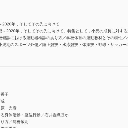
2020年，そしてその先に向けて
成～2020年，そしてその先に向けて」特集として，小児の成長に対す
校健診における運動器検診のあり方／学校体育の運動教材とその特性／
小児期のスポーツ外傷／陸上競技・水泳競技・体操技・野球・サッカー
美香子
彬成
／原 光彦
する身体活動・座位行動／石井香織ほか
あり方／髙橋敏明