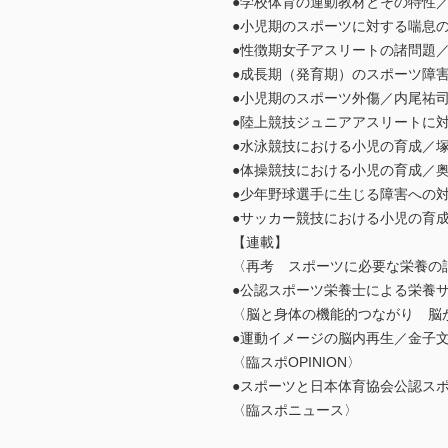
●学校体育の運動教材とその特性
●小児期のスポーツに対する喘息
●性徴期女子アスリートの諸問題
●成長期（発育期）のスポーツ障
●小児期のスポーツ外傷／内尾祐
●陸上競技ジュニアアスリートに
●水泳競技における小児の育成／
●体操競技における小児の育成／
●少年野球選手に生じる障害への
●サッカー競技における小児の育
【連載】
〈再考 スポーツに必要な栄養の話
●公認スポーツ栄養士による栄養
〈脳と身体の機能的つながり 脳
●運動イメージの脳内再生／金子
〈臨スポOPINION〉
●スポーツと日本体育協会公認ス
〈臨スポニュース〉