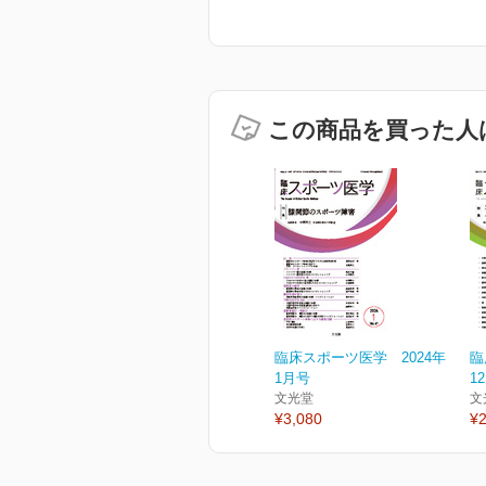
この商品を買った人
臨床スポーツ医学 2024年
臨
1月号
1
文光堂
文
¥3,080
¥2