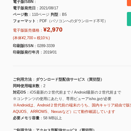
電子版ISBN
電子版発売日
2021/08/17
ページ数
110ページ
判型
B5
フォーマット
PDF（パソコンへのダウンロード不可）
¥2,970
電子版販売価格：
(本体¥2,700＋税10％)
印刷版ISSN
0289-3339
印刷版発行年月
2019/01
ご利用方法
ダウンロード型配信サービス（買切型）
同時使用端末数
2
対応OS
iOS最新の２世代前まで / Android最新の２世代前まで
※コンテンツの使用にあたり、専用ビューアisho.jpが必要
※Androidは、Android２世代前の端末のうち、国内キャリア経由で販
AQUOS、ARROWS、Nexusなど）にて動作確認しています
必要メモリ容量
58 MB以上
ご利用方法
アクセス型配信サービス（買切型）