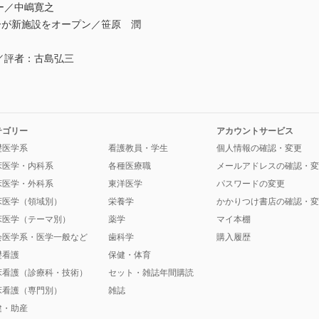
ー／中嶋寛之
ーが新施設をオープン／笹原 潤
／評者：古島弘三
テゴリー
アカウントサービス
礎医学系
看護教員・学生
個人情報の確認・変更
床医学・内科系
各種医療職
メールアドレスの確認・変
床医学・外科系
東洋医学
パスワードの変更
床医学（領域別）
栄養学
かかりつけ書店の確認・変
床医学（テーマ別）
薬学
マイ本棚
会医学系・医学一般など
歯科学
購入履歴
礎看護
保健・体育
床看護（診療科・技術）
セット・雑誌年間購読
床看護（専門別）
雑誌
健・助産