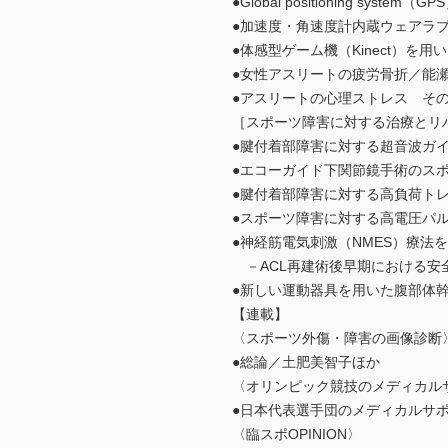
●Global positioning s
●加速度・角速度計内蔵ウェアラ
●体感型ゲーム機（Kinect）を
●女性アスリートの疲労骨折／能
●アスリートの心理ストレス そ
［スポーツ障害に対する治療とリ
●腱付着部障害に対する超音波ガ
●エコーガイド下関節鏡手術のス
●腱付着部障害に対する高負荷トレーニン
●スポーツ障害に対する高電圧パ
●神経筋電気刺激（NMES）療法
－ACL再建術後早期における安
●新しい運動器具を用いた腹部体
【連載】
〈スポーツ外傷・障害の画像診断
●総論／土肥美智子ほか
〈オリンピック競技のメディカルサ
●日本代表選手団のメディカルサ
〈臨スポOPINION〉