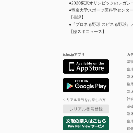
●2020東京オリンピックのレガシ
●帝京大学スポーツ医科学センタ
【書評】
●『プロネる野球 スピネる野球』
【臨スポニュース】
isho.jpアプリ
カ
基
臨
臨
臨
臨
社
シリアル番号をお持ちの方
基
シリアル番号登録
臨
臨
保