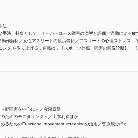
手法
な手法」特集として，オーバーユース障害の病態と評価／運動による疲労
た運動動作解析／女性アスリートの疲労骨折／アスリートの心理ストレス
ニング を取り上げる．連載は，【スポーツ外傷・障害の画像診断】，
価－腱障害を中心に－／金森章浩
防のためのモニタリング－／山本利春ほか
のFunctional movement screeningの活用／菅原康史ほか