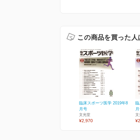
この商品を買った人
臨床スポーツ医学 2019年8
臨
月号
月
文光堂
文
¥2,970
¥2