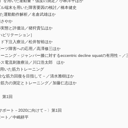
ystem（GPS）を用いた運動量・強度の測定／小林洋平ほか
ブル端末を用いた障害要因の検討／橋本健史
用いた運動動作解析／名倉武雄ほか
瀬さやか
の実態と評価法／猪狩貴弘ほか
ハビリテーション］
イド下注入療法／松井智裕ほか
ポーツ障害への応用／高澤修三ほか
グ－ジャンパー膝に対するeccentric decline squatの有用性－
ルス電流刺激療法／川口浩太郎 ほか
を用いた筋力トレーニング
全な筋力回復を目指して－／清水雅樹ほか
幹筋力の測定とトレーニング／加藤仁志ほか
〉第1回
ポート－2020に向けて－〉第1回
ポート／中嶋耕平