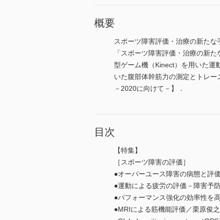
概要
スポーツ障害評価・治療の新たな
「スポーツ障害評価・治療の新た
型ゲーム機（Kinect）を用い
いた腹部体幹筋力の測定とトレー
－2020に向けて－】．
目次
【特集】
［スポーツ障害の評価］
●オーバーユース障害の病態と評
●運動による疲労の評価－障害予
●パフォーマンス強化の効率性を高めるため
●MRIによる筋機能評価／栗原俊之