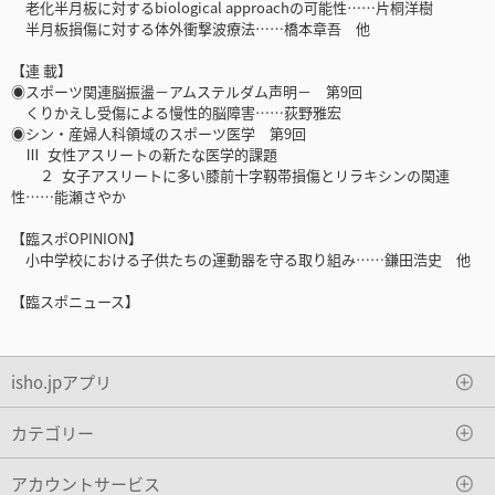
老化半月板に対するbiological approachの可能性……片桐洋樹
半月板損傷に対する体外衝撃波療法……橋本章吾 他
【連 載】
◉スポーツ関連脳振盪－アムステルダム声明－ 第9回
くりかえし受傷による慢性的脳障害……荻野雅宏
◉シン・産婦人科領域のスポーツ医学 第9回
Ⅲ 女性アスリートの新たな医学的課題
２ 女子アスリートに多い膝前十字靱帯損傷とリラキシンの関連
性……能瀬さやか
【臨スポOPINION】
小中学校における子供たちの運動器を守る取り組み……鎌田浩史 他
【臨スポニュース】
isho.jpアプリ
カテゴリー
アカウントサービス