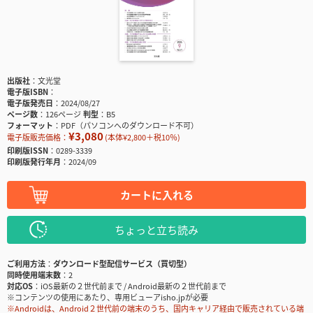
出版社
文光堂
電子版ISBN
電子版発売日
2024/08/27
ページ数
126ページ
判型
B5
フォーマット
PDF（パソコンへのダウンロード不可）
¥3,080
電子版販売価格：
(本体¥2,800＋税10％)
印刷版ISSN
0289-3339
印刷版発行年月
2024/09
カートに入れる
ちょっと立ち読み
ご利用方法
ダウンロード型配信サービス（買切型）
同時使用端末数
2
対応OS
iOS最新の２世代前まで / Android最新の２世代前まで
※コンテンツの使用にあたり、専用ビューアisho.jpが必要
※Androidは、Android２世代前の端末のうち、国内キャリア経由で販売されている端