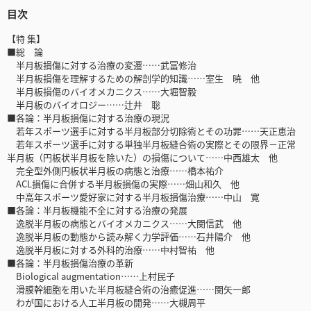
目次
【特 集】
■総 論
半月板損傷に対する治療の変遷……武冨修治
半月板損傷を理解するための解剖学的知識……室生 暁 他
半月板損傷のバイオメカニクス……大堀智毅
半月板のバイオロジー……辻井 聡
■各論：半月板損傷に対する治療の現況
若年スポーツ選手に対する半月板部分切除術とその功罪……天正恵治
若年スポーツ選手に対する単独半月板縫合術の実際とその限界－正常
半月板（円板状半月板を除いた）の損傷について……中西雄太 他
完全型外側円板状半月板の病態と治療……橋本祐介
ACL損傷に合併する半月板損傷の実際……畑山和久 他
中高年スポーツ愛好家に対する半月板損傷治療……中山 寛
■各論：半月板機能不全に対する治療の発展
逸脱半月板の病態とバイオメカニクス……大関信武 他
逸脱半月板の動態から読み解く力学評価……石井陽介 他
逸脱半月板に対する外科的治療……中村智祐 他
■各論：半月板損傷治療の革新
Biological augmentation……上村民子
滑膜幹細胞を用いた半月板縫合術の治癒促進……関矢一郎
わが国における人工半月板の開発……大槻周平