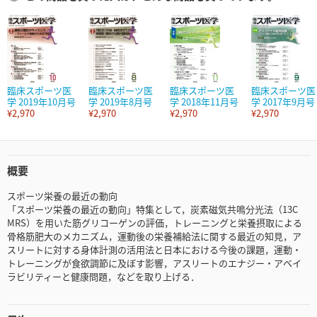
臨床スポーツ医
臨床スポーツ医
臨床スポーツ医
臨床スポーツ医
学 2019年10月号
学 2019年8月号
学 2018年11月号
学 2017年9月号
¥2,970
¥2,970
¥2,970
¥2,970
概要
スポーツ栄養の最近の動向
「スポーツ栄養の最近の動向」特集として，炭素磁気共鳴分光法（13C
MRS）を用いた筋グリコーゲンの評価，トレーニングと栄養摂取による
骨格筋肥大のメカニズム，運動後の栄養補給法に関する最近の知見，ア
スリートに対する身体計測の活用法と日本における今後の課題，運動・
トレーニングが食欲調節に及ぼす影響，アスリートのエナジー・アベイ
ラビリティーと健康問題，などを取り上げる．