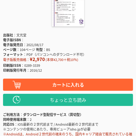
出版社
文光堂
電子版ISBN
電子版発売日
2021/08/17
ページ数
104ページ
判型
B5
フォーマット
PDF（パソコンへのダウンロード不可）
¥2,970
電子版販売価格：
(本体¥2,700＋税10％)
印刷版ISSN
0289-3339
印刷版発行年月
2016/12
カートに入れる
ちょっと立ち読み
ご利用方法
ダウンロード型配信サービス（買切型）
同時使用端末数
2
対応OS
iOS最新の２世代前まで / Android最新の２世代前まで
※コンテンツの使用にあたり、専用ビューアisho.jpが必要
※Androidは、Android２世代前の端末のうち、国内キャリア経由で販売されている端