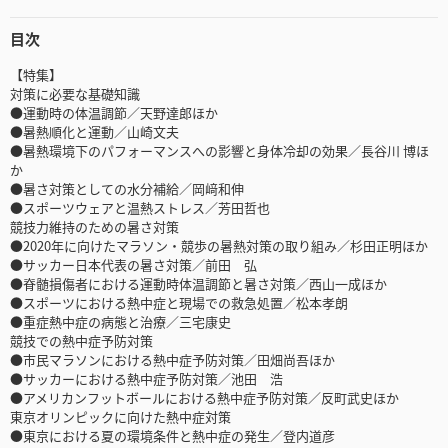
目次
【特集】
対策に必要な基礎知識
●運動時の体温調節／天野達郎ほか
●暑熱順化と運動／山崎文夫
●暑熱環境下のパフォーマンスへの影響と身体冷却の効果／長谷川 博ほ
か
●暑さ対策としての水分補給／岡﨑和伸
●スポーツウェアと温熱ストレス／芳田哲也
競技力維持のための暑さ対策
●2020年に向けたマラソン・競歩の暑熱対策の取り組み／杉田正明ほか
●サッカー日本代表の暑さ対策／前田 弘
●脊髄損傷者における運動時体温調節と暑さ対策／西山一成ほか
●スポーツにおける熱中症と現場での救急処置／松本孝朗
●重症熱中症の病態と治療／三宅康史
競技での熱中症予防対策
●市民マラソンにおける熱中症予防対策／田畑尚吾ほか
●サッカーにおける熱中症予防対策／池田 浩
●アメリカンフットボールにおける熱中症予防対策／反町武史ほか
東京オリンピックに向けた熱中症対策
●東京における夏の環境条件と熱中症の発生／登内道彦