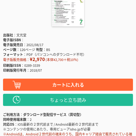
出版社
文光堂
電子版ISBN
電子版発売日
2021/08/17
ページ数
126ページ
判型
B5
フォーマット
PDF（パソコンへのダウンロード不可）
¥2,970
電子版販売価格：
(本体¥2,700＋税10％)
印刷版ISSN
0289-3339
印刷版発行年月
2018/07
カートに入れる
ちょっと立ち読み
ご利用方法
ダウンロード型配信サービス（買切型）
同時使用端末数
2
対応OS
iOS最新の２世代前まで / Android最新の２世代前まで
※コンテンツの使用にあたり、専用ビューアisho.jpが必要
※Androidは、Android２世代前の端末のうち、国内キャリア経由で販売されている端