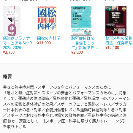
感染症プラチナ
國松の内科学
胸壁症候群を
整形外科の薬物
マニュアル Ver.9
¥11,000
「自信をもっ
療法・保存療法
2025-2026
て」診療でき...
¥12,100
¥2,750
¥2,200
概要
暑さと熱中症対策～スポーツの安全とパフォーマンスのために
「暑さと熱中症対策～スポーツの安全とパフォーマンスのために」特集
として，運動時の体温調節／暑熱順化と運動／暑熱環境下のパフォーマン
スへの影響と身体冷却の効果／スポーツウェアと温熱ストレス／サッカ
ー日本代表の暑さ対策／脊髄損傷者における運動時体温調節と暑さ対策
／スポーツにおける熱中症と現場での救急処置／重症熱中症の病態と治
療 ほか，連載として，【スポーツ医・科学に基づく筋力トレーニング】
を取り上げる．