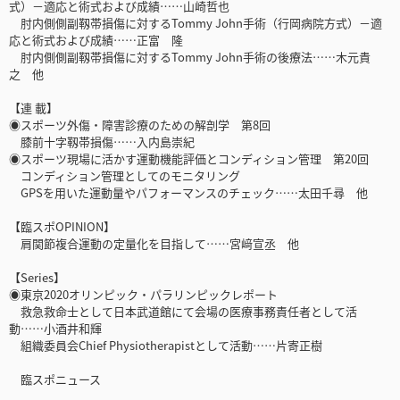
式）－適応と術式および成績……山崎哲也
肘内側側副靱帯損傷に対するTommy John手術（行岡病院方式）－適
応と術式および成績……正富 隆
肘内側側副靱帯損傷に対するTommy John手術の後療法……木元貴
之 他
【連 載】
◉スポーツ外傷・障害診療のための解剖学 第8回
膝前十字靱帯損傷……入内島崇紀
◉スポーツ現場に活かす運動機能評価とコンディション管理 第20回
コンディション管理としてのモニタリング
GPSを用いた運動量やパフォーマンスのチェック……太田千尋 他
【臨スポOPINION】
肩関節複合運動の定量化を目指して……宮﨑宣丞 他
【Series】
◉東京2020オリンピック・パラリンピックレポート
救急救命士として日本武道館にて会場の医療事務責任者として活
動……小酒井和輝
組織委員会Chief Physiotherapistとして活動……片寄正樹
臨スポニュース