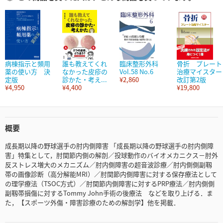
病棟指示と頻用
誰も教えてくれ
臨床整形外科
骨折 プレート
薬の使い方 決
なかった皮疹の
Vol.58 No.6
治療マイスター
定版
診かた・考え...
¥2,860
改訂第2版
¥4,950
¥4,400
¥19,800
概要
成長期以降の野球選手の肘内側障害 「成長期以降の野球選手の肘内側障
害」特集として，肘関節内側の解剖／投球動作のバイオメカニクス－肘外
反ストレス増大のメカニズム／肘内側障害の超音波診療／肘内側側副靱
帯の画像診断（高分解能MRI）／肘関節内側障害に対する保存療法として
の理学療法（TSOC方式）／肘関節内側障害に対するPRP療法／肘内側側
副靱帯損傷に対するTommy John手術の後療法 などを取り上げる．ま
た，【スポーツ外傷・障害診療のための解剖学】他を掲載．