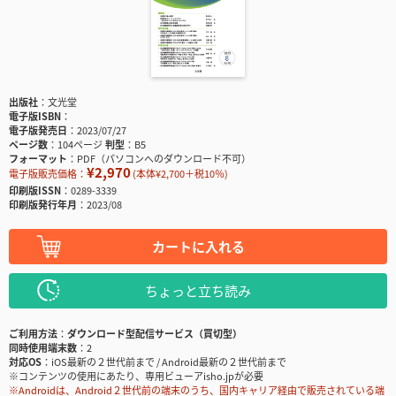
出版社
文光堂
電子版ISBN
電子版発売日
2023/07/27
ページ数
104ページ
判型
B5
フォーマット
PDF（パソコンへのダウンロード不可）
¥2,970
電子版販売価格：
(本体¥2,700＋税10％)
印刷版ISSN
0289-3339
印刷版発行年月
2023/08
カートに入れる
ちょっと立ち読み
ご利用方法
ダウンロード型配信サービス（買切型）
同時使用端末数
2
対応OS
iOS最新の２世代前まで / Android最新の２世代前まで
※コンテンツの使用にあたり、専用ビューアisho.jpが必要
※Androidは、Android２世代前の端末のうち、国内キャリア経由で販売されている端