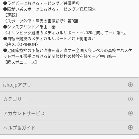
●ラグビーにおけるテーピング／井澤秀典
●障がい者スポーツにおけるテーピング／鳥居昭久
【連載】
〈スポーツ外傷・障害の画像診断〉第9回
●シンスプリント／亀山 泰
〈オリンピック競技のメディカルサポート－2020に向けて－〉第9回
●自転車競技のメディカルサポート／井上純爾ほか
〈臨スポOPINION〉
●足関節捻挫の予防と治療を考え直す－全国大会レベルの高校生バスケ
ットボール選手における足関節捻挫の検診を経て－／中山修一
【臨スポニュース】
isho.jpアプリ
カテゴリー
アカウントサービス
ヘルプ＆ガイド