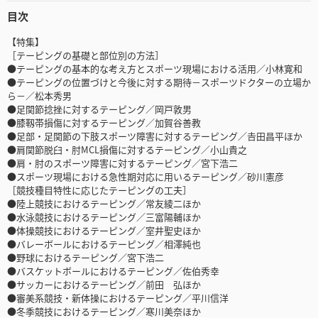
目次
【特集】
［テーピングの基礎と部位別の方法］
●テーピングの基本的な考え方とスポーツ現場における活用／小林寛和
●テーピングの位置づけと今後に対する期待－スポーツドクターの立場か
ら－／松本秀男
●足関節捻挫に対するテーピング／岡戸敦男
●膝靱帯損傷に対するテーピング／加賀谷善教
●足部・足関節の下肢スポーツ障害に対するテーピング／𠮷田昌平ほか
●肩関節脱臼・肘MCL損傷に対するテーピング／小山貴之
●肩・肘のスポーツ障害に対するテーピング／宮下浩二
●スポーツ現場における急性期対応に用いるテーピング／砂川憲彦
［競技種目特性に応じたテーピングの工夫］
●陸上競技におけるテーピング／常友綾二ほか
●水泳競技におけるテーピング／三富陽輔ほか
●体操競技におけるテーピング／室井聖史ほか
●バレーボールにおけるテーピング／相澤純也
●野球におけるテーピング／宮下浩二
●バスケットボールにおけるテーピング／佐伯秀幸
●サッカーにおけるテーピング／前田 弘ほか
●審美系競技・新体操におけるテーピング／平川信洋
●冬季競技におけるテーピング／寒川美奈ほか