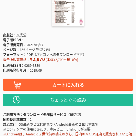
出版社
文光堂
電子版ISBN
電子版発売日
2021/08/17
ページ数
136ページ
判型
B5
フォーマット
PDF（パソコンへのダウンロード不可）
¥2,970
電子版販売価格：
(本体¥2,700＋税10％)
印刷版ISSN
0289-3339
印刷版発行年月
2019/09
カートに入れる
ちょっと立ち読み
ご利用方法
ダウンロード型配信サービス（買切型）
同時使用端末数
2
対応OS
iOS最新の２世代前まで / Android最新の２世代前まで
※コンテンツの使用にあたり、専用ビューアisho.jpが必要
※Androidは、Android２世代前の端末のうち、国内キャリア経由で販売されている端