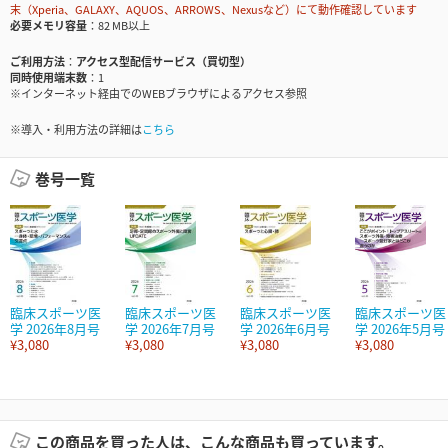
末（Xperia、GALAXY、AQUOS、ARROWS、Nexusなど）にて動作確認しています
必要メモリ容量
82 MB以上
ご利用方法
アクセス型配信サービス（買切型）
同時使用端末数
1
※インターネット経由でのWEBブラウザによるアクセス参照
※導入・利用方法の詳細は
こちら
巻号一覧
臨床スポーツ医
臨床スポーツ医
臨床スポーツ医
臨床スポーツ医
学 2026年8月号
学 2026年7月号
学 2026年6月号
学 2026年5月号
¥3,080
¥3,080
¥3,080
¥3,080
この商品を買った人は、こんな商品も買っています。