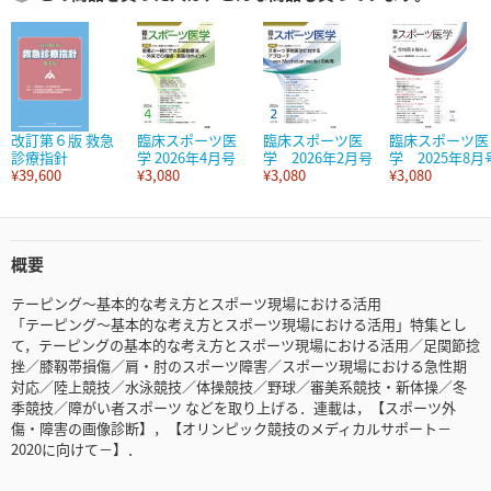
改訂第６版 救急
臨床スポーツ医
臨床スポーツ医
臨床スポーツ医
診療指針
学 2026年4月号
学 2026年2月号
学 2025年8月
¥39,600
¥3,080
¥3,080
¥3,080
概要
テーピング～基本的な考え方とスポーツ現場における活用
「テーピング～基本的な考え方とスポーツ現場における活用」特集とし
て，テーピングの基本的な考え方とスポーツ現場における活用／足関節捻
挫／膝靱帯損傷／肩・肘のスポーツ障害／スポーツ現場における急性期
対応／陸上競技／水泳競技／体操競技／野球／審美系競技・新体操／冬
季競技／障がい者スポーツ などを取り上げる．連載は，【スポーツ外
傷・障害の画像診断】，【オリンピック競技のメディカルサポート－
2020に向けて－】．