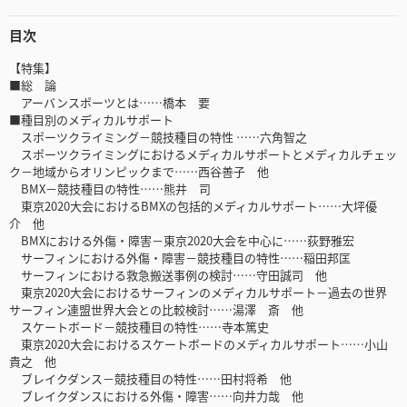
目次
【特集】
■総 論
アーバンスポーツとは……橋本 要
■種目別のメディカルサポート
スポーツクライミング－競技種目の特性 ……六角智之
スポーツクライミングにおけるメディカルサポートとメディカルチェッ
ク－地域からオリンピックまで……西谷善子 他
BMX－競技種目の特性……熊井 司
東京2020大会におけるBMXの包括的メディカルサポート……大坪優
介 他
BMXにおける外傷・障害－東京2020大会を中心に……荻野雅宏
サーフィンにおける外傷・障害－競技種目の特性……稲田邦匡
サーフィンにおける救急搬送事例の検討……守田誠司 他
東京2020大会におけるサーフィンのメディカルサポート－過去の世界
サーフィン連盟世界大会との比較検討……湯澤 斎 他
スケートボード－競技種目の特性……寺本篤史
東京2020大会におけるスケートボードのメディカルサポート……小山
貴之 他
ブレイクダンス－競技種目の特性……田村将希 他
ブレイクダンスにおける外傷・障害……向井力哉 他