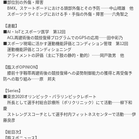
■部位別の外傷・障害
BMX，スケートボードにおける頭部外傷とその予防 ……中山晴雄 他
スポーツクライミングにおける手・手指の外傷・障害……六角智之
【連載】
■AI・IoTとスポーツ医学 第12回
ACL再建術後の競技復帰プログラムでのGPSの応用……田中彩乃
■スポーツ現場に活かす運動機能評価とコンディション管理 第12回
運動機能評価とコンディショニング
アライメントの評価（主に下肢の静的・動的）……岡戸敦男 他
【臨スポOPINION】
膝前十字靱帯再建術後の競技復帰への姿勢制御能力の獲得と再受傷予
防への取り組み……原 邦夫
【Series】
■東京2020オリンピック・パラリンピックレポート
所長として選手村総合診療所（ポリクリニック）にて活動……柳下和
慶
ストレングスコーチとして選手村内フィットネスセンターで活動……伊
藤良彦
【総目次】
【臨スポニュース】