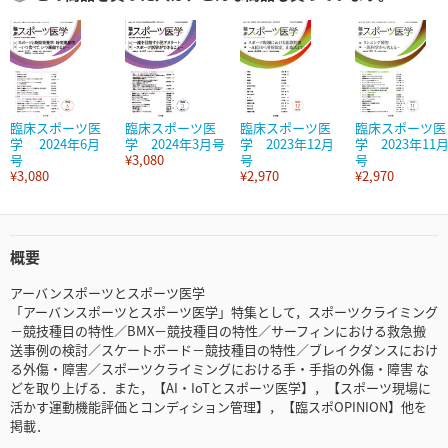
臨床スポーツ医
臨床スポーツ医
臨床スポーツ医
臨床スポーツ医
学 2024年6月
学 2024年3月号
学 2023年12月
学 2023年11
号
¥3,080
号
号
¥3,080
¥2,970
¥2,970
概要
アーバンスポーツとスポーツ医学
「アーバンスポーツとスポーツ医学」特集として，スポーツクライミング
－競技種目の特性／BMX－競技種目の特性／サーフィンにおける救急搬
送事例の検討／スケートボード－競技種目の特性／ブレイクダンスにおけ
る外傷・障害／スポーツクライミングにおける手・手指の外傷・障害 な
どを取り上げる．また，【AI・IoTとスポーツ医学】，【スポーツ現場に
活かす運動機能評価とコンディション管理】，【臨スポOPINION】他を
掲載．