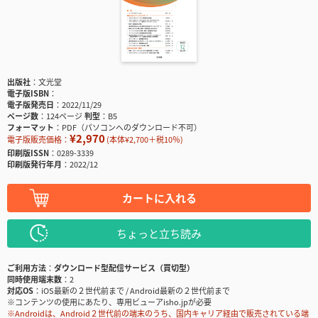
出版社
文光堂
電子版ISBN
電子版発売日
2022/11/29
ページ数
124ページ
判型
B5
フォーマット
PDF（パソコンへのダウンロード不可）
¥2,970
電子版販売価格：
(本体¥2,700＋税10％)
印刷版ISSN
0289-3339
印刷版発行年月
2022/12
カートに入れる
ちょっと立ち読み
ご利用方法
ダウンロード型配信サービス（買切型）
同時使用端末数
2
対応OS
iOS最新の２世代前まで / Android最新の２世代前まで
※コンテンツの使用にあたり、専用ビューアisho.jpが必要
※Androidは、Android２世代前の端末のうち、国内キャリア経由で販売されている端