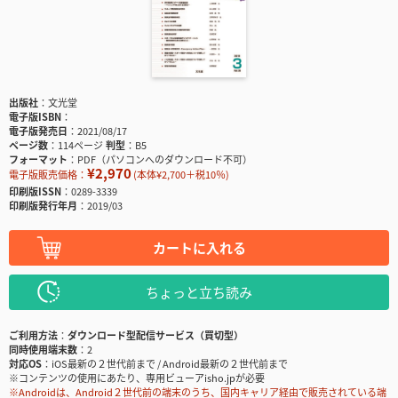
出版社
文光堂
電子版ISBN
電子版発売日
2021/08/17
ページ数
114ページ
判型
B5
フォーマット
PDF（パソコンへのダウンロード不可）
¥2,970
電子版販売価格：
(本体¥2,700＋税10％)
印刷版ISSN
0289-3339
印刷版発行年月
2019/03
カートに入れる
ちょっと立ち読み
ご利用方法
ダウンロード型配信サービス（買切型）
同時使用端末数
2
対応OS
iOS最新の２世代前まで / Android最新の２世代前まで
※コンテンツの使用にあたり、専用ビューアisho.jpが必要
※Androidは、Android２世代前の端末のうち、国内キャリア経由で販売されている端