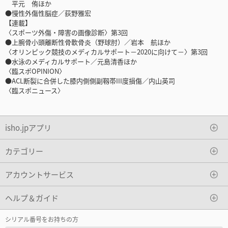
平元 侑ほか
●慢性外傷性脳症／荻野雅宏
【連載】
〈スポーツ外傷・障害の画像診断〉第3回
●上腕骨小頭離断性骨軟骨炎（野球肘）／岩本 航ほか
〈オリンピック競技のメディカルサポート－2020に向けて－〉第3回
●水泳のメディカルサポート／元島清香ほか
〈臨スポOPINION〉
●ACL断裂に合併した膝内側側副靱帯III度損傷／内山英司
〈臨スポニュース〉
isho.jpアプリ
カテゴリー
アカウントサービス
ヘルプ＆ガイド
シリアル番号をお持ちの方