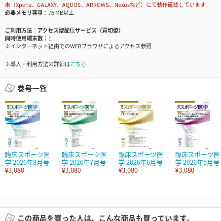
末（Xperia、GALAXY、AQUOS、ARROWS、Nexusなど）にて動作確認しています
必要メモリ容量
76 MB以上
ご利用方法
アクセス型配信サービス（買切型）
同時使用端末数
1
※インターネット経由でのWEBブラウザによるアクセス参照
※導入・利用方法の詳細は
こちら
巻号一覧
臨床スポーツ医
臨床スポーツ医
臨床スポーツ医
臨床スポーツ医
学 2026年8月号
学 2026年7月号
学 2026年6月号
学 2026年5月号
¥3,080
¥3,080
¥3,080
¥3,080
この商品を買った人は、こんな商品も買っています。