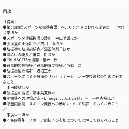
目次
【特集】
●第5回国際スポーツ脳振盪会議－ベルリン声明における変更点－／大伴
茉奈ほか
●スポーツ関連脳振盪の診断／中山晴雄ほか
●脳振盪の画像診断／成相 直ほか
●脳振盪の脳機能検査／沼田悠梨子ほか
●SCAT5の概要／重森 裕ほか
●Child SCAT5の概要／荒木 尚
●段階的競技復帰と段階的就学復帰／熊崎 昌
●脳振盪後症候群／坂根正孝
●スポーツによる脳振盪のリハビリテーション－競技復帰のために必要
なこと－／
山田睦雄ほか
●脳振盪の看護／藤木美夏ほか
●脳振盪への現場対応－Emergency Action Plan－／一原克裕ほか
●頭蓋内損傷－スポーツ競技への参加について理解しておくべきこと－
／
末廣栄一ほか
●くも膜囊胞－スポーツ競技への参加について理解しておくべきこと－
／