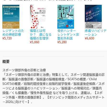
レジデントのた
循環とは何
骨折ハンター
疼痛リハビリテ
めの神経診療
か？ 虜になる
レントゲン×非
ーション
¥5,720
循環の生理学
整形外科医
¥6,600
¥5,060
¥5,280
概要
スポーツ頭部外傷の診断と治療
「スポーツ頭部外傷の診断と治療」特集として，スポーツ関連脳振盪の診
断／脳振盪の画像診断／脳振盪の脳機能検査／SCAT5の概要／Child
SCAT5の概要／段階的競技復帰と段階的就学復帰／脳振盪後症候群／スポ
ーツによる脳振盪のリハビリテーション／脳振盪への現場対応／頭蓋内
損傷／くも膜囊胞／慢性外傷性脳症 などを取り上げる．連載は，【スポ
ーツ外傷・障害の画像診断】，【オリンピック競技のメディカルサポート
－2020に向けて－】．