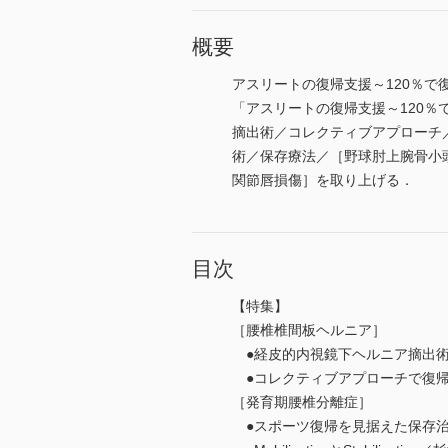
概要
アスリートの復帰支援～120％
「アスリートの復帰支援～120
摘出術／コレクティブアプローチ／［発
術／保存療法／［野球肘上腕骨小
関節唇損傷］を取り上げる．
目次
【特集】
［腰椎椎間板ヘルニア］
●経皮的内視鏡下ヘルニア摘出術
●コレクティブアプローチで復帰
［発育期腰椎分離症］
●スポーツ復帰を見据えた保存治