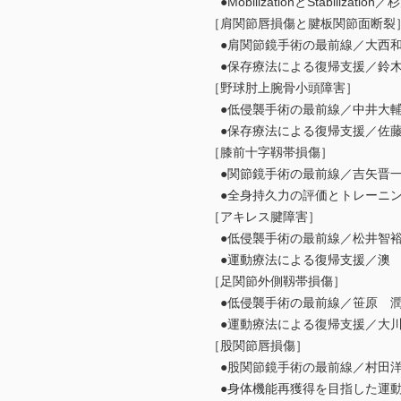
●MobilizationとStabilizati
［肩関節唇損傷と腱板関節面断裂
●肩関節鏡手術の最前線／大西
●保存療法による復帰支援／鈴
［野球肘上腕骨小頭障害］
●低侵襲手術の最前線／中井大
●保存療法による復帰支援／佐
［膝前十字靱帯損傷］
●関節鏡手術の最前線／吉矢晋
●全身持久力の評価とトレーニン
［アキレス腱障害］
●低侵襲手術の最前線／松井智
●運動療法による復帰支援／澳
［足関節外側靱帯損傷］
●低侵襲手術の最前線／笹原 
●運動療法による復帰支援／大
［股関節唇損傷］
●股関節鏡手術の最前線／村田
●身体機能再獲得を目指した運動