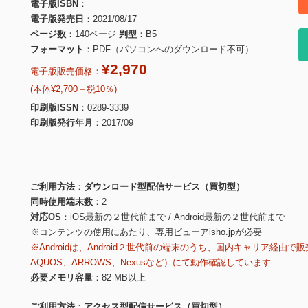
電子版ISBN
電子版発売日
2021/08/17
ページ数
140ページ
判型
B5
フォーマット
PDF（パソコンへのダウンロード不可）
¥2,970
電子版販売価格：
(本体¥2,700＋税10％)
印刷版ISSN
0289-3339
印刷版発行年月
2017/09
ご利用方法
ダウンロード型配信サービス（買切型）
同時使用端末数
2
対応OS
iOS最新の２世代前まで / Android最新の２世代前まで
※コンテンツの使用にあたり、専用ビューアisho.jpが必要
※Androidは、Android２世代前の端末のうち、国内キャリア経由で販
AQUOS、ARROWS、Nexusなど）にて動作確認しています
必要メモリ容量
82 MB以上
ご利用方法
アクセス型配信サービス（買切型）