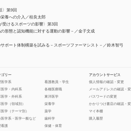
話〉第9回
栄養への介入／桂良太郎
が受けるスポーツの影響〉第3回
の形態と認知機能に対する運動の影響－／金子文成
サポート体制構築を試みる－スポーツファーマシスト－／鈴木智弓
テゴリー
アカウントサービス
礎医学系
看護教員・学生
個人情報の確認・変更
床医学・内科系
各種医療職
メールアドレスの確認・変
床医学・外科系
東洋医学
パスワードの変更
床医学（領域別）
栄養学
かかりつけ書店の確認・変
床医学（テーマ別）
薬学
マイ本棚
会医学系・医学一般など
歯科学
購入履歴
礎看護
保健・体育