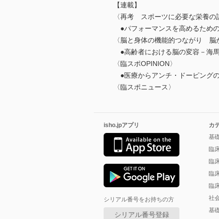
【連載】
〈再考 スポーツに必要な栄養の
●パフォーマンスを高めるための
〈脳と身体の機能的つながり 脳
●高齢者における脳の変容－海馬
〈臨スポOPINION〉
●医療からアンチ・ドーピングの
〈臨スポニュース〉
isho.jpアプリ
カ
基
臨
臨
臨
臨
社
シリアル番号をお持ちの方
基
シリアル番号登録