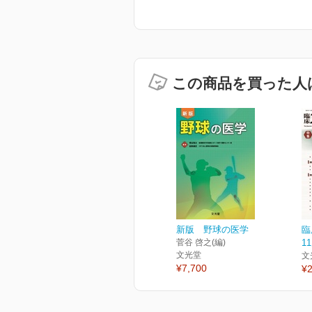
この商品を買った人
新版 野球の医学
臨
菅谷 啓之(編)
1
文光堂
文
¥7,700
¥2