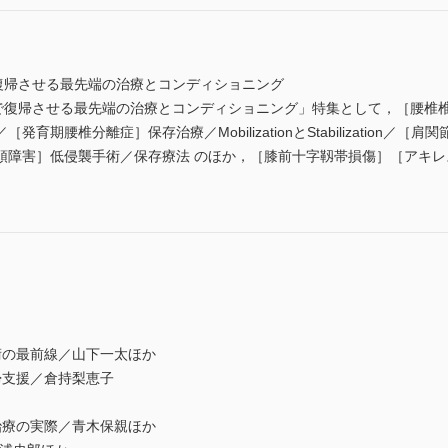
で復帰させる最先端の治療とコンディショニング
％で復帰させる最先端の治療とコンディショニング」特集として，［腰椎
育期腰椎分離症］保存治療／MobilizationとStabilization
頭障害］低侵襲手術／保存療法 のほか，［膝前十字靱帯損傷］［アキ
の最前線／山下一太ほか
支援／倉持梨恵子
療の実際／青木保親ほか