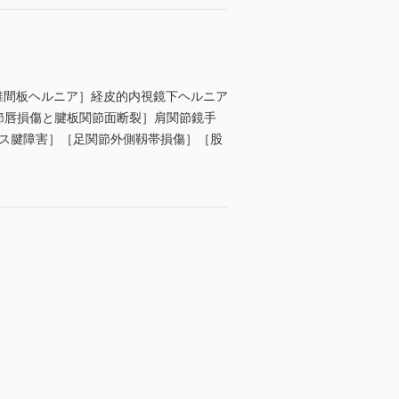
椎間板ヘルニア］経皮的内視鏡下ヘルニア
／［肩関節唇損傷と腱板関節面断裂］肩関節鏡手
レス腱障害］［足関節外側靱帯損傷］［股