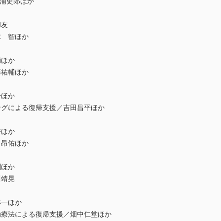
on／杉浦史郎ほか
］
和友
木 智ほか
輔ほか
藤祐輔ほか
一ほか
グによる復帰支援／吉田昌平ほか
裕ほか
 昂佑ほか
潤ほか
川靖晃
洋一ほか
療法による復帰支援／畑中仁堂ほか