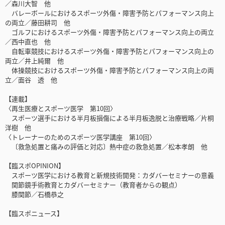
／森川大智 他
バレーボールにおけるスポーツ外傷・障害予防とパフォーマンス向上
の両立／藤田耕司 他
ゴルフにおけるスポーツ外傷・障害予防とパフォーマンス向上の両立
／西中直也 他
自転車競技におけるスポーツ外傷・障害予防とパフォーマンス向上の
両立／井上純爾 他
体操競技におけるスポーツ外傷・障害予防とパフォーマンス向上の両
立／面谷 透 他
【連載】
〈再生医療とスポーツ医学 第10回〉
スポーツ選手における半月板損傷による半月板逸脱と治療戦略／片桐
洋樹 他
〈トレーナーのためのスポーツ医学講座 第10回〉
〔救急処置と痛みの評価と対応〕熱中症の救急処置／松本孝朗 他
【臨スポOPINION】
スポーツ医学における教育と新規技術開発：カダバーセミナーの意義
関節鏡手術教育とカダバーセミナー（教育者からの観点）
膝関節／石橋恭之
【臨スポニュース】