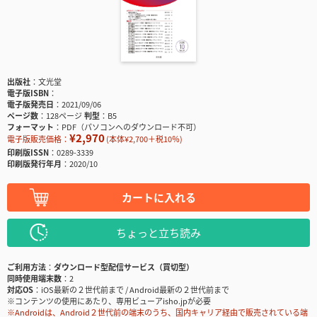
出版社
文光堂
電子版ISBN
電子版発売日
2021/09/06
ページ数
128ページ
判型
B5
フォーマット
PDF（パソコンへのダウンロード不可）
¥2,970
電子版販売価格：
(本体¥2,700＋税10％)
印刷版ISSN
0289-3339
印刷版発行年月
2020/10
カートに入れる
ちょっと立ち読み
ご利用方法
ダウンロード型配信サービス（買切型）
同時使用端末数
2
対応OS
iOS最新の２世代前まで / Android最新の２世代前まで
※コンテンツの使用にあたり、専用ビューアisho.jpが必要
※Androidは、Android２世代前の端末のうち、国内キャリア経由で販売されている端