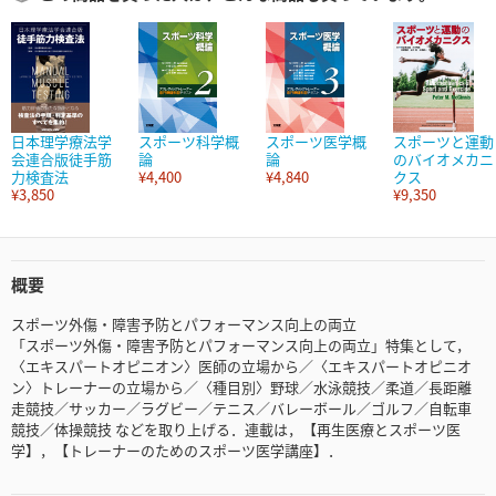
日本理学療法学
スポーツ科学概
スポーツ医学概
スポーツと運動
会連合版徒手筋
論
論
のバイオメカニ
力検査法
¥4,400
¥4,840
クス
¥3,850
¥9,350
概要
スポーツ外傷・障害予防とパフォーマンス向上の両立
「スポーツ外傷・障害予防とパフォーマンス向上の両立」特集として，
〈エキスパートオピニオン〉医師の立場から／〈エキスパートオピニオ
ン〉トレーナーの立場から／〈種目別〉野球／水泳競技／柔道／長距離
走競技／サッカー／ラグビー／テニス／バレーボール／ゴルフ／自転車
競技／体操競技 などを取り上げる．連載は，【再生医療とスポーツ医
学】，【トレーナーのためのスポーツ医学講座】．