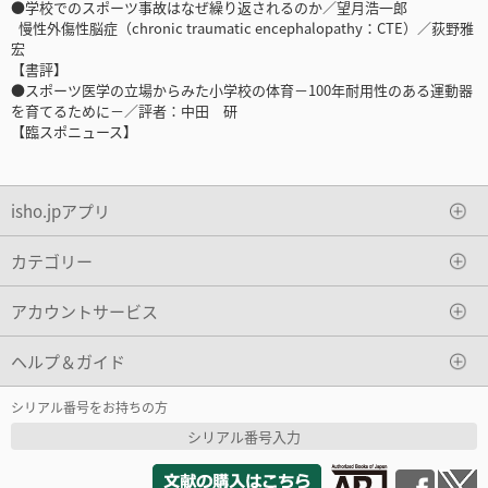
●学校でのスポーツ事故はなぜ繰り返されるのか／望月浩一郎
慢性外傷性脳症（chronic traumatic encephalopathy：CTE）／荻野雅
宏
【書評】
●スポーツ医学の立場からみた小学校の体育－100年耐用性のある運動器
を育てるために－／評者：中田 研
【臨スポニュース】
isho.jpアプリ
カテゴリー
アカウントサービス
ヘルプ＆ガイド
シリアル番号をお持ちの方
シリアル番号入力