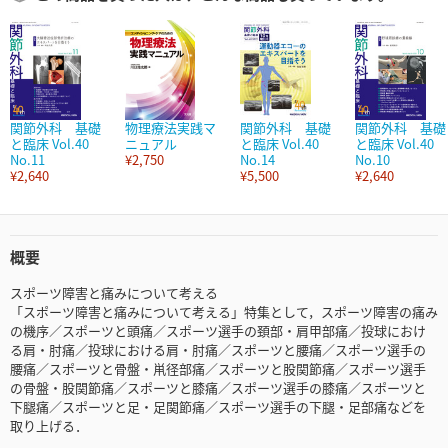
関節外科 基礎
物理療法実践マ
関節外科 基礎
関節外科 基礎
と臨床 Vol.40
ニュアル
と臨床 Vol.40
と臨床 Vol.40
No.11
¥2,750
No.14
No.10
¥2,640
¥5,500
¥2,640
概要
スポーツ障害と痛みについて考える
「スポーツ障害と痛みについて考える」特集として，スポーツ障害の痛み
の機序／スポーツと頭痛／スポーツ選手の頚部・肩甲部痛／投球におけ
る肩・肘痛／投球における肩・肘痛／スポーツと腰痛／スポーツ選手の
腰痛／スポーツと骨盤・鼡径部痛／スポーツと股関節痛／スポーツ選手
の骨盤・股関節痛／スポーツと膝痛／スポーツ選手の膝痛／スポーツと
下腿痛／スポーツと足・足関節痛／スポーツ選手の下腿・足部痛などを
取り上げる．