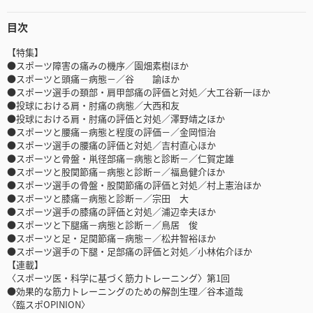
目次
【特集】
●スポーツ障害の痛みの機序／園畑素樹ほか
●スポーツと頭痛－病態－／谷 諭ほか
●スポーツ選手の頚部・肩甲部痛の評価と対処／大工谷新一ほか
●投球における肩・肘痛の病態／大西和友
●投球における肩・肘痛の評価と対処／澤野靖之ほか
●スポーツと腰痛－病態と程度の評価－／金岡恒治
●スポーツ選手の腰痛の評価と対処／吉村直心ほか
●スポーツと骨盤・鼡径部痛－病態と診断－／仁賀定雄
●スポーツと股関節痛－病態と診断－／福島健介ほか
●スポーツ選手の骨盤・股関節痛の評価と対処／村上憲治ほか
●スポーツと膝痛－病態と診断－／宗田 大
●スポーツ選手の膝痛の評価と対処／浦辺幸夫ほか
●スポーツと下腿痛－病態と診断－／鳥居 俊
●スポーツと足・足関節痛－病態－／松井智裕ほか
●スポーツ選手の下腿・足部痛の評価と対処／小林佑介ほか
【連載】
〈スポーツ医・科学に基づく筋力トレーニング〉第1回
●効果的な筋力トレーニングのための解剖生理／谷本道哉
〈臨スポOPINION〉