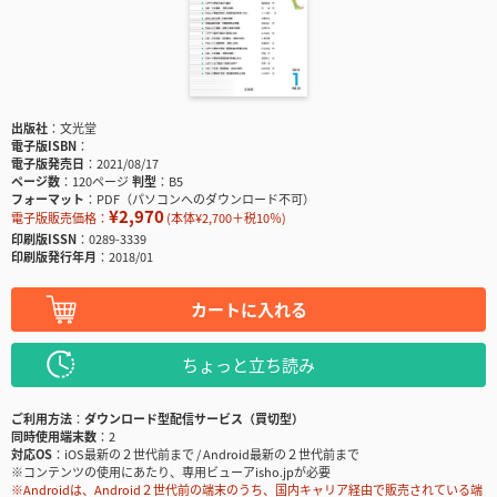
出版社
文光堂
電子版ISBN
電子版発売日
2021/08/17
ページ数
120ページ
判型
B5
フォーマット
PDF（パソコンへのダウンロード不可）
¥2,970
電子版販売価格：
(本体¥2,700＋税10％)
印刷版ISSN
0289-3339
印刷版発行年月
2018/01
カートに入れる
ちょっと立ち読み
ご利用方法
ダウンロード型配信サービス（買切型）
同時使用端末数
2
対応OS
iOS最新の２世代前まで / Android最新の２世代前まで
※コンテンツの使用にあたり、専用ビューアisho.jpが必要
※Androidは、Android２世代前の端末のうち、国内キャリア経由で販売されている端