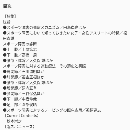
目次
【特集】
総論
●スポーツ障害の発症メカニズム／田島卓也ほか
●スポーツ障害において知っておきたい女子・女性アスリートの特徴／松
田貴雄
スポーツ障害の診断
●上 肢／土屋篤志
●下 肢／髙橋 周
●腰部・体幹／大久保 雄ほか
スポーツ障害に対する運動療法－その適応と実際－
●肩関節／石川博明ほか
●肘関節／福吉正樹ほか
●腰部・体幹／大久保 雄ほか
●股関節／建内宏重
●膝関節／三谷保弘ほか
●下 腿／中宿伸哉
●足 部／園部俊晴
●スポーツ障害に対するテーピングの臨床応用／鵜飼建志
【Current Contents】
秋本崇之
【臨スポニュース】