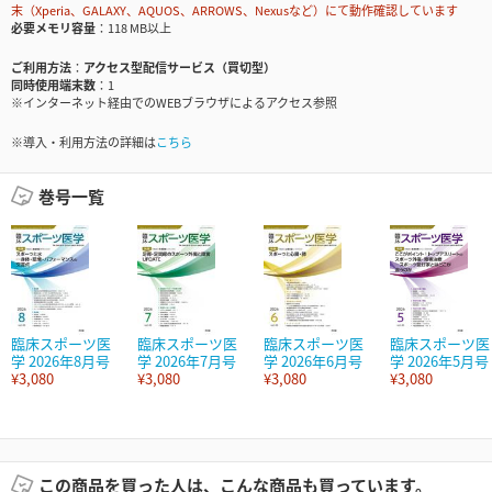
末（Xperia、GALAXY、AQUOS、ARROWS、Nexusなど）にて動作確認しています
必要メモリ容量
118 MB以上
ご利用方法
アクセス型配信サービス（買切型）
同時使用端末数
1
※インターネット経由でのWEBブラウザによるアクセス参照
※導入・利用方法の詳細は
こちら
巻号一覧
臨床スポーツ医
臨床スポーツ医
臨床スポーツ医
臨床スポーツ医
学 2026年8月号
学 2026年7月号
学 2026年6月号
学 2026年5月号
¥3,080
¥3,080
¥3,080
¥3,080
この商品を買った人は、こんな商品も買っています。