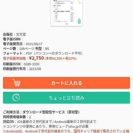
出版社
文光堂
電子版ISBN
電子版発売日
2021/08/17
ページ数
108ページ
判型
B5
フォーマット
PDF（パソコンへのダウンロード不可）
¥2,750
電子版販売価格：
(本体¥2,500＋税10％)
印刷版ISSN
0289-3339
印刷版発行年月
2015/08
カートに入れる
ちょっと立ち読み
ご利用方法
ダウンロード型配信サービス（買切型）
同時使用端末数
2
対応OS
iOS最新の２世代前まで / Android最新の２世代前まで
※コンテンツの使用にあたり、専用ビューアisho.jpが必要
※Androidは、Android２世代前の端末のうち、国内キャリア経由で販売されている端