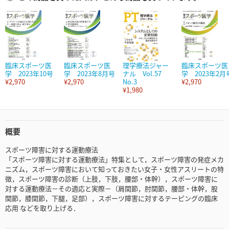
臨床スポーツ医
臨床スポーツ医
理学療法ジャー
臨床スポーツ医
学 2023年10号
学 2023年8月号
ナル Vol.57
学 2023年2月
¥2,970
¥2,970
No.3
¥2,970
¥1,980
概要
スポーツ障害に対する運動療法
「スポーツ障害に対する運動療法」特集として，スポーツ障害の発症メカ
ニズム，スポーツ障害において知っておきたい女子・女性アスリートの特
徴，スポーツ障害の診断（上肢，下肢，腰部・体幹），スポーツ障害に
対する運動療法－その適応と実際－（肩関節，肘関節，腰部・体幹，股
関節，膝関節，下腿，足部），スポーツ障害に対するテーピングの臨床
応用 などを取り上げる．